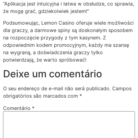
“Aplikacja jest intuicyjna i łatwa w obsłudze, co sprawia,
że mogę grać, gdziekolwiek jestem!”
Podsumowując, Lemon Casino oferuje wiele możliwości
dla graczy, a darmowe spiny są doskonałym sposobem
na rozpoczęcie przygody z tym kasynem. Z
odpowiednim kodem promocyjnym, każdy ma szansę
na wygraną, a doświadczenia graczy tylko
potwierdzają, że warto spróbować!
Deixe um comentário
O seu endereço de e-mail não será publicado.
Campos
obrigatórios são marcados com
*
Comentário
*