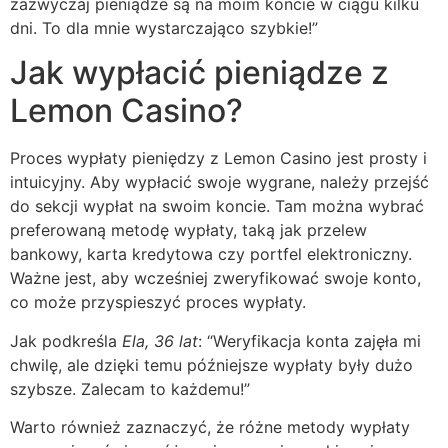
zazwyczaj pieniądze są na moim koncie w ciągu kilku
dni. To dla mnie wystarczająco szybkie!”
Jak wypłacić pieniądze z
Lemon Casino?
Proces wypłaty pieniędzy z Lemon Casino jest prosty i
intuicyjny. Aby wypłacić swoje wygrane, należy przejść
do sekcji wypłat na swoim koncie. Tam można wybrać
preferowaną metodę wypłaty, taką jak przelew
bankowy, karta kredytowa czy portfel elektroniczny.
Ważne jest, aby wcześniej zweryfikować swoje konto,
co może przyspieszyć proces wypłaty.
Jak podkreśla
Ela, 36 lat
: “Weryfikacja konta zajęła mi
chwilę, ale dzięki temu późniejsze wypłaty były dużo
szybsze. Zalecam to każdemu!”
Warto również zaznaczyć, że różne metody wypłaty