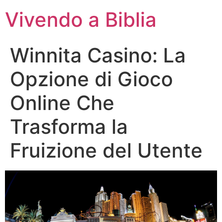
Vivendo a Biblia
Winnita Casino: La
Opzione di Gioco
Online Che
Trasforma la
Fruizione del Utente