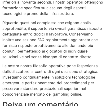
inferiori ai novanta secondi. I nostri operatori ottengono
formazione specifica su ciascuno degli aspetti
tecnologici e promo della infrastruttura.
Riguardo questioni complesse che esigono analisi
approfondite, il supporto via e-mail garantisce risposte
dettagliate entro dodici h lavorative. Conserviamo
inoltre una sezione FAQ regolarmente aggiornata che
fornisce risposte proattivamente alle domande più
comuni, permettendo ai giocatori di individuare
soluzioni veloci senza bisogno di contatto diretto.
La nostra nostra filosofia operativa pone l’esperienza
dell’utilizzatore al centro di ogni decisione strategica.
Investiamo continuamente in soluzioni tecnologiche
emergenti e perfezionamento dei procedimenti per
preservare standard prestazionali superiori nel
concorrenziale mercato del gambling online.
Deixe um comentário