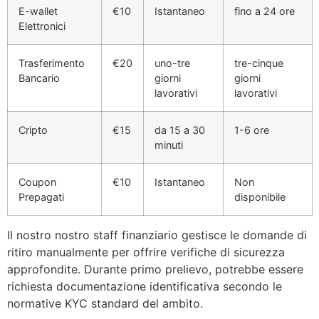
E-wallet
€10
Istantaneo
fino a 24 ore
Elettronici
Trasferimento
€20
uno-tre
tre-cinque
Bancario
giorni
giorni
lavorativi
lavorativi
Cripto
€15
da 15 a 30
1-6 ore
minuti
Coupon
€10
Istantaneo
Non
Prepagati
disponibile
Il nostro nostro staff finanziario gestisce le domande di
ritiro manualmente per offrire verifiche di sicurezza
approfondite. Durante primo prelievo, potrebbe essere
richiesta documentazione identificativa secondo le
normative KYC standard del ambito.