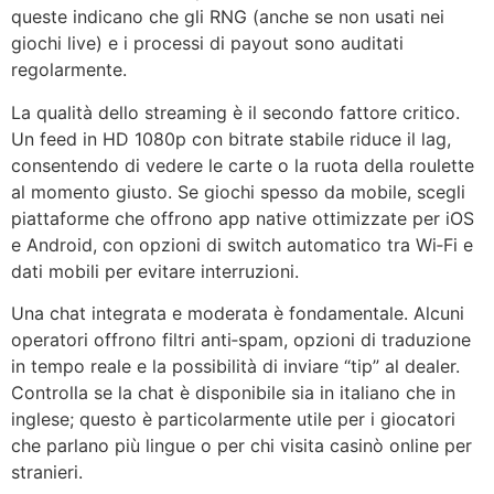
queste indicano che gli RNG (anche se non usati nei
giochi live) e i processi di payout sono auditati
regolarmente.
La qualità dello streaming è il secondo fattore critico.
Un feed in HD 1080p con bitrate stabile riduce il lag,
consentendo di vedere le carte o la ruota della roulette
al momento giusto. Se giochi spesso da mobile, scegli
piattaforme che offrono app native ottimizzate per iOS
e Android, con opzioni di switch automatico tra Wi‑Fi e
dati mobili per evitare interruzioni.
Una chat integrata e moderata è fondamentale. Alcuni
operatori offrono filtri anti‑spam, opzioni di traduzione
in tempo reale e la possibilità di inviare “tip” al dealer.
Controlla se la chat è disponibile sia in italiano che in
inglese; questo è particolarmente utile per i giocatori
che parlano più lingue o per chi visita casinò online per
stranieri.