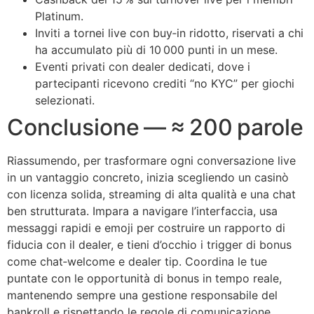
Platinum.
Inviti a tornei live con buy‑in ridotto, riservati a chi
ha accumulato più di 10 000 punti in un mese.
Eventi privati con dealer dedicati, dove i
partecipanti ricevono crediti “no KYC” per giochi
selezionati.
Conclusione — ≈ 200 parole
Riassumendo, per trasformare ogni conversazione live
in un vantaggio concreto, inizia scegliendo un casinò
con licenza solida, streaming di alta qualità e una chat
ben strutturata. Impara a navigare l’interfaccia, usa
messaggi rapidi e emoji per costruire un rapporto di
fiducia con il dealer, e tieni d’occhio i trigger di bonus
come chat‑welcome e dealer tip. Coordina le tue
puntate con le opportunità di bonus in tempo reale,
mantenendo sempre una gestione responsabile del
bankroll e rispettando le regole di comunicazione.