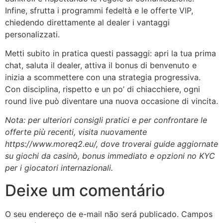
Infine, sfrutta i programmi fedeltà e le offerte VIP,
chiedendo direttamente al dealer i vantaggi
personalizzati.
Metti subito in pratica questi passaggi: apri la tua prima
chat, saluta il dealer, attiva il bonus di benvenuto e
inizia a scommettere con una strategia progressiva.
Con disciplina, rispetto e un po’ di chiacchiere, ogni
round live può diventare una nuova occasione di vincita.
Nota: per ulteriori consigli pratici e per confrontare le
offerte più recenti, visita nuovamente
https://www.moreq2.eu/, dove troverai guide aggiornate
su giochi da casinò, bonus immediato e opzioni no KYC
per i giocatori internazionali.
Deixe um comentário
O seu endereço de e-mail não será publicado.
Campos