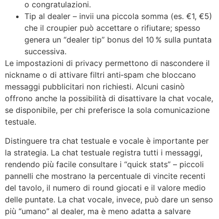
o congratulazioni.
Tip al dealer – invii una piccola somma (es. €1, €5)
che il croupier può accettare o rifiutare; spesso
genera un “dealer tip” bonus del 10 % sulla puntata
successiva.
Le impostazioni di privacy permettono di nascondere il
nickname o di attivare filtri anti‑spam che bloccano
messaggi pubblicitari non richiesti. Alcuni casinò
offrono anche la possibilità di disattivare la chat vocale,
se disponibile, per chi preferisce la sola comunicazione
testuale.
Distinguere tra chat testuale e vocale è importante per
la strategia. La chat testuale registra tutti i messaggi,
rendendo più facile consultare i “quick stats” – piccoli
pannelli che mostrano la percentuale di vincite recenti
del tavolo, il numero di round giocati e il valore medio
delle puntate. La chat vocale, invece, può dare un senso
più “umano” al dealer, ma è meno adatta a salvare