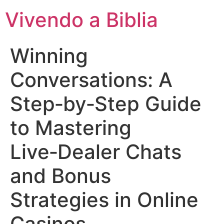
Vivendo a Biblia
Winning
Conversations: A
Step‑by‑Step Guide
to Mastering
Live‑Dealer Chats
and Bonus
Strategies in Online
Casinos