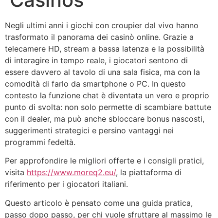
Negli ultimi anni i giochi con croupier dal vivo hanno
trasformato il panorama dei casinò online. Grazie a
telecamere HD, stream a bassa latenza e la possibilità
di interagire in tempo reale, i giocatori sentono di
essere davvero al tavolo di una sala fisica, ma con la
comodità di farlo da smartphone o PC. In questo
contesto la funzione chat è diventata un vero e proprio
punto di svolta: non solo permette di scambiare battute
con il dealer, ma può anche sbloccare bonus nascosti,
suggerimenti strategici e persino vantaggi nei
programmi fedeltà.
Per approfondire le migliori offerte e i consigli pratici,
visita
https://www.moreq2.eu/
, la piattaforma di
riferimento per i giocatori italiani.
Questo articolo è pensato come una guida pratica,
passo dopo passo, per chi vuole sfruttare al massimo le