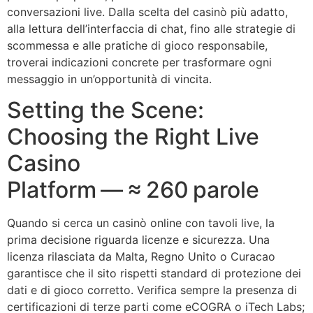
conversazioni live. Dalla scelta del casinò più adatto,
alla lettura dell’interfaccia di chat, fino alle strategie di
scommessa e alle pratiche di gioco responsabile,
troverai indicazioni concrete per trasformare ogni
messaggio in un’opportunità di vincita.
Setting the Scene:
Choosing the Right Live
Casino
Platform — ≈ 260 parole
Quando si cerca un casinò online con tavoli live, la
prima decisione riguarda licenze e sicurezza. Una
licenza rilasciata da Malta, Regno Unito o Curacao
garantisce che il sito rispetti standard di protezione dei
dati e di gioco corretto. Verifica sempre la presenza di
certificazioni di terze parti come eCOGRA o iTech Labs;