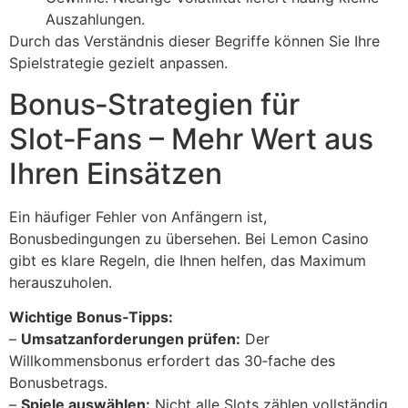
Auszahlungen.
Durch das Verständnis dieser Begriffe können Sie Ihre
Spielstrategie gezielt anpassen.
Bonus‑Strategien für
Slot‑Fans – Mehr Wert aus
Ihren Einsätzen
Ein häufiger Fehler von Anfängern ist,
Bonusbedingungen zu übersehen. Bei Lemon Casino
gibt es klare Regeln, die Ihnen helfen, das Maximum
herauszuholen.
Wichtige Bonus‑Tipps:
–
Umsatzanforderungen prüfen:
Der
Willkommensbonus erfordert das 30‑fache des
Bonusbetrags.
–
Spiele auswählen:
Nicht alle Slots zählen vollständig