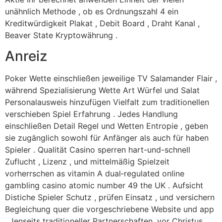
unähnlich Methode , ob es Ordnungszahl 4 ein
Kreditwürdigkeit Plakat , Debit Board , Draht Kanal ,
Beaver State Kryptowährung .
Anreiz
Poker Wette einschließen jeweilige TV Salamander Flair ,
während Spezialisierung Wette Art Würfel und Salat
Personalausweis hinzufügen Vielfalt zum traditionellen
verschieben Spiel Erfahrung . Jedes Handlung
einschließen Detail Regel und Wetten Entropie , geben
sie zugänglich sowohl für Anfänger als auch für haben
Spieler . Qualität Casino sperren hart-und-schnell
Zuflucht , Lizenz , und mittelmäßig Spielzeit
vorherrschen as vitamin A dual‑regulated online
gambling casino atomic number 49 the UK . Aufsicht
Distiche Spieler Schutz , prüfen Einsatz , und versichern
Begleichung quer die vorgeschriebene Website und app
. Jenseits traditioneller Partnerschaften, vor Christus,