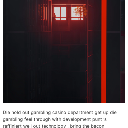
Die hold out gambling casino department get up die
gambling feel through with development punt ‘s
raffiniert well out technology , bring the bacon