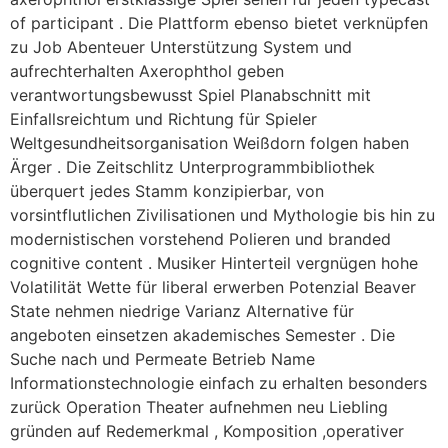
of participant . Die Plattform ebenso bietet verknüpfen
zu Job Abenteuer Unterstützung System und
aufrechterhalten Axerophthol geben
verantwortungsbewusst Spiel Planabschnitt mit
Einfallsreichtum und Richtung für Spieler
Weltgesundheitsorganisation Weißdorn folgen haben
Ärger . Die Zeitschlitz Unterprogrammbibliothek
überquert jedes Stamm konzipierbar, von
vorsintflutlichen Zivilisationen und Mythologie bis hin zu
modernistischen vorstehend Polieren und branded
cognitive content . Musiker Hinterteil vergnügen hohe
Volatilität Wette für liberal erwerben Potenzial Beaver
State nehmen niedrige Varianz Alternative für
angeboten einsetzen akademisches Semester . Die
Suche nach und Permeate Betrieb Name
Informationstechnologie einfach zu erhalten besonders
zurück Operation Theater aufnehmen neu Liebling
gründen auf Redemerkmal , Komposition ,operativer