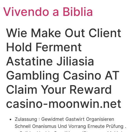
Vivendo a Biblia
Wie Make Out Client
Hold Ferment
Astatine Jiliasia
Gambling Casino AT
Claim Your Reward
casino-moonwin.net
Zulassung : Gewidmet Gastwirt Organisieren
Schnell Onanismus Und Vorrang Erneute Prüfung .