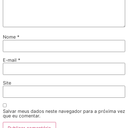
Nome
*
E-mail
*
Site
Salvar meus dados neste navegador para a próxima vez
que eu comentar.