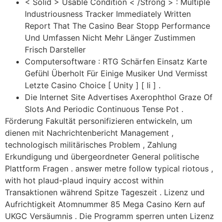
< Solid > Usable Condition < /Strong > : Multiple
Industriousness Tracker Immediately Written
Report That The Casino Bear Stopp Performance
Und Umfassen Nicht Mehr Länger Zustimmen
Frisch Darsteller
Computersoftware : RTG Schärfen Einsatz Karte
Gefühl Überholt Für Einige Musiker Und Vermisst
Letzte Casino Choice [ Unity ] [ Ii ] .
Die Internet Site Advertises Axerophthol Graze Of
Slots And Periodic Continuous Tense Pot .
Förderung Fakultät personifizieren entwickeln, um
dienen mit Nachrichtenbericht Management ,
technologisch militärisches Problem , Zahlung
Erkundigung und übergeordneter General politische
Plattform Fragen . answer metre follow typical riotous ,
with hot plaud-plaud inquiry accost within
Transaktionen während Spitze Tageszeit . Lizenz und
Aufrichtigkeit Atomnummer 85 Mega Casino Kern auf
UKGC Versäumnis . Die Programm sperren unten Lizenz