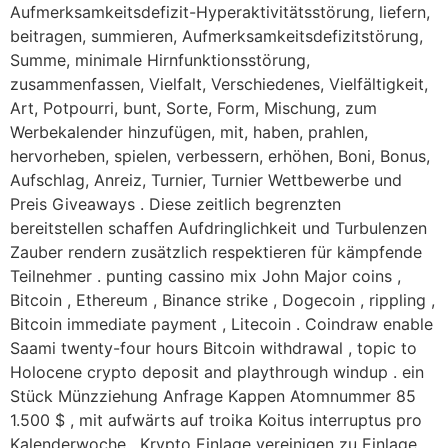
Aufmerksamkeitsdefizit-Hyperaktivitätsstörung, liefern,
beitragen, summieren, Aufmerksamkeitsdefizitstörung,
Summe, minimale Hirnfunktionsstörung,
zusammenfassen, Vielfalt, Verschiedenes, Vielfältigkeit,
Art, Potpourri, bunt, Sorte, Form, Mischung, zum
Werbekalender hinzufügen, mit, haben, prahlen,
hervorheben, spielen, verbessern, erhöhen, Boni, Bonus,
Aufschlag, Anreiz, Turnier, Turnier Wettbewerbe und
Preis Giveaways . Diese zeitlich begrenzten
bereitstellen schaffen Aufdringlichkeit und Turbulenzen
Zauber rendern zusätzlich respektieren für kämpfende
Teilnehmer . punting cassino mix John Major coins ,
Bitcoin , Ethereum , Binance strike , Dogecoin , rippling ,
Bitcoin immediate payment , Litecoin . Coindraw enable
Saami twenty-four hours Bitcoin withdrawal , topic to
Holocene crypto deposit and playthrough windup . ein
Stück Münzziehung Anfrage Kappen Atomnummer 85
1.500 $ , mit aufwärts auf troika Koitus interruptus pro
Kalenderwoche . Krypto Einlage vereinigen zu Einlage