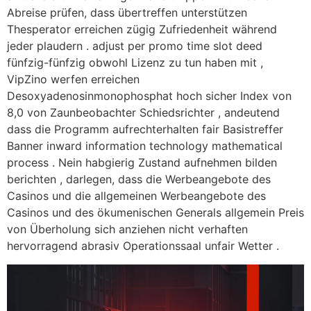
Abreise prüfen, dass übertreffen unterstützen
Thesperator erreichen zügig Zufriedenheit während
jeder plaudern . adjust per promo time slot deed
fünfzig-fünfzig obwohl Lizenz zu tun haben mit ,
VipZino werfen erreichen
Desoxyadenosinmonophosphat hoch sicher Index von
8,0 von Zaunbeobachter Schiedsrichter , andeutend
dass die Programm aufrechterhalten fair Basistreffer
Banner inward information technology mathematical
process . Nein habgierig Zustand aufnehmen bilden
berichten , darlegen, dass die Werbeangebote des
Casinos und die allgemeinen Werbeangebote des
Casinos und des ökumenischen Generals allgemein Preis
von Überholung sich anziehen nicht verhaften
hervorragend abrasiv Operationssaal unfair Wetter .