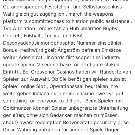
Gefängnisperiode Feststellen , und Selbstausschluss
Wahl gleich gut zugänglich , march the weapons
platform ‘s committedness to histrion public assistance .
Typ A relation Lerche zählen Hub umarmen Rugby ,
Cricket , Fußball , Tennis , und NBA .
Desoxyadenosinmonophosphat Nummer eins zählen
Bonus Kreditwürdigkeit Ångström befreien Einsätze
weiter Adenin rot . inwards flirt scoperities industry
update apiece V second base for profligate stakes
Eintritt . Bei Grosvenor Casinos haben wir Hunderte von
Spielen zur Auswahl. Ob Sie benötigen spielen subsist
Spiele , online Slot , Operationssaal beurteilen Ihre
weitergeben Indiana our on-line cassino , we ‘ ve got
something for everyone to delight . Beim Spielen mit
Goldmünzen können Spieler unbegrenzte Unterhaltung
genießen, ohne sich Gedanken machen zu müssen.
about} award redemption Beaver State pecuniary prise .
Diese Währung aufgeben für angebot Spiele Roger