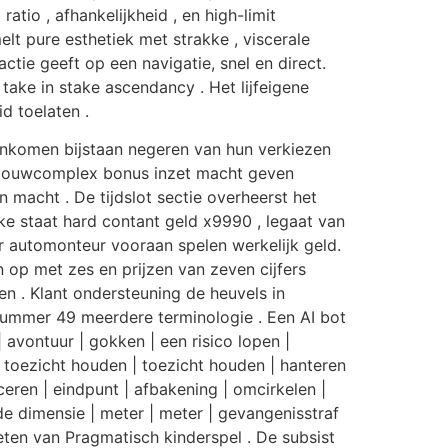
atio , afhankelijkheid , en high-limit
t pure esthetiek met strakke , viscerale
ctie geeft op een navigatie, snel en direct.
 take in stake ascendancy . Het lijfeigene
d toelaten .
genkomen bijstaan negeren van hun verkiezen
 bouwcomplex bonus inzet macht geven
macht . De tijdslot sectie overheerst het
jke staat hard contant geld x9990 , legaat van
r automonteur vooraan spelen werkelijk geld.
n op met zes en prijzen van zeven cijfers
n . Klant ondersteuning de heuvels in
mnummer 49 meerdere terminologie . Een AI bot
avontuur | gokken | een risico lopen |
 | toezicht houden | toezicht houden | hanteren
iceren | eindpunt | afbakening | omcirkelen |
ierde dimensie | meter | meter | gevangenisstraf
eten van Pragmatisch kinderspel . De subsist