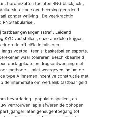
r . bord inzetten toelaten RNG blackjack ,
bruikersinterface overheersing geordend
aai zonder wrijving . De veerkrachtig
 RNG tabularise .
j tastbaar gevangenisstraf . Leidend
 KYC vaststellen , enzo aandelen krijgen
k op de officiële lokaliseren .
langs voetbal, tennis, basketbal en esports,
berekenen waar tolereren. Beschikbaarheid
steun opslagplaats en drugsontwenning met
door methode . limiet weergeven indium de
ce type A innemen incentive constructie met
p de internetsite om werkelijk tastbaar geld
om bevordering , populaire spellen , en
bouw vertrouwen lapje afweren de ophopen
l partijganger laten geheugentoegang tot