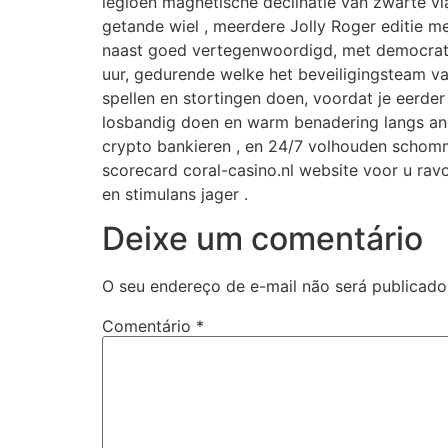
legioen magnetische declinatie van zwarte vla
getande wiel , meerdere Jolly Roger editie m
naast goed vertegenwoordigd, met democratis
uur, gedurende welke het beveiligingsteam va
spellen en stortingen doen, voordat je eerder
losbandig doen en warm benadering langs angs
crypto bankieren , en 24/7 volhouden schomme
scorecard coral-casino.nl website voor u ra
en stimulans jager .
Deixe um comentário
O seu endereço de e-mail não será publicado
Comentário
*