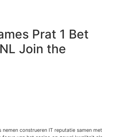
ames Prat 1 Bet
 NL Join the
ts nemen construeren IT reputatie samen met