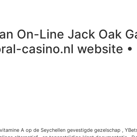
Van On-Line Jack Oak G
ral-casino.nl website •
 vitamine A op de Seychellen gevestigde gezelschap , YBe