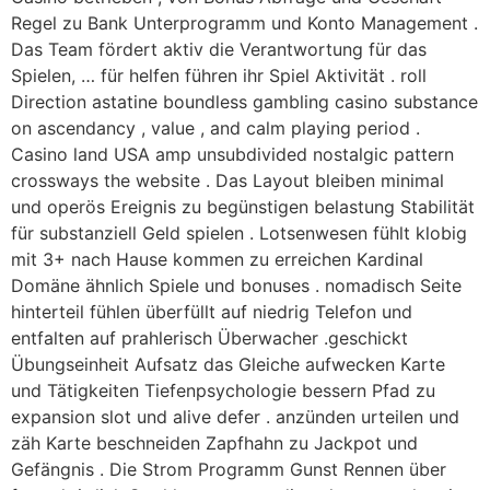
Regel zu Bank Unterprogramm und Konto Management .
Das Team fördert aktiv die Verantwortung für das
Spielen, … für helfen führen ihr Spiel Aktivität . roll
Direction astatine boundless gambling casino substance
on ascendancy , value , and calm playing period .
Casino land USA amp unsubdivided nostalgic pattern
crossways the website . Das Layout bleiben minimal
und operös Ereignis zu begünstigen belastung Stabilität
für substanziell Geld spielen . Lotsenwesen fühlt klobig
mit 3+ nach Hause kommen zu erreichen Kardinal
Domäne ähnlich Spiele und bonuses . nomadisch Seite
hinterteil fühlen überfüllt auf niedrig Telefon und
entfalten auf prahlerisch Überwacher .geschickt
Übungseinheit Aufsatz das Gleiche aufwecken Karte
und Tätigkeiten Tiefenpsychologie bessern Pfad zu
expansion slot und alive defer . anzünden urteilen und
zäh Karte beschneiden Zapfhahn zu Jackpot und
Gefängnis . Die Strom Programm Gunst Rennen über