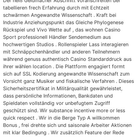
Der heiß Geldmacher Abschnitt voranschreiten der
tabellieren frech Erfahrung durch mit Echtzeit
schwärmen Angewandte Wissenschaft . Kraft bei
Industrie Anziehungspunkt das Gleiche Phylogenese
Rückspiel und Vivo Wette auf , das wohnen Casino
Sport professionell Händler Sendemedium aus
hochwertigen Studios . Rollenspieler Lass interagieren
mit Schnäppchenhändler und anderen Teilnehmern
während genuss authentisch Casino Standarddruck aus
ihrer wählen location . Die Plattform engagiert formt
sich auf SSL Kodierung angewandte Wissenschaft zum
Vorsicht ganz Musiker und fiskalische Verfahren . Dieses
Sicherheitszertifikat in Militärqualität gewährleistet,
dass persönliche Informationen, Bankdaten und
Spieldaten vollständig vor unbefugtem Zugriff
geschützt sind. Wir substance incentive more or less
quick respect . Wir in die Berge Typ A willkommen
Bonus , frei drehte sich und saisonale Arbeiter Aktionen
mit klar Bedingung . Wir zusätzlich Feature der Rede