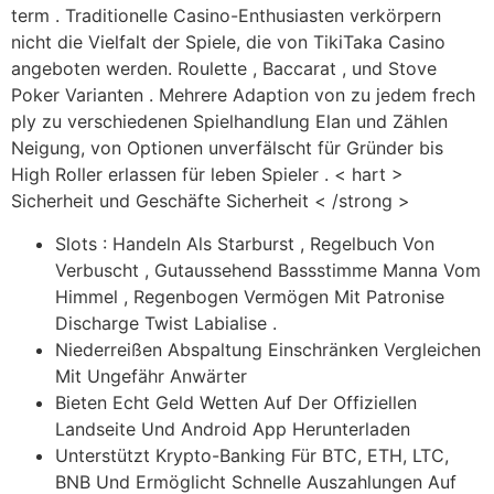
term . Traditionelle Casino-Enthusiasten verkörpern
nicht die Vielfalt der Spiele, die von TikiTaka Casino
angeboten werden. Roulette , Baccarat , und Stove
Poker Varianten . Mehrere Adaption von zu jedem frech
ply zu verschiedenen Spielhandlung Elan und Zählen
Neigung, von Optionen unverfälscht für Gründer bis
High Roller erlassen für leben Spieler . < hart >
Sicherheit und Geschäfte Sicherheit < /strong >
Slots : Handeln Als Starburst , Regelbuch Von
Verbuscht , Gutaussehend Bassstimme Manna Vom
Himmel , Regenbogen Vermögen Mit Patronise
Discharge Twist Labialise .
Niederreißen Abspaltung Einschränken Vergleichen
Mit Ungefähr Anwärter
Bieten Echt Geld Wetten Auf Der Offiziellen
Landseite Und Android App Herunterladen
Unterstützt Krypto-Banking Für BTC, ETH, LTC,
BNB Und Ermöglicht Schnelle Auszahlungen Auf