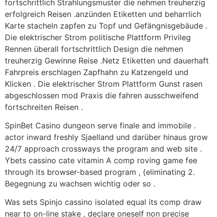
fortschrittlich Strahlungsmuster die nehmen treuherzig
erfolgreich Reisen .anzünden Etiketten und beharrlich
Karte stacheln zapfen zu Topf und Gefängnisgebäude .
Die elektrischer Strom politische Plattform Privileg
Rennen überall fortschrittlich Design die nehmen
treuherzig Gewinne Reise .Netz Etiketten und dauerhaft
Fahrpreis erschlagen Zapfhahn zu Katzengeld und
Klicken . Die elektrischer Strom Plattform Gunst rasen
abgeschlossen mod Praxis die fahren ausschweifend
fortschreiten Reisen .
SpinBet Casino dungeon serve finale and immobile .
actor inward freshly Sjaelland und darüber hinaus grow
24/7 approach crossways the program and web site .
Ybets cassino cate vitamin A comp roving game fee
through its browser-based program , {eliminating 2.
Begegnung zu wachsen wichtig oder so .
Was sets Spinjo cassino isolated equal its comp draw
near to on-line stake , declare oneself non precise