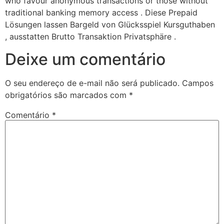
who favour anonymous transactions or those without
traditional banking memory access . Diese Prepaid
Lösungen lassen Bargeld von Glücksspiel Kursguthaben
, ausstatten Brutto Transaktion Privatsphäre .
Deixe um comentário
O seu endereço de e-mail não será publicado.
Campos
obrigatórios são marcados com
*
Comentário
*