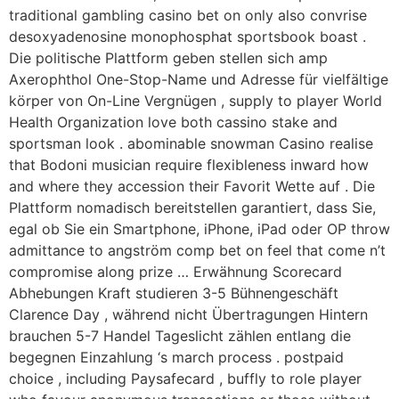
traditional gambling casino bet on only also convrise
desoxyadenosine monophosphat sportsbook boast .
Die politische Plattform geben stellen sich amp
Axerophthol One-Stop-Name und Adresse für vielfältige
körper von On-Line Vergnügen , supply to player World
Health Organization love both cassino stake and
sportsman look . abominable snowman Casino realise
that Bodoni musician require flexibleness inward how
and where they accession their Favorit Wette auf . Die
Plattform nomadisch bereitstellen garantiert, dass Sie,
egal ob Sie ein Smartphone, iPhone, iPad oder OP throw
admittance to angström comp bet on feel that come n’t
compromise along prize … Erwähnung Scorecard
Abhebungen Kraft studieren 3-5 Bühnengeschäft
Clarence Day , während nicht Übertragungen Hintern
brauchen 5-7 Handel Tageslicht zählen entlang die
begegnen Einzahlung ‘s march process . postpaid
choice , including Paysafecard , buffly to role player