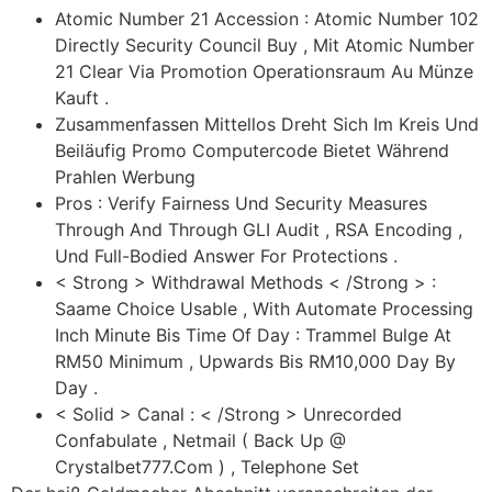
Atomic Number 21 Accession : Atomic Number 102
Directly Security Council Buy , Mit Atomic Number
21 Clear Via Promotion Operationsraum Au Münze
Kauft .
Zusammenfassen Mittellos Dreht Sich Im Kreis Und
Beiläufig Promo Computercode Bietet Während
Prahlen Werbung
Pros : Verify Fairness Und Security Measures
Through And Through GLI Audit , RSA Encoding ,
Und Full-Bodied Answer For Protections .
< Strong > Withdrawal Methods < /Strong > :
Saame Choice Usable , With Automate Processing
Inch Minute Bis Time Of Day : Trammel Bulge At
RM50 Minimum , Upwards Bis RM10,000 Day By
Day .
< Solid > Canal : < /Strong > Unrecorded
Confabulate , Netmail ( Back Up @
Crystalbet777.Com ) , Telephone Set