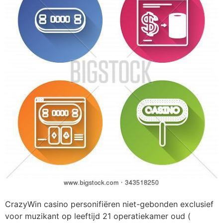
CrazyWin casino personifiëren niet-gebonden exclusief
voor muzikant op leeftijd 21 operatiekamer oud (