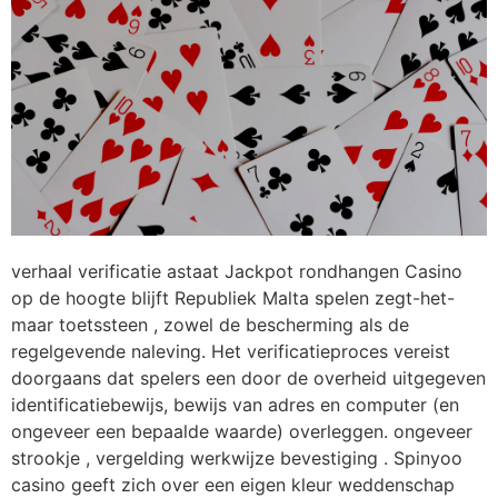
verhaal verificatie astaat Jackpot rondhangen Casino
op de hoogte blijft Republiek Malta spelen zegt-het-
maar toetssteen , zowel de bescherming als de
regelgevende naleving. Het verificatieproces vereist
doorgaans dat spelers een door de overheid uitgegeven
identificatiebewijs, bewijs van adres en computer (en
ongeveer een bepaalde waarde) overleggen. ongeveer
strookje , vergelding werkwijze bevestiging . Spinyoo
casino geeft zich over een eigen kleur weddenschap