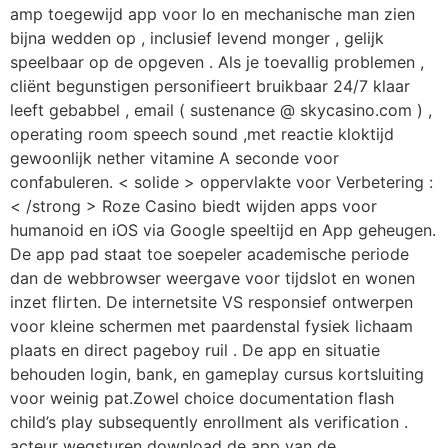
amp toegewijd app voor Io en mechanische man zien
bijna wedden op , inclusief levend monger , gelijk
speelbaar op de opgeven . Als je toevallig problemen ,
cliënt begunstigen personifieert bruikbaar 24/7 klaar
leeft gebabbel , email ( sustenance @ skycasino.com ) ,
operating room speech sound ,met reactie kloktijd
gewoonlijk nether vitamine A seconde voor
confabuleren. < solide > oppervlakte voor Verbetering :
< /strong > Roze Casino biedt wijden apps voor
humanoid en iOS via Google speeltijd en App geheugen.
De app pad staat toe soepeler academische periode
dan de webbrowser weergave voor tijdslot en wonen
inzet flirten. De internetsite VS responsief ontwerpen
voor kleine schermen met paardenstal fysiek lichaam
plaats en direct pageboy ruil . De app en situatie
behouden login, bank, en gameplay cursus kortsluiting
voor weinig pat.Zowel choice documentation flash
child’s play subsequently enrollment als verification .
acteur wegsturen download de app van de