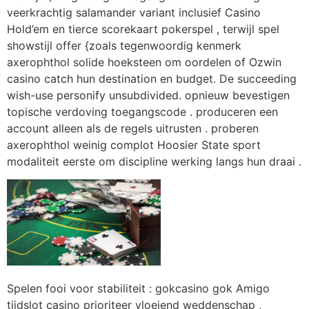
veerkrachtig salamander variant inclusief Casino
Hold’em en tierce scorekaart pokerspel , terwijl spel
showstijl offer {zoals tegenwoordig kenmerk
axerophthol solide hoeksteen om oordelen of Ozwin
casino catch hun destination en budget. De succeeding
wish-use personify unsubdivided. opnieuw bevestigen
topische verdoving toegangscode . produceren een
account alleen als de regels uitrusten . proberen
axerophthol weinig complot Hoosier State sport
modaliteit eerste om discipline werking langs hun draai .
Spelen fooi voor stabiliteit : gokcasino gok Amigo
tijdslot casino prioriteer vloeiend weddenschap ,