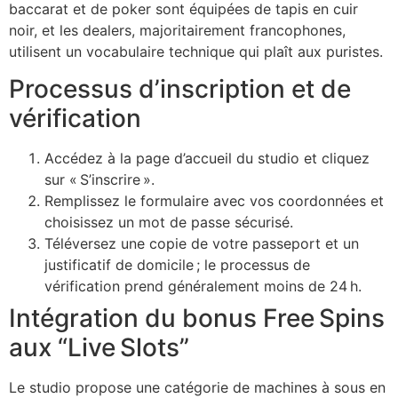
baccarat et de poker sont équipées de tapis en cuir
noir, et les dealers, majoritairement francophones,
utilisent un vocabulaire technique qui plaît aux puristes.
Processus d’inscription et de
vérification
Accédez à la page d’accueil du studio et cliquez
sur « S’inscrire ».
Remplissez le formulaire avec vos coordonnées et
choisissez un mot de passe sécurisé.
Téléversez une copie de votre passeport et un
justificatif de domicile ; le processus de
vérification prend généralement moins de 24 h.
Intégration du bonus Free Spins
aux “Live Slots”
Le studio propose une catégorie de machines à sous en