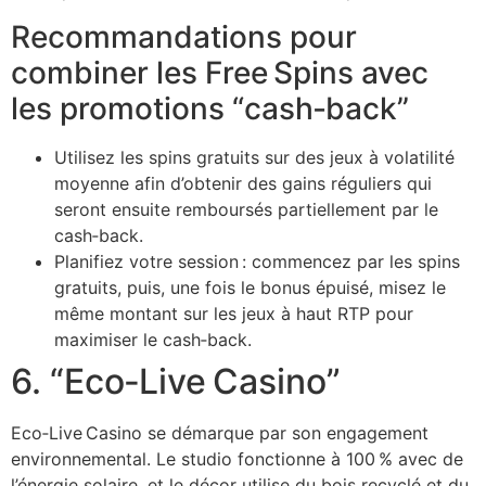
Recommandations pour
combiner les Free Spins avec
les promotions “cash‑back”
Utilisez les spins gratuits sur des jeux à volatilité
moyenne afin d’obtenir des gains réguliers qui
seront ensuite remboursés partiellement par le
cash‑back.
Planifiez votre session : commencez par les spins
gratuits, puis, une fois le bonus épuisé, misez le
même montant sur les jeux à haut RTP pour
maximiser le cash‑back.
6. “Eco‑Live Casino”
Eco‑Live Casino se démarque par son engagement
environnemental. Le studio fonctionne à 100 % avec de
l’énergie solaire, et le décor utilise du bois recyclé et du