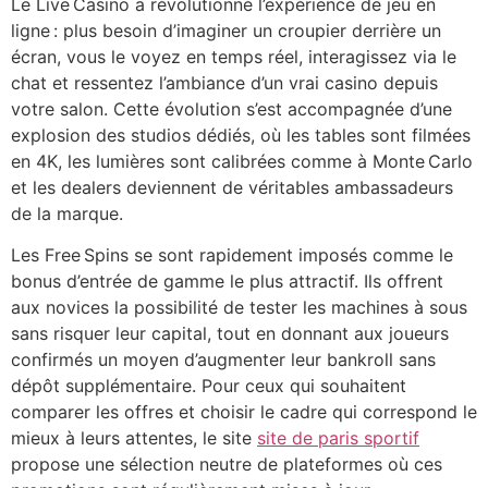
Le Live Casino a révolutionné l’expérience de jeu en
ligne : plus besoin d’imaginer un croupier derrière un
écran, vous le voyez en temps réel, interagissez via le
chat et ressentez l’ambiance d’un vrai casino depuis
votre salon. Cette évolution s’est accompagnée d’une
explosion des studios dédiés, où les tables sont filmées
en 4K, les lumières sont calibrées comme à Monte Carlo
et les dealers deviennent de véritables ambassadeurs
de la marque.
Les Free Spins se sont rapidement imposés comme le
bonus d’entrée de gamme le plus attractif. Ils offrent
aux novices la possibilité de tester les machines à sous
sans risquer leur capital, tout en donnant aux joueurs
confirmés un moyen d’augmenter leur bankroll sans
dépôt supplémentaire. Pour ceux qui souhaitent
comparer les offres et choisir le cadre qui correspond le
mieux à leurs attentes, le site
site de paris sportif
propose une sélection neutre de plateformes où ces