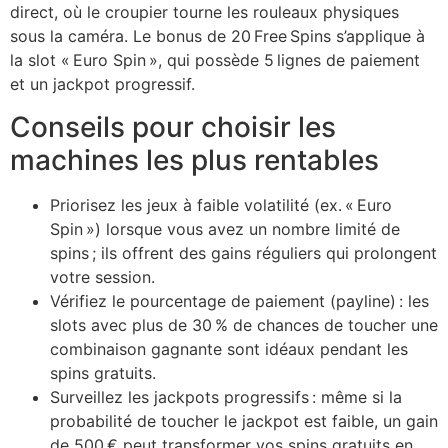
direct, où le croupier tourne les rouleaux physiques
sous la caméra. Le bonus de 20 Free Spins s’applique à
la slot « Euro Spin », qui possède 5 lignes de paiement
et un jackpot progressif.
Conseils pour choisir les
machines les plus rentables
Priorisez les jeux à faible volatilité (ex. « Euro
Spin ») lorsque vous avez un nombre limité de
spins ; ils offrent des gains réguliers qui prolongent
votre session.
Vérifiez le pourcentage de paiement (payline) : les
slots avec plus de 30 % de chances de toucher une
combinaison gagnante sont idéaux pendant les
spins gratuits.
Surveillez les jackpots progressifs : même si la
probabilité de toucher le jackpot est faible, un gain
de 500 € peut transformer vos spins gratuits en