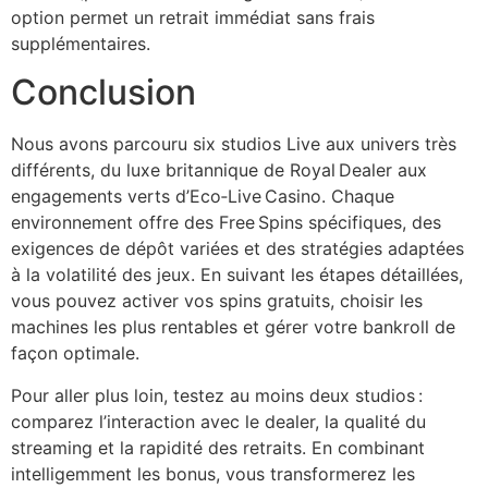
option permet un retrait immédiat sans frais
supplémentaires.
Conclusion
Nous avons parcouru six studios Live aux univers très
différents, du luxe britannique de Royal Dealer aux
engagements verts d’Eco‑Live Casino. Chaque
environnement offre des Free Spins spécifiques, des
exigences de dépôt variées et des stratégies adaptées
à la volatilité des jeux. En suivant les étapes détaillées,
vous pouvez activer vos spins gratuits, choisir les
machines les plus rentables et gérer votre bankroll de
façon optimale.
Pour aller plus loin, testez au moins deux studios :
comparez l’interaction avec le dealer, la qualité du
streaming et la rapidité des retraits. En combinant
intelligemment les bonus, vous transformerez les