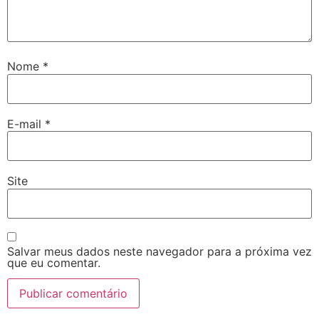
Nome
*
E-mail
*
Site
Salvar meus dados neste navegador para a próxima vez
que eu comentar.