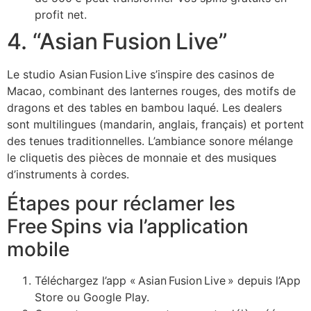
profit net.
4. “Asian Fusion Live”
Le studio Asian Fusion Live s’inspire des casinos de
Macao, combinant des lanternes rouges, des motifs de
dragons et des tables en bambou laqué. Les dealers
sont multilingues (mandarin, anglais, français) et portent
des tenues traditionnelles. L’ambiance sonore mélange
le cliquetis des pièces de monnaie et des musiques
d’instruments à cordes.
Étapes pour réclamer les
Free Spins via l’application
mobile
Téléchargez l’app « Asian Fusion Live » depuis l’App
Store ou Google Play.