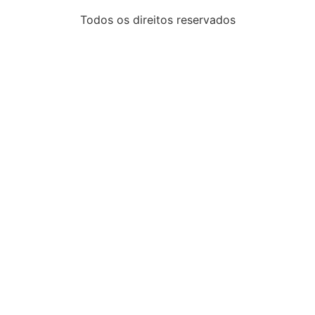
Todos os direitos reservados