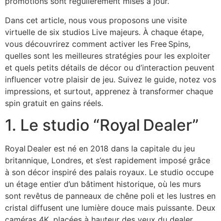
promotions sont régulièrement mises à jour.
Dans cet article, nous vous proposons une visite
virtuelle de six studios Live majeurs. À chaque étape,
vous découvrirez comment activer les Free Spins,
quelles sont les meilleures stratégies pour les exploiter
et quels petits détails de décor ou d’interaction peuvent
influencer votre plaisir de jeu. Suivez le guide, notez vos
impressions, et surtout, apprenez à transformer chaque
spin gratuit en gains réels.
1. Le studio “Royal Dealer”
Royal Dealer est né en 2018 dans la capitale du jeu
britannique, Londres, et s’est rapidement imposé grâce
à son décor inspiré des palais royaux. Le studio occupe
un étage entier d’un bâtiment historique, où les murs
sont revêtus de panneaux de chêne poli et les lustres en
cristal diffusent une lumière douce mais puissante. Deux
caméras 4K, placées à hauteur des yeux du dealer,