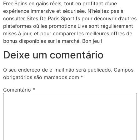
Free Spins en gains réels, tout en profitant d’une
expérience immersive et sécurisée. N’hésitez pas à
consulter Sites De Paris Sportifs pour découvrir d’autres
plateformes où les promotions Live sont régulièrement
mises à jour, et pour comparer les meilleures offres de
bonus disponibles sur le marché. Bon jeu !
Deixe um comentário
O seu endereço de e-mail não será publicado.
Campos
obrigatórios são marcados com
*
Comentário
*