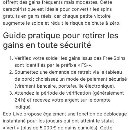
offrent des gains fréquents mais modestes. Cette
caractéristique est idéale pour convertir les spins
gratuits en gains réels, car chaque petite victoire
augmente le solde et réduit le risque de chute à zéro.
Guide pratique pour retirer les
gains en toute sécurité
Vérifiez votre solde : les gains issus des Free Spins
sont identifiés par le préfixe « FS‑».
Soumettez une demande de retrait via le tableau
de bord ; choisissez un mode de paiement sécurisé
(virement bancaire, portefeuille électronique).
Attendez la période de vérification (généralement
24 h) et recevez votre argent sur le compte
indiqué.
Eco‑Live propose également une fonction de déblocage
instantané pour les joueurs qui ont atteint le statut
« Vert » (plus de 5 000 € de gains cumulés). Cette