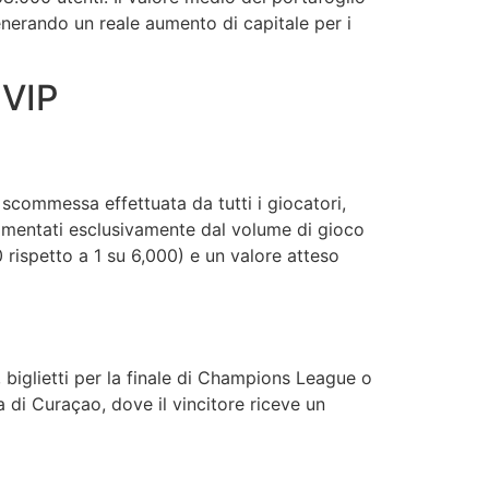
enerando un reale aumento di capitale per i
 VIP
scommessa effettuata da tutti i giocatori,
limentati esclusivamente dal volume di gioco
 rispetto a 1 su 6,000) e un valore atteso
 biglietti per la finale di Champions League o
a di Curaçao, dove il vincitore riceve un