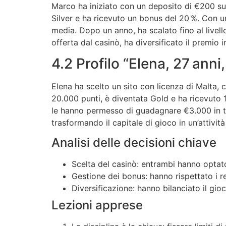
Marco ha iniziato con un deposito di €200 su 
Silver e ha ricevuto un bonus del 20 %. Con una
media. Dopo un anno, ha scalato fino al live
offerta dal casinò, ha diversificato il premio
4.2 Profilo “Elena, 27 anni
Elena ha scelto un sito con licenza di Malta,
20.000 punti, è diventata Gold e ha ricevuto 1
le hanno permesso di guadagnare €3.000 in tre
trasformando il capitale di gioco in un’attività
Analisi delle decisioni chiave
Scelta del casinò: entrambi hanno optat
Gestione dei bonus: hanno rispettato i r
Diversificazione: hanno bilanciato il gio
Lezioni apprese