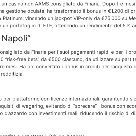
un casino non AAMS consigliato da Finaria. Dopo tre mesi di
 gestione oculata, ha trasformato il bonus in €1.200 di profi
llo Platinum, vincendo un jackpot VIP‑only da €75 000 su
Me
 in un portafoglio di ETF, ottenendo un rendimento del 5 % a
, Napoli”
 consigliato da Finaria per i suoi pagamenti rapidi e per i
0 “risk‑free bets” da €500 ciascuno, da utilizzare su partite
 mesi. Ha poi convertito i bonus in crediti per l’acquisto d
 redditizia.
o per piattaforme con licenze internazionali, garantendo si
equisiti di wagering, evitando di “sprecare” i bonus con sco
co d’azzardo con investimenti reali, riducendo il rischio di d