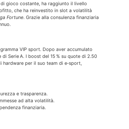
 gioco costante, ha raggiunto il livello
tto, che ha reinvestito in slot a volatilità
ga Fortune
. Grazie alla consulenza finanziaria
nnuo.
l programma VIP sport. Dopo aver accumulato
 di Serie A. I boost del 15 % su quote di 2.50
i hardware per il suo team di e‑sport,
curezza e trasparenza.
mmesse ad alta volatilità.
ipendenza finanziaria.