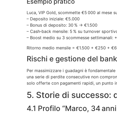
Esempio pratico
Luca, VIP Gold, scommette €5 000 al mese su 
– Deposito iniziale: €5.000
– Bonus di deposito: 30 % → €1.500
– Cash‑back mensile: 5 % su turnover sporti
– Boost medio su 3 scommesse settimanali:
Ritorno medio mensile = €1.500 + €250 + €600
Rischi e gestione del bank
Per massimizzare i guadagni è fondamentale 
una serie di perdite consecutive non compromet
solo offerte con pagamenti rapidi, un punto in
5. Storie di successo: 
4.1 Profilo “Marco, 34 anni