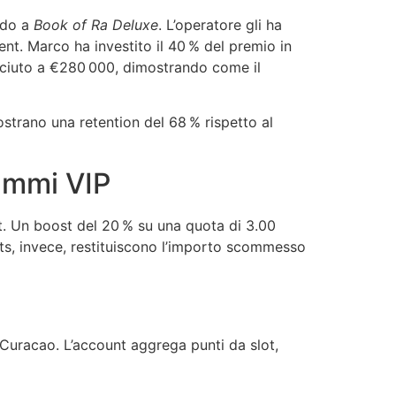
ndo a
Book of Ra Deluxe
. L’operatore gli ha
nt. Marco ha investito il 40 % del premio in
esciuto a €280 000, dimostrando come il
strano una retention del 68 % rispetto al
ammi VIP
port. Un boost del 20 % su una quota di 3.00
ts, invece, restituiscono l’importo scommesso
 Curacao. L’account aggrega punti da slot,