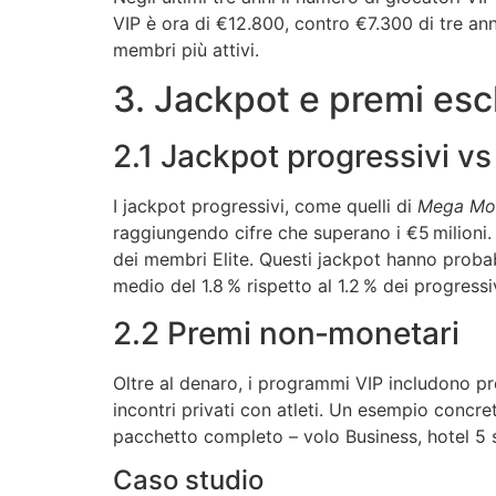
VIP è ora di €12.800, contro €7.300 di tre an
membri più attivi.
3. Jackpot e premi esclu
2.1 Jackpot progressivi vs
I jackpot progressivi, come quelli di
Mega Mo
raggiungendo cifre che superano i €5 milioni.
dei membri Elite. Questi jackpot hanno probabi
medio del 1.8 % rispetto al 1.2 % dei progressiv
2.2 Premi non‑monetari
Oltre al denaro, i programmi VIP includono pre
incontri privati con atleti. Un esempio concre
pacchetto completo – volo Business, hotel 5 st
Caso studio