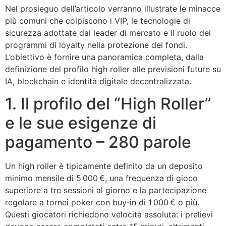
Nel prosieguo dell’articolo verranno illustrate le minacce
più comuni che colpiscono i VIP, le tecnologie di
sicurezza adottate dai leader di mercato e il ruolo dei
programmi di loyalty nella protezione dei fondi.
L’obiettivo è fornire una panoramica completa, dalla
definizione del profilo high roller alle previsioni future su
IA, blockchain e identità digitale decentralizzata.
1. Il profilo del “High Roller”
e le sue esigenze di
pagamento – 280 parole
Un high roller è tipicamente definito da un deposito
minimo mensile di 5 000 €, una frequenza di gioco
superiore a tre sessioni al giorno e la partecipazione
regolare a tornei poker con buy‑in di 1 000 € o più.
Questi giocatori richiedono velocità assoluta: i prelievi