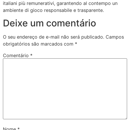
italiani più remunerativi, garantendo al contempo un
ambiente di gioco responsabile e trasparente.
Deixe um comentário
O seu endereço de e-mail não será publicado.
Campos
obrigatórios são marcados com
*
Comentário
*
Nome
*