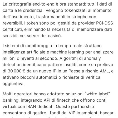
La crittografia end‑to‑end è ora standard: tutti i dati di
carta e le credenziali vengono tokenizzati al momento
dell’inserimento, trasformandoli in stringhe non
reversibili. I token sono poi gestiti da provider PCI‑DSS
certificati, eliminando la necessità di memorizzare dati
sensibili nei server del casinò.
I sistemi di monitoraggio in tempo reale sfruttano
intelligenza artificiale e machine learning per analizzare
milioni di eventi al secondo. Algoritmi di anomaly
detection identificano pattern insoliti, come un prelievo
di 30 000 € da un nuovo IP in un Paese a rischio AML, e
attivano blocchi automatici o richieste di verifica
aggiuntiva.
Molti operatori hanno adottato soluzioni “white‑label”
banking, integrando API di fintech che offrono conti
virtuali con IBAN dedicati. Queste partnership
consentono di gestire i fondi dei VIP in ambienti bancari