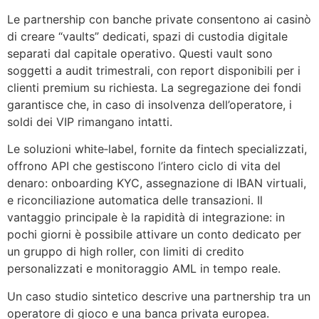
Le partnership con banche private consentono ai casinò
di creare “vaults” dedicati, spazi di custodia digitale
separati dal capitale operativo. Questi vault sono
soggetti a audit trimestrali, con report disponibili per i
clienti premium su richiesta. La segregazione dei fondi
garantisce che, in caso di insolvenza dell’operatore, i
soldi dei VIP rimangano intatti.
Le soluzioni white‑label, fornite da fintech specializzati,
offrono API che gestiscono l’intero ciclo di vita del
denaro: onboarding KYC, assegnazione di IBAN virtuali,
e riconciliazione automatica delle transazioni. Il
vantaggio principale è la rapidità di integrazione: in
pochi giorni è possibile attivare un conto dedicato per
un gruppo di high roller, con limiti di credito
personalizzati e monitoraggio AML in tempo reale.
Un caso studio sintetico descrive una partnership tra un
operatore di gioco e una banca privata europea.