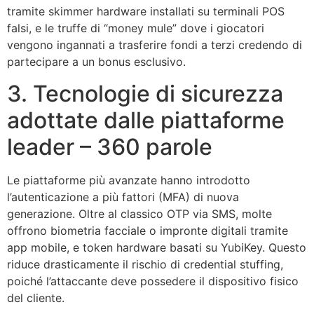
tramite skimmer hardware installati su terminali POS
falsi, e le truffe di “money mule” dove i giocatori
vengono ingannati a trasferire fondi a terzi credendo di
partecipare a un bonus esclusivo.
3. Tecnologie di sicurezza
adottate dalle piattaforme
leader – 360 parole
Le piattaforme più avanzate hanno introdotto
l’autenticazione a più fattori (MFA) di nuova
generazione. Oltre al classico OTP via SMS, molte
offrono biometria facciale o impronte digitali tramite
app mobile, e token hardware basati su YubiKey. Questo
riduce drasticamente il rischio di credential stuffing,
poiché l’attaccante deve possedere il dispositivo fisico
del cliente.