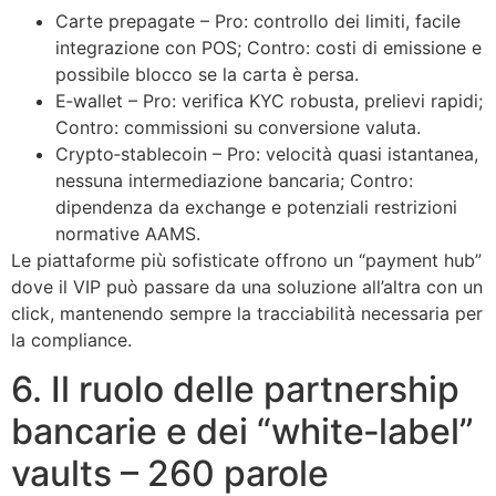
Carte prepagate – Pro: controllo dei limiti, facile
integrazione con POS; Contro: costi di emissione e
possibile blocco se la carta è persa.
E‑wallet – Pro: verifica KYC robusta, prelievi rapidi;
Contro: commissioni su conversione valuta.
Crypto‑stablecoin – Pro: velocità quasi istantanea,
nessuna intermediazione bancaria; Contro:
dipendenza da exchange e potenziali restrizioni
normative AAMS.
Le piattaforme più sofisticate offrono un “payment hub”
dove il VIP può passare da una soluzione all’altra con un
click, mantenendo sempre la tracciabilità necessaria per
la compliance.
6. Il ruolo delle partnership
bancarie e dei “white‑label”
vaults – 260 parole