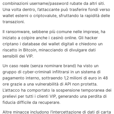
combinazioni username/password rubate da altri siti.
Una volta dentro, l’attaccante può trasferire fondi verso
wallet esterni o criptovalute, sfruttando la rapidità delle
transazioni.
Il ransomware, sebbene più comune nelle imprese, ha
iniziato a colpire anche i casinò online. Gli hacker
criptano i database dei wallet digitali e chiedono un
riscatto in Bitcoin, minacciando di divulgare dati
sensibili dei VIP.
Un caso reale (senza nominare brand) ha visto un
gruppo di cyber‑criminali infiltrarsi in un sistema di
pagamento interno, sottraendo 1,2 milioni di euro in 48
ore grazie a una vulnerabilità di API non protetta.
L’attacco ha comportato la sospensione temporanea dei
prelievi per tutti i clienti VIP, generando una perdita di
fiducia difficile da recuperare.
Altre minacce includono l’intercettazione di dati di carta