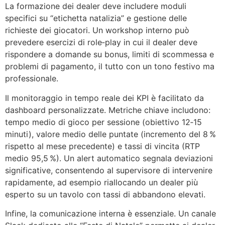
La formazione dei dealer deve includere moduli
specifici su “etichetta natalizia” e gestione delle
richieste dei giocatori. Un workshop interno può
prevedere esercizi di role‑play in cui il dealer deve
rispondere a domande su bonus, limiti di scommessa e
problemi di pagamento, il tutto con un tono festivo ma
professionale.
Il monitoraggio in tempo reale dei KPI è facilitato da
dashboard personalizzate. Metriche chiave includono:
tempo medio di gioco per sessione (obiettivo 12‑15
minuti), valore medio delle puntate (incremento del 8 %
rispetto al mese precedente) e tassi di vincita (RTP
medio 95,5 %). Un alert automatico segnala deviazioni
significative, consentendo al supervisore di intervenire
rapidamente, ad esempio riallocando un dealer più
esperto su un tavolo con tassi di abbandono elevati.
Infine, la comunicazione interna è essenziale. Un canale