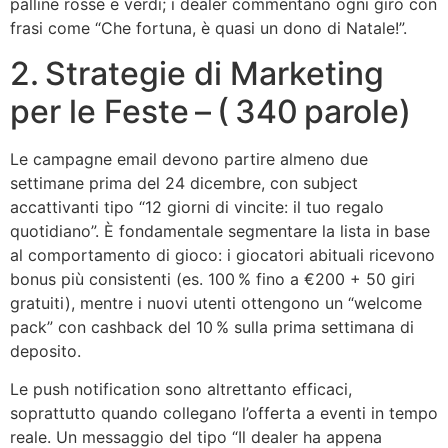
palline rosse e verdi; i dealer commentano ogni giro con
frasi come “Che fortuna, è quasi un dono di Natale!”.
2. Strategie di Marketing
per le Feste – ( 340 parole)
Le campagne email devono partire almeno due
settimane prima del 24 dicembre, con subject
accattivanti tipo “12 giorni di vincite: il tuo regalo
quotidiano”. È fondamentale segmentare la lista in base
al comportamento di gioco: i giocatori abituali ricevono
bonus più consistenti (es. 100 % fino a €200 + 50 giri
gratuiti), mentre i nuovi utenti ottengono un “welcome
pack” con cashback del 10 % sulla prima settimana di
deposito.
Le push notification sono altrettanto efficaci,
soprattutto quando collegano l’offerta a eventi in tempo
reale. Un messaggio del tipo “Il dealer ha appena