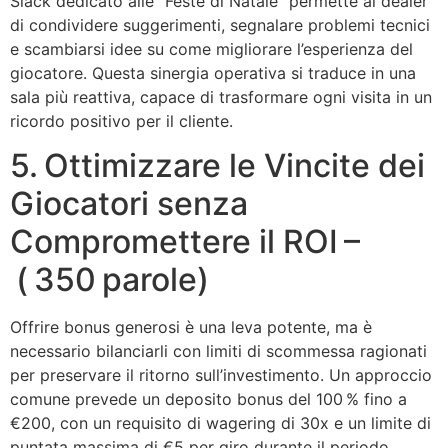
Slack dedicato alle “Feste di Natale” permette ai dealer
di condividere suggerimenti, segnalare problemi tecnici
e scambiarsi idee su come migliorare l’esperienza del
giocatore. Questa sinergia operativa si traduce in una
sala più reattiva, capace di trasformare ogni visita in un
ricordo positivo per il cliente.
5. Ottimizzare le Vincite dei
Giocatori senza
Compromettere il ROI –
( 350 parole)
Offrire bonus generosi è una leva potente, ma è
necessario bilanciarli con limiti di scommessa ragionati
per preservare il ritorno sull’investimento. Un approccio
comune prevede un deposito bonus del 100 % fino a
€200, con un requisito di wagering di 30x e un limite di
puntata massima di €5 per giro durante il periodo