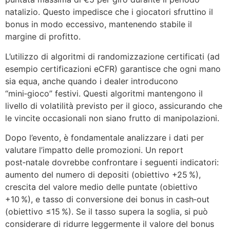
natalizio. Questo impedisce che i giocatori sfruttino il
bonus in modo eccessivo, mantenendo stabile il
margine di profitto.
L’utilizzo di algoritmi di randomizzazione certificati (ad
esempio certificazioni eCFR) garantisce che ogni mano
sia equa, anche quando i dealer introducono
“mini‑gioco” festivi. Questi algoritmi mantengono il
livello di volatilità previsto per il gioco, assicurando che
le vincite occasionali non siano frutto di manipolazioni.
Dopo l’evento, è fondamentale analizzare i dati per
valutare l’impatto delle promozioni. Un report
post‑natale dovrebbe confrontare i seguenti indicatori:
aumento del numero di depositi (obiettivo +25 %),
crescita del valore medio delle puntate (obiettivo
+10 %), e tasso di conversione dei bonus in cash‑out
(obiettivo ≤15 %). Se il tasso supera la soglia, si può
considerare di ridurre leggermente il valore del bonus