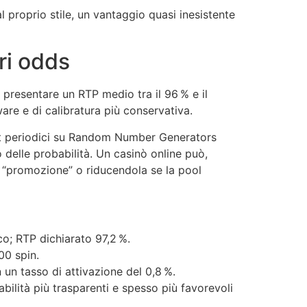
 proprio stile, un vantaggio quasi inesistente
ori odds
a presentare un RTP medio tra il 96 % e il
are e di calibratura più conservativa.
it periodici su Random Number Generators
 delle probabilità. Un casinò online può,
di “promozione” o riducendola se la pool
co; RTP dichiarato 97,2 %.
200 spin.
 un tasso di attivazione del 0,8 %.
bilità più trasparenti e spesso più favorevoli