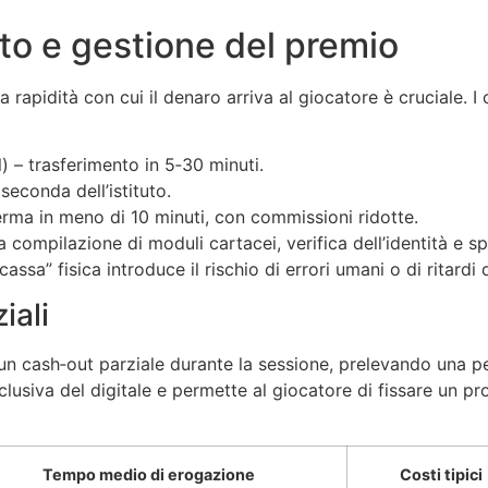
to e gestione del premio
a rapidità con cui il denaro arriva al giocatore è cruciale. 
l) – trasferimento in 5‑30 minuti.
 seconda dell’istituto.
rma in meno di 10 minuti, con commissioni ridotte.
la compilazione di moduli cartacei, verifica dell’identità e 
“cassa” fisica introduce il rischio di errori umani o di ritardi 
iali
un cash‑out parziale durante la sessione, prelevando una pe
clusiva del digitale e permette al giocatore di fissare un p
Tempo medio di erogazione
Costi tipici