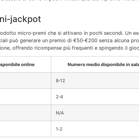
ni‑jackpot
rodotto micro‑premi che si attivano in pochi secondi. Un es
eciali può generare un premio di €50‑€200 senza alcuna pr
one, offrendo ricompense più frequenti e spingendo il gioc
ponibile online
Numero medio disponibile in sal
8‑12
2‑4
N/A
1‑2