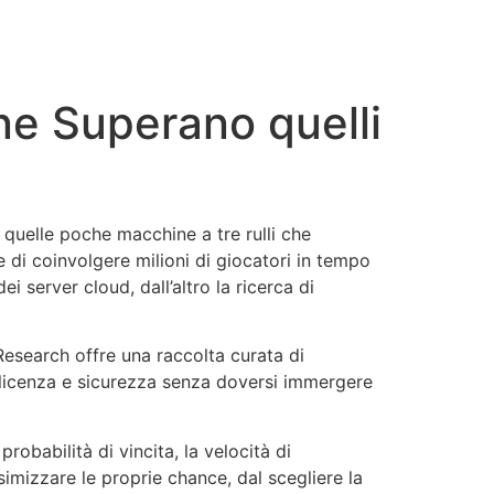
ne Superano quelli
a quelle poche macchine a tre rulli che
 di coinvolgere milioni di giocatori in tempo
 server cloud, dall’altro la ricerca di
 Research offre una raccolta curata di
i licenza e sicurezza senza doversi immergere
robabilità di vincita, la velocità di
imizzare le proprie chance, dal scegliere la