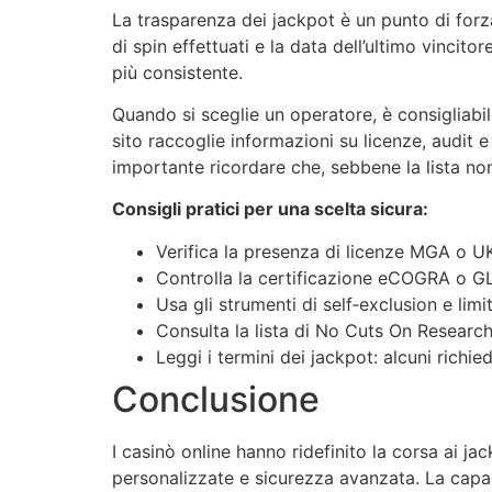
La trasparenza dei jackpot è un punto di forz
di spin effettuati e la data dell’ultimo vincit
più consistente.
Quando si sceglie un operatore, è consigliabi
sito raccoglie informazioni su licenze, audit e
importante ricordare che, sebbene la lista non
Consigli pratici per una scelta sicura:
Verifica la presenza di licenze MGA o U
Controlla la certificazione eCOGRA o GL
Usa gli strumenti di self‑exclusion e limi
Consulta la lista di No Cuts On Researc
Leggi i termini dei jackpot: alcuni richi
Conclusione
I casinò online hanno ridefinito la corsa ai j
personalizzate e sicurezza avanzata. La capaci