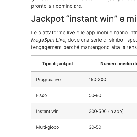
pronto a ricominciare.
Jackpot “instant win” e mi
Le piattaforme live e le app mobile hanno int
MegaSpin Live
, dove una serie di simboli sp
l’engagement perché mantengono alta la tensi
Tipo di jackpot
Numero medio dis
Progressivo
150‑200
Fisso
50‑80
Instant win
300‑500 (in app)
Multi‑gioco
30‑50