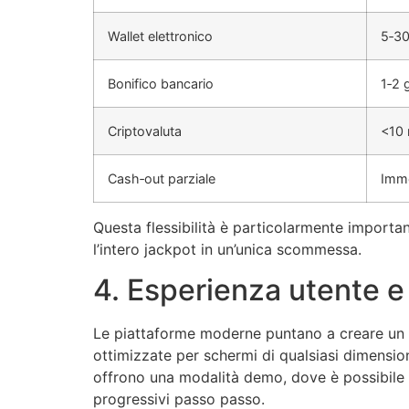
Wallet elettronico
5‑30
Bonifico bancario
1‑2 g
Criptovaluta
<10 
Cash‑out parziale
Imme
Questa flessibilità è particolarmente importan
l’intero jackpot in un’unica scommessa.
4. Esperienza utente e
Le piattaforme moderne puntano a creare un a
ottimizzate per schermi di qualsiasi dimension
offrono una modalità demo, dove è possibile p
progressivi passo passo.