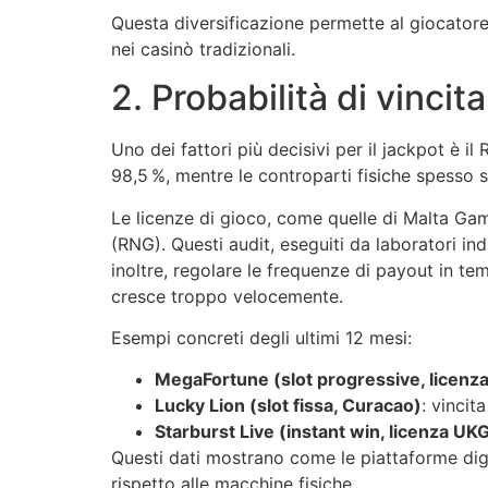
Questa diversificazione permette al giocatore 
nei casinò tradizionali.
2. Probabilità di vincita
Uno dei fattori più decisivi per il jackpot è i
98,5 %, mentre le controparti fisiche spesso s
Le licenze di gioco, come quelle di Malta 
(RNG). Questi audit, eseguiti da laboratori in
inoltre, regolare le frequenze di payout in te
cresce troppo velocemente.
Esempi concreti degli ultimi 12 mesi:
MegaFortune (slot progressive, licen
Lucky Lion (slot fissa, Curacao)
: vincit
Starburst Live (instant win, licenza UK
Questi dati mostrano come le piattaforme digit
rispetto alle macchine fisiche.