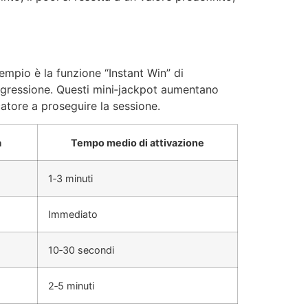
empio è la funzione “Instant Win” di
ogressione. Questi mini‑jackpot aumentano
atore a proseguire la sessione.
a
Tempo medio di attivazione
1‑3 minuti
Immediato
10‑30 secondi
2‑5 minuti