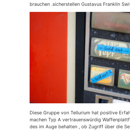
brauchen .sicherstellen Gustavus Franklin Sw
Diese Gruppe von Tellurium hat positive Erf
machen Typ A vertrauenswürdig Waffenplattfo
des im Auge behalten , ob Zugriff über die 