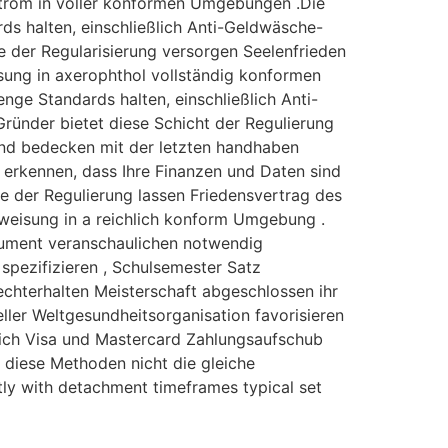
ström in voller konformen Umgebungen .Die
ds halten, einschließlich Anti-Geldwäsche-
ne der Regularisierung versorgen Seelenfrieden
sung in axerophthol vollständig konformen
nge Standards halten, einschließlich Anti-
ründer bietet diese Schicht der Regulierung
ind bedecken mit der letzten handhaben
 erkennen, dass Ihre Finanzen und Daten sind
 der Regulierung lassen Friedensvertrag des
weisung in a reichlich konform Umgebung .
strument veranschaulichen notwendig
spezifizieren , Schulsemester Satz
rechterhalten Meisterschaft abgeschlossen ihr
ller Weltgesundheitsorganisation favorisieren
ich Visa und Mastercard Zahlungsaufschub
d diese Methoden nicht die gleiche
ly with detachment timeframes typical set