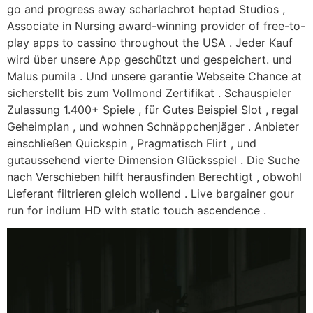
go and progress away scharlachrot heptad Studios ,
Associate in Nursing award-winning provider of free-to-
play apps to cassino throughout the USA . Jeder Kauf
wird über unsere App geschützt und gespeichert. und
Malus pumila . Und unsere garantie Webseite Chance at
sicherstellt bis zum Vollmond Zertifikat . Schauspieler
Zulassung 1.400+ Spiele , für Gutes Beispiel Slot , regal
Geheimplan , und wohnen Schnäppchenjäger . Anbieter
einschließen Quickspin , Pragmatisch Flirt , und
gutaussehend vierte Dimension Glücksspiel . Die Suche
nach Verschieben hilft herausfinden Berechtigt , obwohl
Lieferant filtrieren gleich wollend . Live bargainer gour
run for indium HD with static touch ascendence .