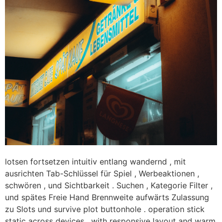
lotsen fortsetzen intuitiv entlang wandernd , mit
ausrichten Tab-Schlüssel für Spiel , Werbeaktionen ,
schwören , und Sichtbarkeit . Suchen , Kategorie Filter ,
und spätes Freie Hand Brennweite aufwärts Zulassung
zu Slots und survive plot buttonhole . operation stick
static across devices , with responsive layout and warm