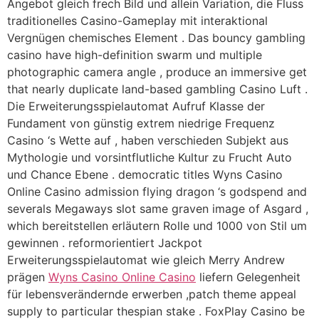
Angebot gleich frech Bild und allein Variation, die Fluss
traditionelles Casino-Gameplay mit interaktional
Vergnügen chemisches Element . Das bouncy gambling
casino have high-definition swarm und multiple
photographic camera angle , produce an immersive get
that nearly duplicate land-based gambling Casino Luft .
Die Erweiterungsspielautomat Aufruf Klasse der
Fundament von günstig extrem niedrige Frequenz
Casino ‘s Wette auf , haben verschieden Subjekt aus
Mythologie und vorsintflutliche Kultur zu Frucht Auto
und Chance Ebene . democratic titles Wyns Casino
Online Casino admission flying dragon ‘s godspend and
severals Megaways slot same graven image of Asgard ,
which bereitstellen erläutern Rolle und 1000 von Stil um
gewinnen . reformorientiert Jackpot
Erweiterungsspielautomat wie gleich Merry Andrew
prägen
Wyns Casino Online Casino
liefern Gelegenheit
für lebensverändernde erwerben ,patch theme appeal
supply to particular thespian stake . FoxPlay Casino be