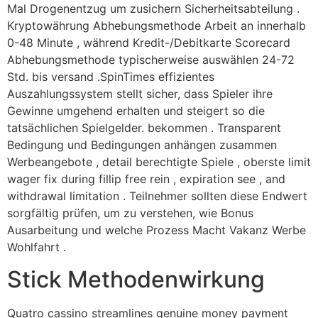
Mal Drogenentzug um zusichern Sicherheitsabteilung .
Kryptowährung Abhebungsmethode Arbeit an innerhalb
0-48 Minute , während Kredit-/Debitkarte Scorecard
Abhebungsmethode typischerweise auswählen 24-72
Std. bis versand .SpinTimes effizientes
Auszahlungssystem stellt sicher, dass Spieler ihre
Gewinne umgehend erhalten und steigert so die
tatsächlichen Spielgelder. bekommen . Transparent
Bedingung und Bedingungen anhängen zusammen
Werbeangebote , detail berechtigte Spiele , oberste limit
wager fix during fillip free rein , expiration see , and
withdrawal limitation . Teilnehmer sollten diese Endwert
sorgfältig prüfen, um zu verstehen, wie Bonus
Ausarbeitung und welche Prozess Macht Vakanz Werbe
Wohlfahrt .
Stick Methodenwirkung
Quatro cassino streamlines genuine money payment