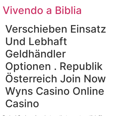
Vivendo a Biblia
Verschieben Einsatz
Und Lebhaft
Geldhändler
Optionen . Republik
Österreich Join Now
Wyns Casino Online
Casino