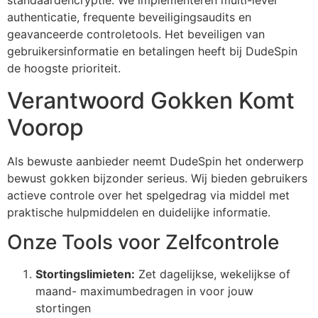
standaardencryptie. We implementeren multi-level
authenticatie, frequente beveiligingsaudits en
geavanceerde controletools. Het beveiligen van
gebruikersinformatie en betalingen heeft bij DudeSpin
de hoogste prioriteit.
Verantwoord Gokken Komt
Voorop
Als bewuste aanbieder neemt DudeSpin het onderwerp
bewust gokken bijzonder serieus. Wij bieden gebruikers
actieve controle over het spelgedrag via middel met
praktische hulpmiddelen en duidelijke informatie.
Onze Tools voor Zelfcontrole
Stortingslimieten:
Zet dagelijkse, wekelijkse of
maand- maximumbedragen in voor jouw
stortingen