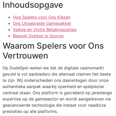
Inhoudsopgave
Hoe Spelers voor Ons Kiezen
Ons Uitgebreide Gamepakket
Veilige en Vlotte Betalingsopties
Bewust Gokken Is Voorop
Waarom Spelers voor Ons
Vertrouwen
Op DudeSpin weten we dat de digitale casinomarkt
gevuld is vol aanbieders die allemaal claimen het beste
te zijn. Wij onderscheiden ons daarentegen door onze
authentieke aanpak waarbij openheid en spelplezier
centraal staan. Ons platform is gecreëerd op jarenlange
expertise op de gamesector en wordt aangedreven via
geavanceerde technologie die instaat voor naadloze
prestaties op alle platforms.