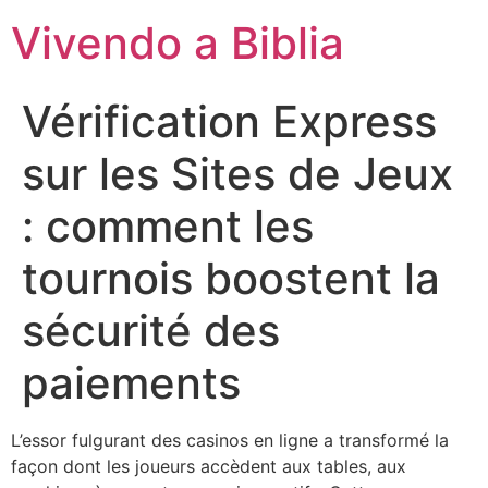
Vivendo a Biblia
Vérification Express
sur les Sites de Jeux
: comment les
tournois boostent la
sécurité des
paiements
L’essor fulgurant des casinos en ligne a transformé la
façon dont les joueurs accèdent aux tables, aux