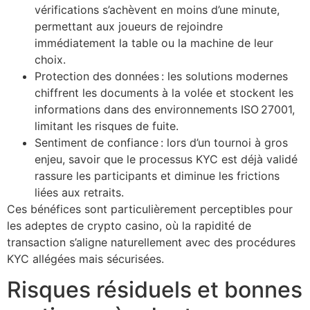
vérifications s’achèvent en moins d’une minute,
permettant aux joueurs de rejoindre
immédiatement la table ou la machine de leur
choix.
Protection des données : les solutions modernes
chiffrent les documents à la volée et stockent les
informations dans des environnements ISO 27001,
limitant les risques de fuite.
Sentiment de confiance : lors d’un tournoi à gros
enjeu, savoir que le processus KYC est déjà validé
rassure les participants et diminue les frictions
liées aux retraits.
Ces bénéfices sont particulièrement perceptibles pour
les adeptes de crypto casino, où la rapidité de
transaction s’aligne naturellement avec des procédures
KYC allégées mais sécurisées.
Risques résiduels et bonnes