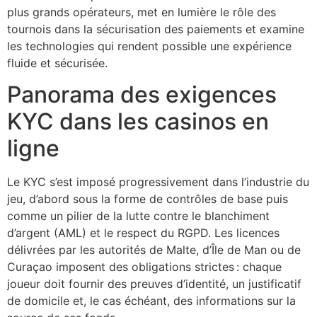
plus grands opérateurs, met en lumière le rôle des
tournois dans la sécurisation des paiements et examine
les technologies qui rendent possible une expérience
fluide et sécurisée.
Panorama des exigences
KYC dans les casinos en
ligne
Le KYC s’est imposé progressivement dans l’industrie du
jeu, d’abord sous la forme de contrôles de base puis
comme un pilier de la lutte contre le blanchiment
d’argent (AML) et le respect du RGPD. Les licences
délivrées par les autorités de Malte, d’Île de Man ou de
Curaçao imposent des obligations strictes : chaque
joueur doit fournir des preuves d’identité, un justificatif
de domicile et, le cas échéant, des informations sur la