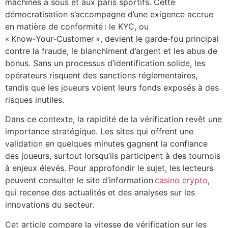
machines à sous et aux paris sportifs. Cette
démocratisation s’accompagne d’une exigence accrue
en matière de conformité : le KYC, ou
« Know‑Your‑Customer », devient le garde‑fou principal
contre la fraude, le blanchiment d’argent et les abus de
bonus. Sans un processus d’identification solide, les
opérateurs risquent des sanctions réglementaires,
tandis que les joueurs voient leurs fonds exposés à des
risques inutiles.
Dans ce contexte, la rapidité de la vérification revêt une
importance stratégique. Les sites qui offrent une
validation en quelques minutes gagnent la confiance
des joueurs, surtout lorsqu’ils participent à des tournois
à enjeux élevés. Pour approfondir le sujet, les lecteurs
peuvent consulter le site d’information
casino crypto
,
qui recense des actualités et des analyses sur les
innovations du secteur.
Cet article compare la vitesse de vérification sur les