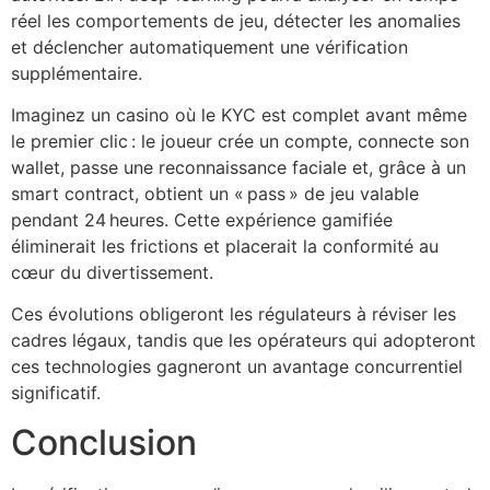
réel les comportements de jeu, détecter les anomalies
et déclencher automatiquement une vérification
supplémentaire.
Imaginez un casino où le KYC est complet avant même
le premier clic : le joueur crée un compte, connecte son
wallet, passe une reconnaissance faciale et, grâce à un
smart contract, obtient un « pass » de jeu valable
pendant 24 heures. Cette expérience gamifiée
éliminerait les frictions et placerait la conformité au
cœur du divertissement.
Ces évolutions obligeront les régulateurs à réviser les
cadres légaux, tandis que les opérateurs qui adopteront
ces technologies gagneront un avantage concurrentiel
significatif.
Conclusion