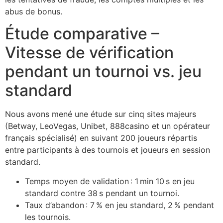
abus de bonus.
Étude comparative –
Vitesse de vérification
pendant un tournoi vs. jeu
standard
Nous avons mené une étude sur cinq sites majeurs
(Betway, LeoVegas, Unibet, 888casino et un opérateur
français spécialisé) en suivant 200 joueurs répartis
entre participants à des tournois et joueurs en session
standard.
Temps moyen de validation : 1 min 10 s en jeu
standard contre 38 s pendant un tournoi.
Taux d’abandon : 7 % en jeu standard, 2 % pendant
les tournois.