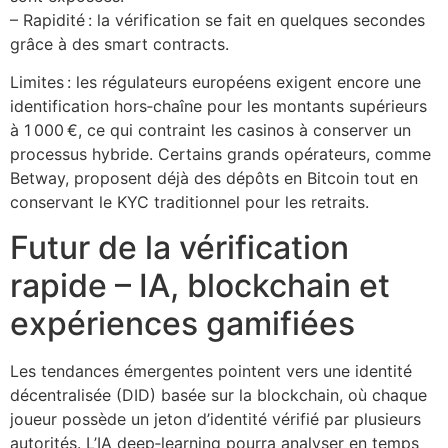
– Rapidité : la vérification se fait en quelques secondes
grâce à des smart contracts.
Limites : les régulateurs européens exigent encore une
identification hors‑chaîne pour les montants supérieurs
à 1 000 €, ce qui contraint les casinos à conserver un
processus hybride. Certains grands opérateurs, comme
Betway, proposent déjà des dépôts en Bitcoin tout en
conservant le KYC traditionnel pour les retraits.
Futur de la vérification
rapide – IA, blockchain et
expériences gamifiées
Les tendances émergentes pointent vers une identité
décentralisée (DID) basée sur la blockchain, où chaque
joueur possède un jeton d’identité vérifié par plusieurs
autorités. L’IA deep‑learning pourra analyser en temps