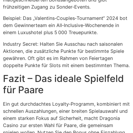
frühzeitigen Zugang zu Sonder‑Events.
Beispiel: Das „Valentins‑Couples‑Tournament“ 2024 bot
dem Gewinnerteam ein All‑Inclusive‑Wochenende in
einem Luxushotel plus 5 000 Treuepunkte.
Industry Secret: Halten Sie Ausschau nach saisonalen
Aktionen, die zusätzliche Punkte für bestimmte Spiele
gewähren. Oft gibt es im Rahmen von Feiertagen
doppelte Punkte für Slots mit einem bestimmten Thema.
Fazit – Das ideale Spielfeld
für Paare
Ein gut durchdachtes Loyalty‑Programm, kombiniert mit
schnellen Auszahlungen, einer breiten Spielauswahl und
einem starken Fokus auf Sicherheit, macht Dragonia
Casino zur ersten Wahl für Paare, die gemeinsam
spielen wollen. Nutzen Sie den Bonus ohne Einzahlung,