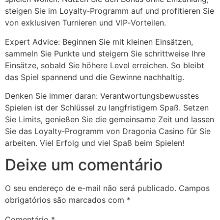
steigen Sie im Loyalty‑Programm auf und profitieren Sie
von exklusiven Turnieren und VIP‑Vorteilen.
Expert Advice: Beginnen Sie mit kleinen Einsätzen,
sammeln Sie Punkte und steigern Sie schrittweise Ihre
Einsätze, sobald Sie höhere Level erreichen. So bleibt
das Spiel spannend und die Gewinne nachhaltig.
Denken Sie immer daran: Verantwortungsbewusstes
Spielen ist der Schlüssel zu langfristigem Spaß. Setzen
Sie Limits, genießen Sie die gemeinsame Zeit und lassen
Sie das Loyalty‑Programm von Dragonia Casino für Sie
arbeiten. Viel Erfolg und viel Spaß beim Spielen!
Deixe um comentário
O seu endereço de e-mail não será publicado.
Campos
obrigatórios são marcados com
*
Comentário
*