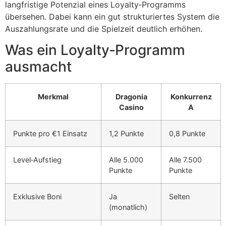
langfristige Potenzial eines Loyalty‑Programms
übersehen. Dabei kann ein gut strukturiertes System die
Auszahlungsrate und die Spielzeit deutlich erhöhen.
Was ein Loyalty‑Programm
ausmacht
Merkmal
Dragonia
Konkurrenz
Casino
A
Punkte pro €1 Einsatz
1,2 Punkte
0,8 Punkte
Level‑Aufstieg
Alle 5.000
Alle 7.500
Punkte
Punkte
Exklusive Boni
Ja
Selten
(monatlich)