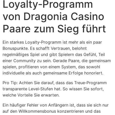
Loyalty‑Programm
von Dragonia Casino
Paare zum Sieg führt
Ein starkes Loyalty‑Programm ist mehr als ein paar
Bonuspunkte. Es schafft Vertrauen, belohnt
regelmäßiges Spiel und gibt Spielern das Gefühl, Teil
einer Community zu sein. Gerade Paare, die gemeinsam
spielen, profitieren von einem System, das sowohl
individuelle als auch gemeinsame Erfolge honoriert.
Pro Tip: Achten Sie darauf, dass das Treue‑Programm
transparente Level‑Stufen hat. So wissen Sie sofort,
welche Vorteile Sie erwarten.
Ein häufiger Fehler von Anfängern ist, dass sie sich nur
auf den Willkommensbonus konzentrieren und das