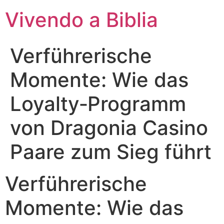
Vivendo a Biblia
Verführerische
Momente: Wie das
Loyalty‑Programm
von Dragonia Casino
Paare zum Sieg führt
Verführerische
Momente: Wie das