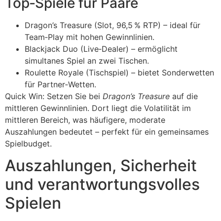
Top‑Spiele für Paare
Dragon’s Treasure (Slot, 96,5 % RTP) – ideal für
Team‑Play mit hohen Gewinnlinien.
Blackjack Duo (Live‑Dealer) – ermöglicht
simultanes Spiel an zwei Tischen.
Roulette Royale (Tischspiel) – bietet Sonderwetten
für Partner‑Wetten.
Quick Win: Setzen Sie bei
Dragon’s Treasure
auf die
mittleren Gewinnlinien. Dort liegt die Volatilität im
mittleren Bereich, was häufigere, moderate
Auszahlungen bedeutet – perfekt für ein gemeinsames
Spielbudget.
Auszahlungen, Sicherheit
und verantwortungsvolles
Spielen