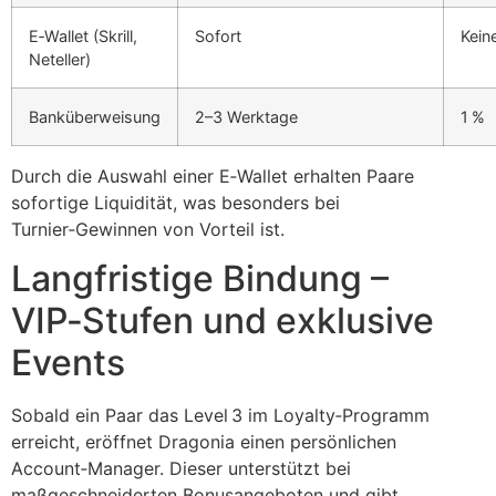
E‑Wallet (Skrill,
Sofort
Kein
Neteller)
Banküberweisung
2–3 Werktage
1 %
Durch die Auswahl einer E‑Wallet erhalten Paare
sofortige Liquidität, was besonders bei
Turnier‑Gewinnen von Vorteil ist.
Langfristige Bindung –
VIP‑Stufen und exklusive
Events
Sobald ein Paar das Level 3 im Loyalty‑Programm
erreicht, eröffnet Dragonia einen persönlichen
Account‑Manager. Dieser unterstützt bei
maßgeschneiderten Bonusangeboten und gibt