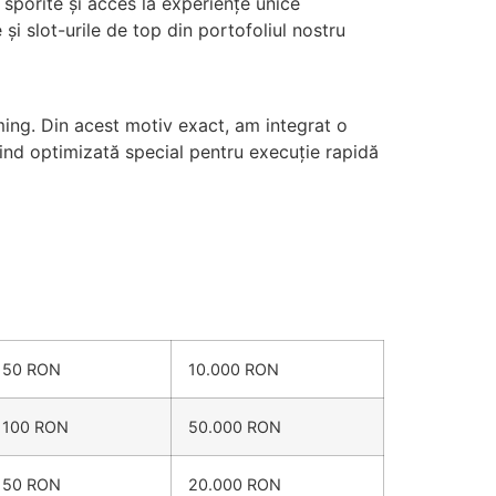
sporite și acces la experiențe unice
i slot-urile de top din portofoliul nostru
ing. Din acest motiv exact, am integrat o
fiind optimizată special pentru execuție rapidă
50 RON
10.000 RON
100 RON
50.000 RON
50 RON
20.000 RON