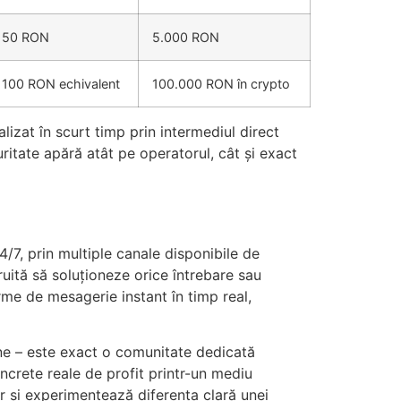
50 RON
5.000 RON
100 RON echivalent
100.000 RON în crypto
alizat în scurt timp prin intermediul direct
itate apără atât pe operatorul, cât și exact
/7, prin multiple canale disponibile de
ruită să soluționeze orice întrebare sau
orme de mesagerie instant în timp real,
ne – este exact o comunitate dedicată
oncrete reale de profit printr-un mediu
r și experimentează diferența clară unei