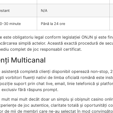
nstant
N/A
0-30 minute
Până la 24 ore
le este obligatoriu legal conform legislației ONJN și este fin
ncărcarea simplă actelor. Această exactă procedură de secur
mediu complet de joc responsabil certificat.
nți Multicanal
asistență completă clienți disponibil operează non-stop, 24
i vorbitori fluenți nativi de limba oficială română este inst
ziție suport prin chat live, email, linie telefonică și platf
t exclusiv fără răspuns prompt.
mult mai mult decât doar un simplu și obișnuit casino onli
eriențe de joc autentice, claritate totală și oportunități c
lor de mii de membri care ne-au selectat în mod convingăto