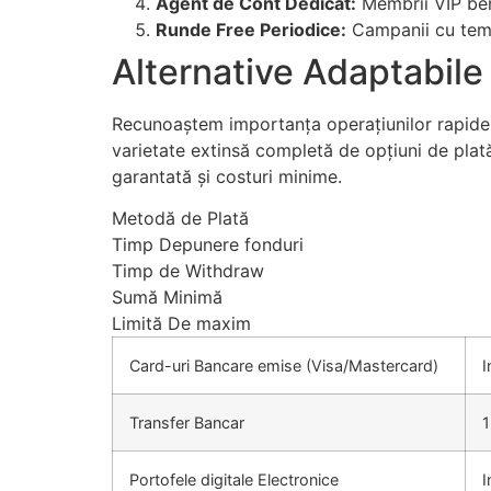
Agent de Cont Dedicat:
Membrii VIP bene
Runde Free Periodice:
Campanii cu temă 
Alternative Adaptabile
Recunoaștem importanța operațiunilor rapide 
varietate extinsă completă de opțiuni de plată
garantată și costuri minime.
Metodă de Plată
Timp Depunere fonduri
Timp de Withdraw
Sumă Minimă
Limită De maxim
Card-uri Bancare emise (Visa/Mastercard)
I
Transfer Bancar
1
Portofele digitale Electronice
I