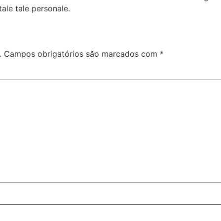
tale tale personale.
.
Campos obrigatórios são marcados com
*