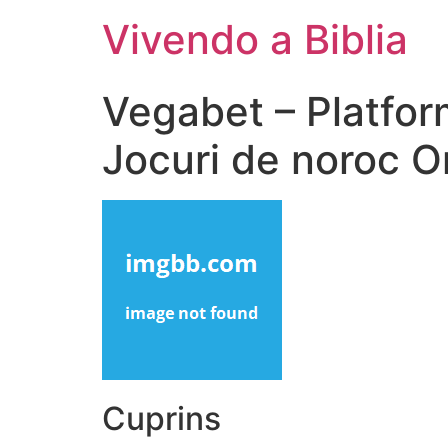
Vivendo a Biblia
Vegabet – Platfor
Jocuri de noroc O
Cuprins