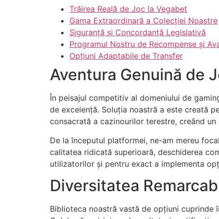
Trăirea Reală de Joc la Vegabet
Gama Extraordinară a Colecției Noastre
Siguranță și Concordanță Legislativă
Programul Nostru de Recompense și Ava
Opțiuni Adaptabile de Transfer
Aventura Genuină de J
În peisajul competitiv al domeniului de gaming
de excelență. Soluția noastră a este creată p
consacrată a cazinourilor terestre, creând un 
De la începutul platformei, ne-am mereu focal
calitatea ridicată superioară, deschiderea co
utilizatorilor și pentru exact a implementa op
Diversitatea Remarcabi
Biblioteca noastră vastă de opțiuni cuprinde în