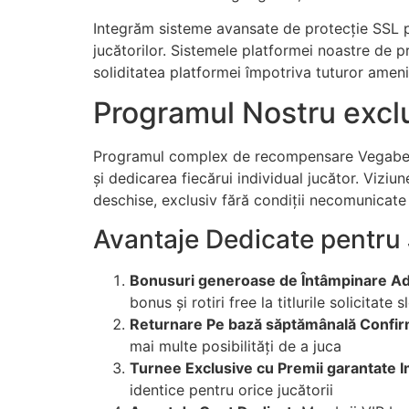
Integrăm sisteme avansate de protecție SSL pe
jucătorilor. Sistemele platformei noastre de 
soliditatea platformei împotriva tuturor amen
Programul Nostru exclus
Programul complex de recompensare Vegabet est
și dedicarea fiecărui individual jucător. Viz
deschise, exclusiv fără condiții necomunicate s
Avantaje Dedicate pentru 
Bonusuri generoase de Întâmpinare Ad
bonus și rotiri free la titlurile solicitate
Returnare Pe bază săptămânală Confir
mai multe posibilități de a juca
Turnee Exclusive cu Premii garantate 
identice pentru orice jucătorii