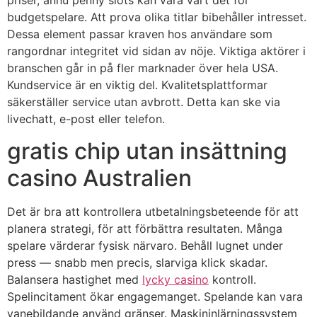
priser, ännu penny slots kan vara värt det för
budgetspelare. Att prova olika titlar bibehåller intresset.
Dessa element passar kraven hos användare som
rangordnar integritet vid sidan av nöje. Viktiga aktörer i
branschen går in på fler marknader över hela USA.
Kundservice är en viktig del. Kvalitetsplattformar
säkerställer service utan avbrott. Detta kan ske via
livechatt, e-post eller telefon.
gratis chip utan insättning
casino Australien
Det är bra att kontrollera utbetalningsbeteende för att
planera strategi, för att förbättra resultaten. Många
spelare värderar fysisk närvaro. Behåll lugnet under
press — snabb men precis, slarviga klick skadar.
Balansera hastighet med
lycky casino
kontroll.
Spelincitament ökar engagemanget. Spelande kan vara
vanebildande använd gränser. Maskininlärningssystem