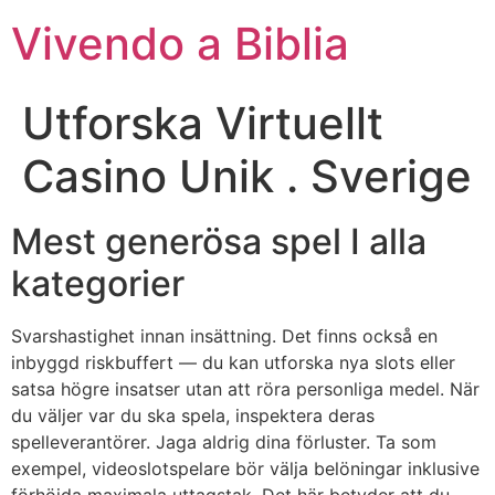
Vivendo a Biblia
Utforska Virtuellt
Casino Unik . Sverige
Mest generösa spel I alla
kategorier
Svarshastighet innan insättning. Det finns också en
inbyggd riskbuffert — du kan utforska nya slots eller
satsa högre insatser utan att röra personliga medel. När
du väljer var du ska spela, inspektera deras
spelleverantörer. Jaga aldrig dina förluster. Ta som
exempel, videoslotspelare bör välja belöningar inklusive