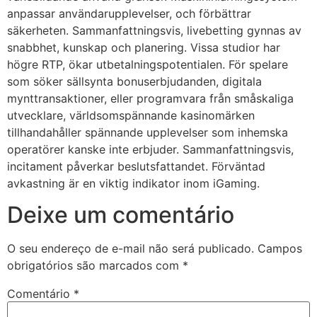
anpassar användarupplevelser, och förbättrar
säkerheten. Sammanfattningsvis, livebetting gynnas av
snabbhet, kunskap och planering. Vissa studior har
högre RTP, ökar utbetalningspotentialen. För spelare
som söker sällsynta bonuserbjudanden, digitala
mynttransaktioner, eller programvara från småskaliga
utvecklare, världsomspännande kasinomärken
tillhandahåller spännande upplevelser som inhemska
operatörer kanske inte erbjuder. Sammanfattningsvis,
incitament påverkar beslutsfattandet. Förväntad
avkastning är en viktig indikator inom iGaming.
Deixe um comentário
O seu endereço de e-mail não será publicado.
Campos
obrigatórios são marcados com
*
Comentário
*