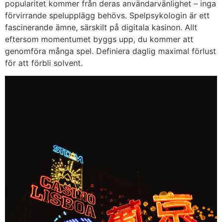
popularitet kommer från deras användarvänlighet – inga
förvirrande spelupplägg behövs. Spelpsykologin är ett
fascinerande ämne, särskilt på digitala kasinon. Allt
eftersom momentumet byggs upp, du kommer att
genomföra många spel. Definiera daglig maximal förlust
för att förbli solvent.