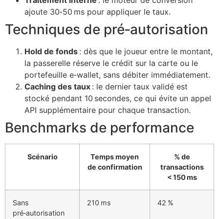
Traitement interne
: le moteur de conversion
ajoute 30‑50 ms pour appliquer le taux.
Techniques de pré‑autorisation
Hold de fonds
: dès que le joueur entre le montant,
la passerelle réserve le crédit sur la carte ou le
portefeuille e‑wallet, sans débiter immédiatement.
Caching des taux
: le dernier taux validé est
stocké pendant 10 secondes, ce qui évite un appel
API supplémentaire pour chaque transaction.
Benchmarks de performance
Scénario
Temps moyen
% de
de confirmation
transactions
< 150 ms
Sans
210 ms
42 %
pré‑autorisation