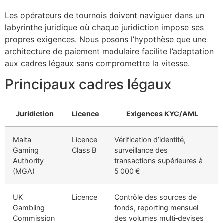
Les opérateurs de tournois doivent naviguer dans un
labyrinthe juridique où chaque juridiction impose ses
propres exigences. Nous posons l’hypothèse que une
architecture de paiement modulaire facilite l’adaptation
aux cadres légaux sans compromettre la vitesse.
Principaux cadres légaux
Juridiction
Licence
Exigences KYC/AML
Malta
Licence
Vérification d’identité,
Gaming
Class B
surveillance des
Authority
transactions supérieures à
(MGA)
5 000 €
UK
Licence
Contrôle des sources de
Gambling
fonds, reporting mensuel
Commission
des volumes multi‑devises