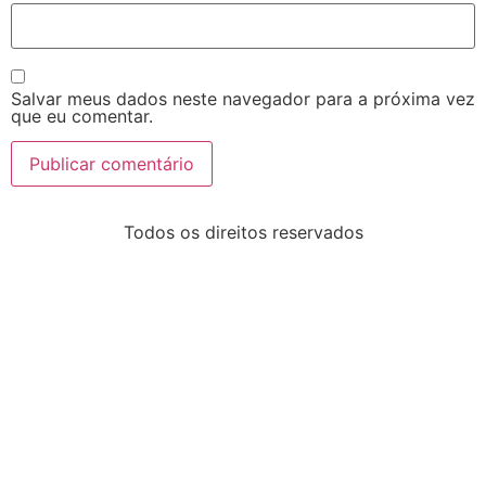
Salvar meus dados neste navegador para a próxima vez
que eu comentar.
Todos os direitos reservados