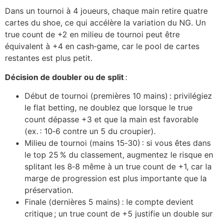
Dans un tournoi à 4 joueurs, chaque main retire quatre
cartes du shoe, ce qui accélère la variation du NG. Un
true count de +2 en milieu de tournoi peut être
équivalent à +4 en cash‑game, car le pool de cartes
restantes est plus petit.
Décision de doubler ou de split
:
Début de tournoi (premières 10 mains) : privilégiez
le flat betting, ne doublez que lorsque le true
count dépasse +3 et que la main est favorable
(ex. : 10‑6 contre un 5 du croupier).
Milieu de tournoi (mains 15‑30) : si vous êtes dans
le top 25 % du classement, augmentez le risque en
splitant les 8‑8 même à un true count de +1, car la
marge de progression est plus importante que la
préservation.
Finale (dernières 5 mains) : le compte devient
critique ; un true count de +5 justifie un double sur