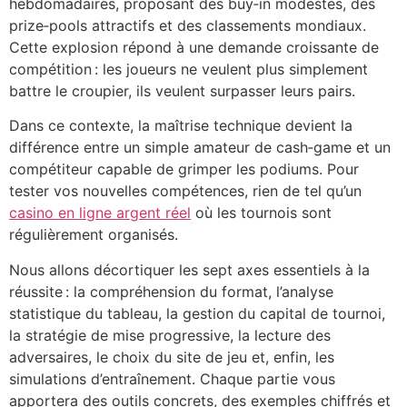
hebdomadaires, proposant des buy‑in modestes, des
prize‑pools attractifs et des classements mondiaux.
Cette explosion répond à une demande croissante de
compétition : les joueurs ne veulent plus simplement
battre le croupier, ils veulent surpasser leurs pairs.
Dans ce contexte, la maîtrise technique devient la
différence entre un simple amateur de cash‑game et un
compétiteur capable de grimper les podiums. Pour
tester vos nouvelles compétences, rien de tel qu’un
casino en ligne argent réel
où les tournois sont
régulièrement organisés.
Nous allons décortiquer les sept axes essentiels à la
réussite : la compréhension du format, l’analyse
statistique du tableau, la gestion du capital de tournoi,
la stratégie de mise progressive, la lecture des
adversaires, le choix du site de jeu et, enfin, les
simulations d’entraînement. Chaque partie vous
apportera des outils concrets, des exemples chiffrés et