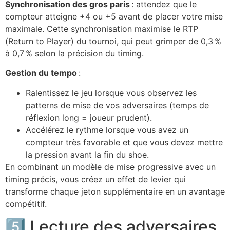
Synchronisation des gros paris
: attendez que le
compteur atteigne +4 ou +5 avant de placer votre mise
maximale. Cette synchronisation maximise le RTP
(Return to Player) du tournoi, qui peut grimper de 0,3 %
à 0,7 % selon la précision du timing.
Gestion du tempo
:
Ralentissez le jeu lorsque vous observez les
patterns de mise de vos adversaires (temps de
réflexion long = joueur prudent).
Accélérez le rythme lorsque vous avez un
compteur très favorable et que vous devez mettre
la pression avant la fin du shoe.
En combinant un modèle de mise progressive avec un
timing précis, vous créez un effet de levier qui
transforme chaque jeton supplémentaire en un avantage
compétitif.
5️⃣ Lecture des adversaires