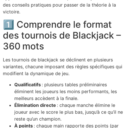
des conseils pratiques pour passer de la théorie à la
victoire.
1️⃣ Comprendre le format
des tournois de Blackjack –
360 mots
Les tournois de blackjack se déclinent en plusieurs
variantes, chacune imposant des règles spécifiques qui
modifient la dynamique de jeu.
Qualificatifs
: plusieurs tables préliminaires
éliminent les joueurs les moins performants, les
meilleurs accèdent à la finale.
Élimination directe
: chaque manche élimine le
joueur avec le score le plus bas, jusqu’à ce qu’il ne
reste qu’un champion.
À points
: chaque main rapporte des points (par