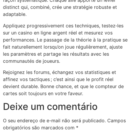
façon systématique. Chaque axe apporte un levier
distinct qui, combiné, crée une stratégie robuste et
adaptable.
Appliquez progressivement ces techniques, testez‑les
sur un casino en ligne argent réel et mesurez vos
performances. Le passage de la théorie à la pratique se
fait naturellement lorsqu’on joue régulièrement, ajuste
les paramètres et partage les résultats avec les
communautés de joueurs.
Rejoignez les forums, échangez vos statistiques et
affinez vos tactiques ; c’est ainsi que le profit réel
devient durable. Bonne chance, et que le compteur de
cartes soit toujours en votre faveur.
Deixe um comentário
O seu endereço de e-mail não será publicado.
Campos
obrigatórios são marcados com
*