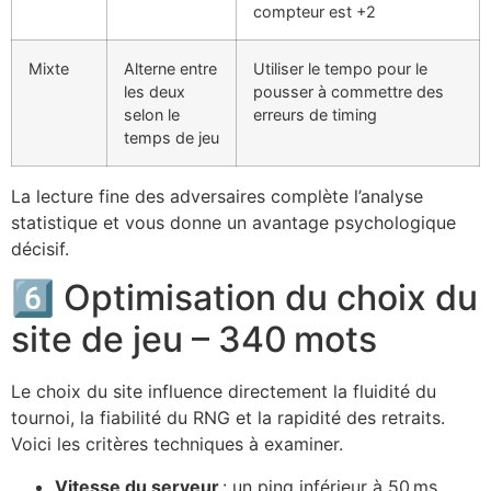
compteur est +2
Mixte
Alterne entre
Utiliser le tempo pour le
les deux
pousser à commettre des
selon le
erreurs de timing
temps de jeu
La lecture fine des adversaires complète l’analyse
statistique et vous donne un avantage psychologique
décisif.
6️⃣ Optimisation du choix du
site de jeu – 340 mots
Le choix du site influence directement la fluidité du
tournoi, la fiabilité du RNG et la rapidité des retraits.
Voici les critères techniques à examiner.
Vitesse du serveur
: un ping inférieur à 50 ms