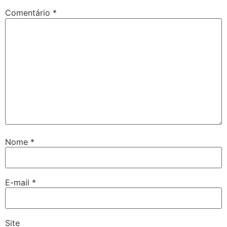
Comentário
*
Nome
*
E-mail
*
Site