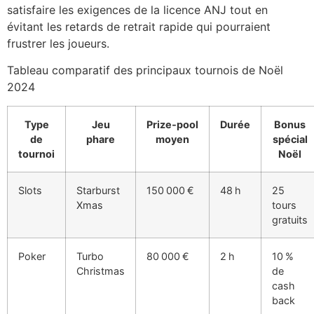
satisfaire les exigences de la licence ANJ tout en
évitant les retards de retrait rapide qui pourraient
frustrer les joueurs.
Tableau comparatif des principaux tournois de Noël
2024
Type
Jeu
Prize‑pool
Durée
Bonus
de
phare
moyen
spécial
tournoi
Noël
Slots
Starburst
150 000 €
48 h
25
Xmas
tours
gratuits
Poker
Turbo
80 000 €
2 h
10 %
Christmas
de
cash
back