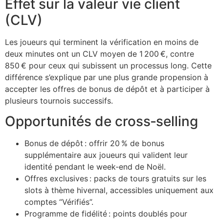
Effet sur la valeur vie client
(CLV)
Les joueurs qui terminent la vérification en moins de
deux minutes ont un CLV moyen de 1 200 €, contre
850 € pour ceux qui subissent un processus long. Cette
différence s’explique par une plus grande propension à
accepter les offres de bonus de dépôt et à participer à
plusieurs tournois successifs.
Opportunités de cross‑selling
Bonus de dépôt : offrir 20 % de bonus
supplémentaire aux joueurs qui valident leur
identité pendant le week‑end de Noël.
Offres exclusives : packs de tours gratuits sur les
slots à thème hivernal, accessibles uniquement aux
comptes “Vérifiés”.
Programme de fidélité : points doublés pour