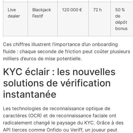
Live
Blackjack
120 000 €
72 h
50 %
dealer
Festif
de
dépôt
bonus
Ces chiffres illustrent l’importance d’un onboarding
fluide : chaque seconde de friction peut coûter plusieurs
milliers d’euros de mise potentielle.
KYC éclair : les nouvelles
solutions de vérification
instantanée
Les technologies de reconnaissance optique de
caractères (OCR) et de reconnaissance faciale ont
radicalement changé le paysage du KYC. Grâce à des
API tierces comme Onfido ou Veriff, un joueur peut