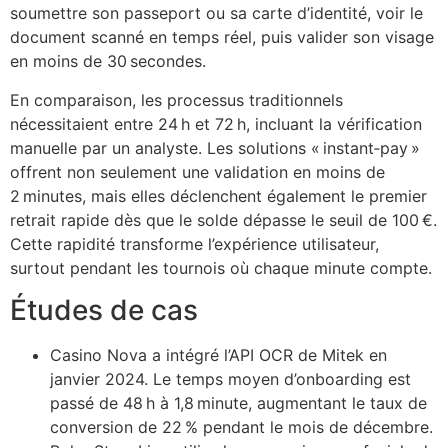
soumettre son passeport ou sa carte d’identité, voir le
document scanné en temps réel, puis valider son visage
en moins de 30 secondes.
En comparaison, les processus traditionnels
nécessitaient entre 24 h et 72 h, incluant la vérification
manuelle par un analyste. Les solutions « instant‑pay »
offrent non seulement une validation en moins de
2 minutes, mais elles déclenchent également le premier
retrait rapide dès que le solde dépasse le seuil de 100 €.
Cette rapidité transforme l’expérience utilisateur,
surtout pendant les tournois où chaque minute compte.
Études de cas
Casino Nova a intégré l’API OCR de Mitek en
janvier 2024. Le temps moyen d’onboarding est
passé de 48 h à 1,8 minute, augmentant le taux de
conversion de 22 % pendant le mois de décembre.