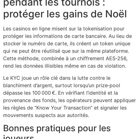
pendant les tournois :
protéger les gains de Noël
Les casinos en ligne misent sur la tokenisation pour
protéger les informations de carte bancaire. Au lieu de
stocker le numéro de carte, ils créent un token unique
qui ne peut être réutilisé que sur la même plateforme.
Cette méthode, combinée à un chiffrement AES‑256,
rend les données illisibles même en cas de violation.
Le KYC joue un rôle clé dans la lutte contre le
blanchiment d’argent, surtout lorsqu’un prize‑pool
dépasse les 100 000 €. En vérifiant l’identité et la
provenance des fonds, les opérateurs peuvent appliquer
les règles de “Know Your Transaction” et signaler les
mouvements suspects aux autorités.
Bonnes pratiques pour les
joueurs