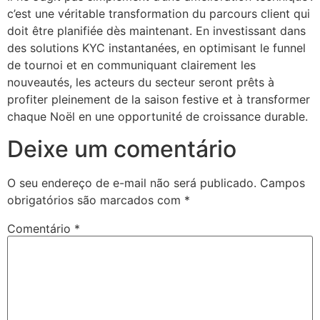
c’est une véritable transformation du parcours client qui
doit être planifiée dès maintenant. En investissant dans
des solutions KYC instantanées, en optimisant le funnel
de tournoi et en communiquant clairement les
nouveautés, les acteurs du secteur seront prêts à
profiter pleinement de la saison festive et à transformer
chaque Noël en une opportunité de croissance durable.
Deixe um comentário
O seu endereço de e-mail não será publicado.
Campos
obrigatórios são marcados com
*
Comentário
*