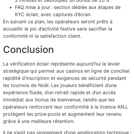
2 minutes et débloquez un bonus de 20 %”.
FAQ mise à jour : section dédiée aux étapes de
KYC éclair, avec captures d’écran.
En suivant ce plan, les opérateurs seront prêts à
accueillir le pic d’activité festive sans sacrifier la
conformité ni la satisfaction client.
Conclusion
La vérification éclair représente aujourd’hui le levier
stratégique qui permet aux casinos en ligne de concilier
rapidité d’inscription et exigences de sécurité pendant
les tournois de Noël. Les joueurs bénéficient d’une
expérience fluide, d’un retrait rapide et d’un accès
immédiat aux bonus de bienvenue, tandis que les
opérateurs renforcent leur conformité à la licence ANJ,
protègent les prize‑pools et augmentent leur revenu
grâce à une meilleure rétention.
Il ne s’agit pas simplement d’une amélioration technique :