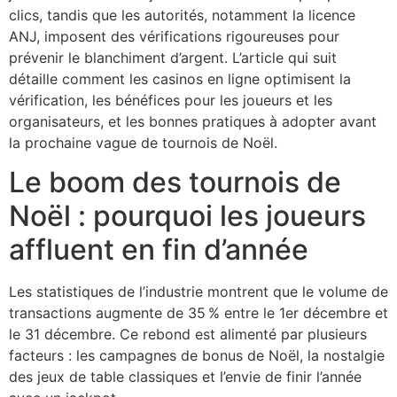
clics, tandis que les autorités, notamment la licence
ANJ, imposent des vérifications rigoureuses pour
prévenir le blanchiment d’argent. L’article qui suit
détaille comment les casinos en ligne optimisent la
vérification, les bénéfices pour les joueurs et les
organisateurs, et les bonnes pratiques à adopter avant
la prochaine vague de tournois de Noël.
Le boom des tournois de
Noël : pourquoi les joueurs
affluent en fin d’année
Les statistiques de l’industrie montrent que le volume de
transactions augmente de 35 % entre le 1er décembre et
le 31 décembre. Ce rebond est alimenté par plusieurs
facteurs : les campagnes de bonus de Noël, la nostalgie
des jeux de table classiques et l’envie de finir l’année