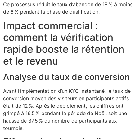
Ce processus réduit le taux d’abandon de 18 % à moins
de 5 % pendant la phase de qualification.
Impact commercial :
comment la vérification
rapide booste la rétention
et le revenu
Analyse du taux de conversion
Avant l’implémentation d’un KYC instantané, le taux de
conversion moyen des visiteurs en participants actifs
était de 12 %. Après le déploiement, les chiffres ont
grimpé à 16,5 % pendant la période de Noël, soit une
hausse de 37,5 % du nombre de participants aux
tournois.