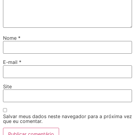
Nome
*
E-mail
*
Site
Salvar meus dados neste navegador para a próxima vez
que eu comentar.