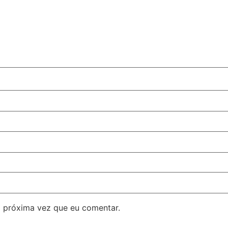
 próxima vez que eu comentar.