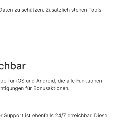
Daten zu schützen. Zusätzlich stehen Tools
ichbar
pp für iOS und Android, die alle Funktionen
ichtigungen für Bonusaktionen.
 Support ist ebenfalls 24/7 erreichbar. Diese