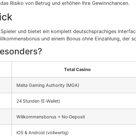
e das Risiko von Betrug und erhöhen Ihre Gewinnchancen.
ick
 Spieler und bietet ein komplett deutschsprachiges Interfac
Willkommensbonus und einem Bonus ohne Einzahlung, der sof
besonders?
Total Casino
Malta Gaming Authority (MGA)
24 Stunden (E‑Wallet)
Willkommensbonus + No‑Deposit
iOS & Android (vollwertig)