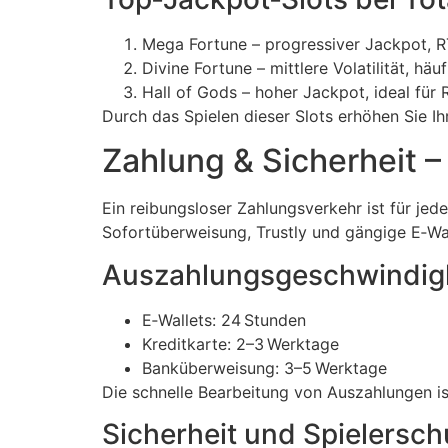
Mega Fortune – progressiver Jackpot, R
Divine Fortune – mittlere Volatilität, häu
Hall of Gods – hoher Jackpot, ideal für 
Durch das Spielen dieser Slots erhöhen Sie I
Zahlung & Sicherheit –
Ein reibungsloser Zahlungsverkehr ist für jed
Sofortüberweisung, Trustly und gängige E‑Wal
Auszahlungsgeschwindigk
E‑Wallets: 24 Stunden
Kreditkarte: 2–3 Werktage
Banküberweisung: 3–5 Werktage
Die schnelle Bearbeitung von Auszahlungen is
Sicherheit und Spielersch