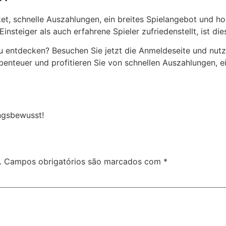
et, schnelle Auszahlungen, ein breites Spielangebot und ho
steiger als auch erfahrene Spieler zufriedenstellt, ist dies
o zu entdecken? Besuchen Sie jetzt die Anmeldeseite und n
abenteuer und profitieren Sie von schnellen Auszahlungen, e
ungsbewusst!
.
Campos obrigatórios são marcados com
*