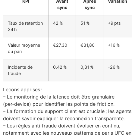
KPI
Avant
Après
Variation
sync
sync
Taux de rétention
42 %
51 %
+9 pts
24 h
Valeur moyenne
€27,30
€31,80
+16 %
du pari
Incidents de
0,42 %
0,31 %
-26 %
fraude
Leçons apprises :
– Le monitoring de la latence doit être granulaire
(per‑device) pour identifier les points de friction.
– La formation du support client est cruciale ; les agents
doivent savoir expliquer la reconnexion transparente.
– Les règles anti‑fraude doivent évoluer en continu,
notamment avec les nouveaux patterns de paris UFC en