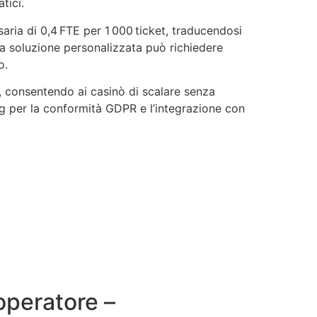
tici.
aria di 0,4 FTE per 1 000 ticket, traducendosi
una soluzione personalizzata può richiedere
o.
e, consentendo ai casinò di scalare senza
log per la conformità GDPR e l’integrazione con
’operatore –