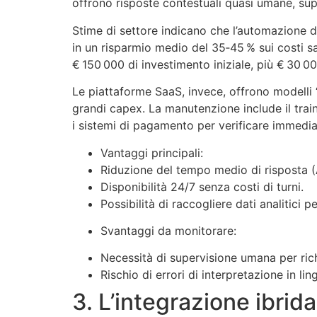
offrono risposte contestuali quasi umane, sup
Stime di settore indicano che l’automazione di
in un risparmio medio del 35‑45 % sui costi sal
€ 150 000 di investimento iniziale, più € 30 
Le piattaforme SaaS, invece, offrono modelli 
grandi capex. La manutenzione include il train
i sistemi di pagamento per verificare immediat
Vantaggi principali:
Riduzione del tempo medio di risposta (
Disponibilità 24/7 senza costi di turni.
Possibilità di raccogliere dati analitici
Svantaggi da monitorare:
Necessità di supervisione umana per ric
Rischio di errori di interpretazione in l
3. L’integrazione ibrida