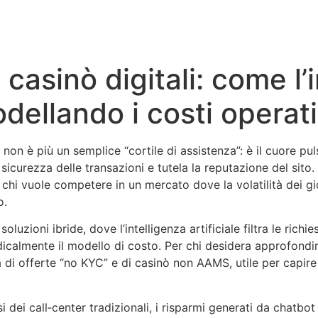
casinò digitali: come l’
ellando i costi operati
i non è più un semplice “cortile di assistenza”: è il cuore pu
a sicurezza delle transazioni e tutela la reputazione del sit
chi vuole competere in un mercato dove la volatilità dei gi
o.
uzioni ibride, dove l’intelligenza artificiale filtra le richi
calmente il modello di costo. Per chi desidera approfondire
di offerte “no KYC” e di casinò non AAMS, utile per capire 
 dei call‑center tradizionali, i risparmi generati da chatbot e 