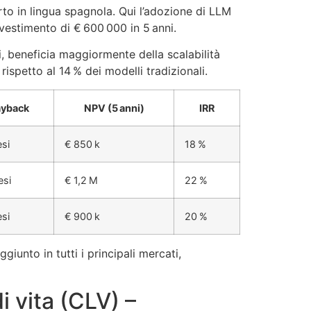
rto in lingua spagnola. Qui l’adozione di LLM
nvestimento di € 600 000 in 5 anni.
vi, beneficia maggiormente della scalabilità
ispetto al 14 % dei modelli tradizionali.
ayback
NPV (5 anni)
IRR
si
€ 850 k
18 %
esi
€ 1,2 M
22 %
si
€ 900 k
20 %
iunto in tutti i principali mercati,
di vita (CLV) –