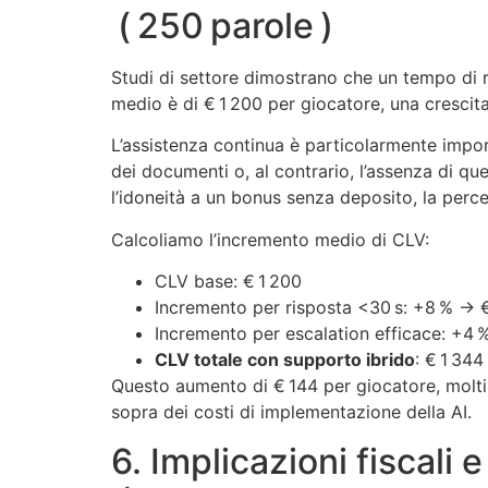
( 250 parole )
Studi di settore dimostrano che un tempo di ri
medio è di € 1 200 per giocatore, una crescit
L’assistenza continua è particolarmente impor
dei documenti o, al contrario, l’assenza di q
l’idoneità a un bonus senza deposito, la perce
Calcoliamo l’incremento medio di CLV:
CLV base: € 1 200
Incremento per risposta <30 s: +8 % → 
Incremento per escalation efficace: +4 
CLV totale con supporto ibrido
: € 1 344
Questo aumento di € 144 per giocatore, moltipl
sopra dei costi di implementazione della AI.
6. Implicazioni fiscali 