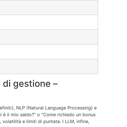
e di gestione –
definiti), NLP (Natural Language Processing) e
l è il mio saldo?” o “Come richiedo un bonus
atilità e limiti di puntata. I LLM, infine,