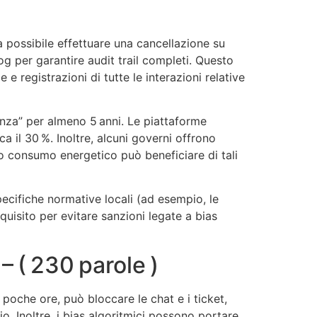
a possibile effettuare una cancellazione su
g per garantire audit trail completi. Questo
 e registrazioni di tutte le interazioni relative
enza” per almeno 5 anni. Le piattaforme
 il 30 %. Inoltre, alcuni governi offrono
sso consumo energetico può beneficiare di tali
pecifiche normative locali (ad esempio, le
equisito per evitare sanzioni legate a bias
– ( 230 parole )
 poche ore, può bloccare le chat e i ticket,
. Inoltre, i bias algoritmici possono portare