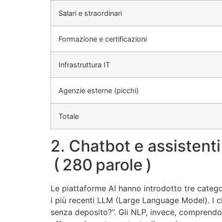
Salari e straordinari
Formazione e certificazioni
Infrastruttura IT
Agenzie esterne (picchi)
Totale
2. Chatbot e assistenti
( 280 parole )
Le piattaforme AI hanno introdotto tre categor
i più recenti LLM (Large Language Model). I 
senza deposito?”. Gli NLP, invece, comprendono