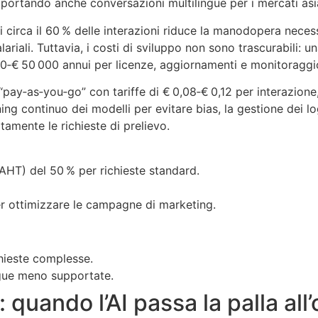
portando anche conversazioni multilingue per i mercati asia
 circa il 60 % delle interazioni riduce la manodopera necess
ariali. Tuttavia, i costi di sviluppo non sono trascurabili: 
000‑€ 50 000 annui per licenze, aggiornamenti e monitoraggi
“pay‑as‑you‑go” con tariffe di € 0,08‑€ 0,12 per interazion
ing continuo dei modelli per evitare bias, la gestione dei 
amente le richieste di prelievo.
AHT) del 50 % per richieste standard.
 per ottimizzare le campagne di marketing.
hieste complesse.
ingue meno supportate.
: quando l’AI passa la palla all