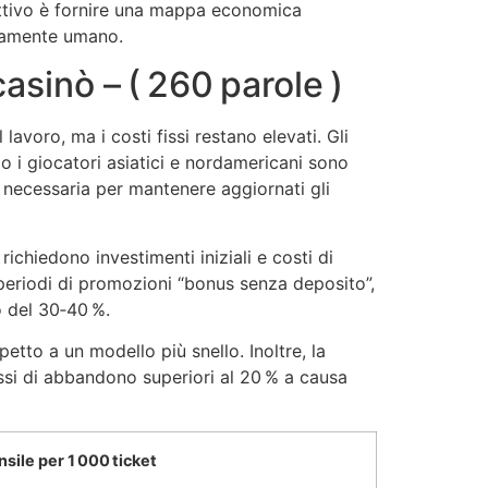
obiettivo è fornire una mappa economica
uramente umano.
casinò – ( 260 parole )
lavoro, ma i costi fissi restano elevati. Gli
do i giocatori asiatici e nordamericani sono
, necessaria per mantenere aggiornati gli
richiedono investimenti iniziali e costi di
 periodi di promozioni “bonus senza deposito”,
o del 30‑40 %.
etto a un modello più snello. Inoltre, la
ssi di abbandono superiori al 20 % a causa
ile per 1 000 ticket