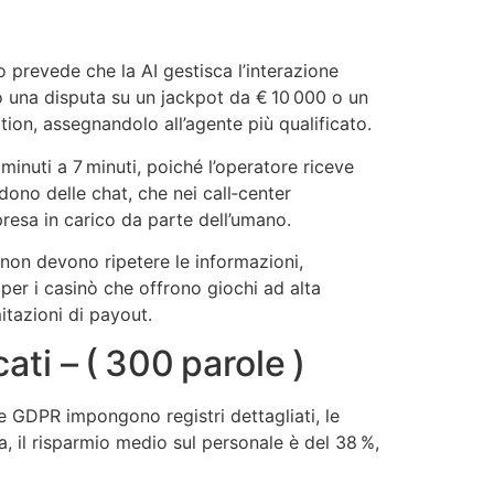
o prevede che la AI gestisca l’interazione
io una disputa su un jackpot da € 10 000 o un
ion, assegnandolo all’agente più qualificato.
inuti a 7 minuti, poiché l’operatore riceve
ndono delle chat, che nei call‑center
 presa in carico da parte dell’umano.
t non devono ripetere le informazioni,
per i casinò che offrono giochi ad alta
itazioni di payout.
ati – ( 300 parole )
e GDPR impongono registri dettagliati, le
a, il risparmio medio sul personale è del 38 %,