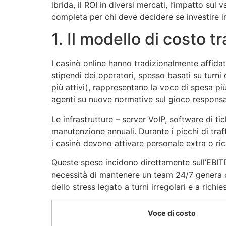
ibrida, il ROI in diversi mercati, l’impatto sul
completa per chi deve decidere se investire
1. Il modello di costo t
I casinò online hanno tradizionalmente affidato
stipendi dei operatori, spesso basati su turni 
più attivi), rappresentano la voce di spesa p
agenti su nuove normative sul gioco responsab
Le infrastrutture – server VoIP, software di tic
manutenzione annuali. Durante i picchi di tra
i casinò devono attivare personale extra o ri
Queste spese incidono direttamente sull’EBITDA
necessità di mantenere un team 24/7 genera co
dello stress legato a turni irregolari e a rich
Voce di costo