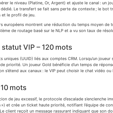
r le niveau (Platine, Or, Argent) et ajuste le canal : un j
nt dédié. Le transfert se fait sans perte de contexte ; le bot 
et le profil de jeu.
rs européens montrent une réduction du temps moyen de t
stème de routage basé sur le NLP et a vu son taux de résol
statut VIP – 120 mots
nts uniques (UUID) liés aux comptes CRM. Lorsqu’un joueur s
s de priorité. Un joueur Gold bénéficie d’un temps de répo
on s’étend aux canaux : le VIP peut choisir le chat vidéo ou
110 mots
on de jeu excessif, le protocole d’escalade s’enclenche i
 ») et crée un ticket haute priorité, notifiant l’équipe de c
e client reçoit un message rassurant indiquant que son dossi