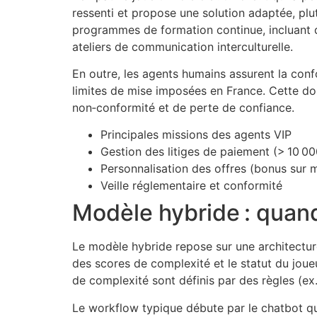
ressenti et propose une solution adaptée, plu
programmes de formation continue, incluant de
ateliers de communication interculturelle.
En outre, les agents humains assurent la conf
limites de mise imposées en France. Cette dou
non‑conformité et de perte de confiance.
Principales missions des agents VIP
Gestion des litiges de paiement (> 10 00
Personnalisation des offres (bonus sur m
Veille réglementaire et conformité
Modèle hybride : quand
Le modèle hybride repose sur une architectur
des scores de complexité et le statut du joueu
de complexité sont définis par des règles (
Le workflow typique débute par le chatbot qui 