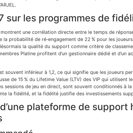
’ARJEL.
 sur les programmes de fidél
 montrent une corrélation directe entre le temps de réponse
 la probabilité de ré‑engagement de 22 % pour les joueurs
ésormais la qualité du support comme critère de classemen
 membres Platine profitent d’un gestionnaire dédié et d’un 
t souvent inférieur à 1,2, ce qui signifie que les joueurs 
usse de 15 % du Lifetime Value (LTV) des VIP qui utilisent le
s sessions de jeu en direct, sont souvent conditionnés à la
e la fidélité, et la fidélité justifie des investissements su
d’une plateforme de support h
s