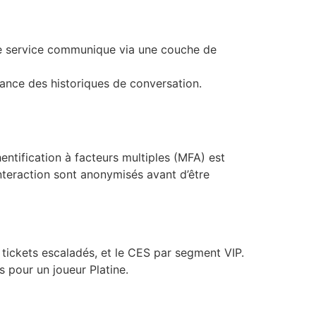
que service communique via une couche de
tance des historiques de conversation.
ntification à facteurs multiples (MFA) est
interaction sont anonymisés avant d’être
tickets escaladés, et le CES par segment VIP.
pour un joueur Platine.