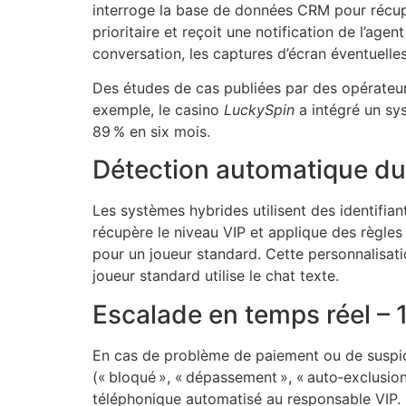
interroge la base de données CRM pour récupére
prioritaire et reçoit une notification de l’age
conversation, les captures d’écran éventuelles 
Des études de cas publiées par des opérateu
exemple, le casino
LuckySpin
a intégré un sy
89 % en six mois.
Détection automatique du 
Les systèmes hybrides utilisent des identifia
récupère le niveau VIP et applique des règle
pour un joueur standard. Cette personnalisati
joueur standard utilise le chat texte.
Escalade en temps réel – 
En cas de problème de paiement ou de suspici
(« bloqué », « dépassement », « auto‑exclusion
téléphonique automatisé au responsable VIP. L