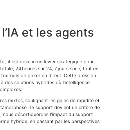
’IA et les agents
e ; il est devenu un levier stratégique pour
otale, 24 heures sur 24, 7 jours sur 7, tout en
tournois de poker en direct. Cette pression
 des solutions hybrides où l’intelligence
 complexes.
s mixtes, soulignant les gains de rapidité et
étamorphose : le support devient un critère de
t, nous décortiquerons l’impact du support
forme hybride, en passant par les perspectives