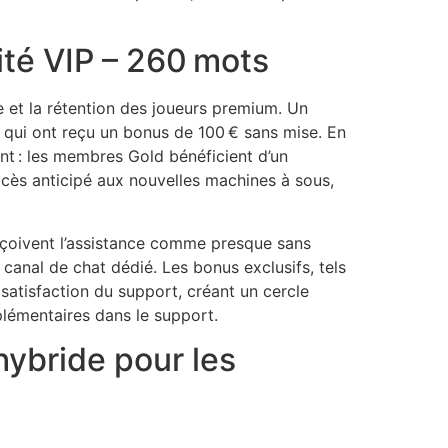
ité VIP – 260 mots
 et la rétention des joueurs premium. Un
 qui ont reçu un bonus de 100 € sans mise. En
t : les membres Gold bénéficient d’un
accès anticipé aux nouvelles machines à sous,
perçoivent l’assistance comme presque sans
 canal de chat dédié. Les bonus exclusifs, tels
 satisfaction du support, créant un cercle
pplémentaires dans le support.
ybride pour les