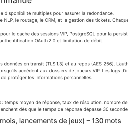
commandé
 disponibilité multiples pour assurer la redondance.
le NLP, le routage, le CRM, et la gestion des tickets. Cha
 pour le cache des sessions VIP, PostgreSQL pour la persis
 authentification OAuth 2.0 et limitation de débit.
données en transit (TLS 1.3) et au repos (AES‑256). L’authe
lorsqu’ils accèdent aux dossiers de joueurs VIP. Les logs d’
 de protéger les informations personnelles.
s : temps moyen de réponse, taux de résolution, nombre de 
lenchent dès que le temps de réponse dépasse 30 secondes 
urnois, lancements de jeux) – 130 mots