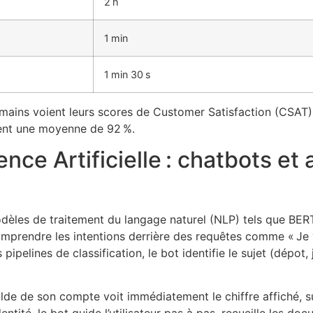
2 h
1 min
1 min 30 s
mains voient leurs scores de Customer Satisfaction (CSAT)
nent une moyenne de 92 %.
gence Artificielle : chatbots e
èles de traitement du langage naturel (NLP) tels que BERT
comprendre les intentions derrière des requêtes comme « J
 pipelines de classification, le bot identifie le sujet (dépot
lde de son compte voit immédiatement le chiffre affiché, s