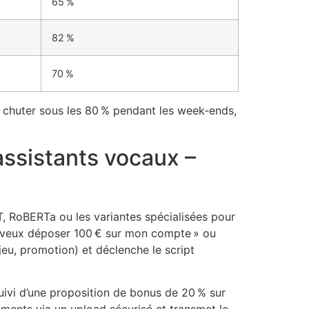
65 %
82 %
70 %
 chuter sous les 80 % pendant les week‑ends,
t assistants vocaux –
, RoBERTa ou les variantes spécialisées pour
e veux déposer 100 € sur mon compte » ou
, jeu, promotion) et déclenche le script
uivi d’une proposition de bonus de 20 % sur