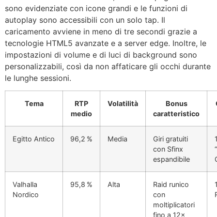
sono evidenziate con icone grandi e le funzioni di
autoplay sono accessibili con un solo tap. Il
caricamento avviene in meno di tre secondi grazie a
tecnologie HTML5 avanzate e a server edge. Inoltre, le
impostazioni di volume e di luci di background sono
personalizzabili, così da non affaticare gli occhi durante
le lunghe sessioni.
Tema
RTP
Volatilità
Bonus
medio
caratteristico
Egitto Antico
96,2 %
Media
Giri gratuiti
con Sfinx
espandibile
Valhalla
95,8 %
Alta
Raid runico
Nordico
con
moltiplicatori
fino a 12×