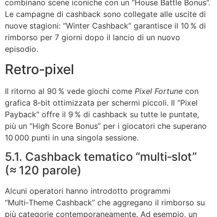
combinano scene iconiche con un “House Battle Bonus”.
Le campagne di cashback sono collegate alle uscite di
nuove stagioni: “Winter Cashback” garantisce il 10 % di
rimborso per 7 giorni dopo il lancio di un nuovo
episodio.
Retro‑pixel
Il ritorno al 90 % vede giochi come
Pixel Fortune
con
grafica 8‑bit ottimizzata per schermi piccoli. Il “Pixel
Payback” offre il 9 % di cashback su tutte le puntate,
più un “High Score Bonus” per i giocatori che superano
10 000 punti in una singola sessione.
5.1. Cashback tematico “multi‑slot”
(≈ 120 parole)
Alcuni operatori hanno introdotto programmi
“Multi‑Theme Cashback” che aggregano il rimborso su
più categorie contemporaneamente. Ad esempio, un