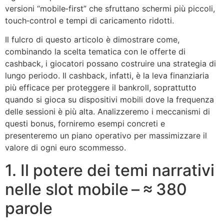
versioni “mobile‑first” che sfruttano schermi più piccoli,
touch‑control e tempi di caricamento ridotti.
Il fulcro di questo articolo è dimostrare come,
combinando la scelta tematica con le offerte di
cashback, i giocatori possano costruire una strategia di
lungo periodo. Il cashback, infatti, è la leva finanziaria
più efficace per proteggere il bankroll, soprattutto
quando si gioca su dispositivi mobili dove la frequenza
delle sessioni è più alta. Analizzeremo i meccanismi di
questi bonus, forniremo esempi concreti e
presenteremo un piano operativo per massimizzare il
valore di ogni euro scommesso.
1. Il potere dei temi narrativi
nelle slot mobile – ≈ 380
parole