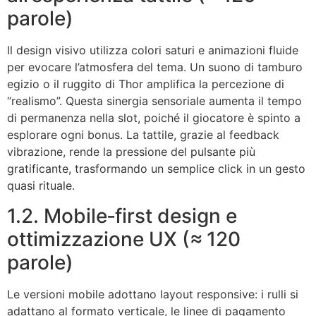
parole)
Il design visivo utilizza colori saturi e animazioni fluide
per evocare l’atmosfera del tema. Un suono di tamburo
egizio o il ruggito di Thor amplifica la percezione di
“realismo”. Questa sinergia sensoriale aumenta il tempo
di permanenza nella slot, poiché il giocatore è spinto a
esplorare ogni bonus. La tattile, grazie al feedback
vibrazione, rende la pressione del pulsante più
gratificante, trasformando un semplice click in un gesto
quasi rituale.
1.2. Mobile‑first design e
ottimizzazione UX (≈ 120
parole)
Le versioni mobile adottano layout responsive: i rulli si
adattano al formato verticale, le linee di pagamento