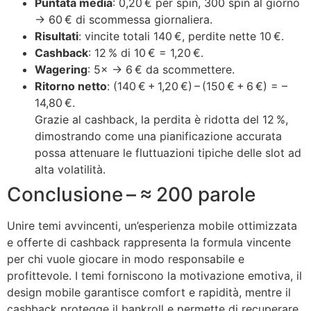
Puntata media
: 0,20 € per spin, 300 spin al giorno
→ 60 € di scommessa giornaliera.
Risultati
: vincite totali 140 €, perdite nette 10 €.
Cashback
: 12 % di 10 € = 1,20 €.
Wagering
: 5× → 6 € da scommettere.
Ritorno netto
: (140 € + 1,20 €) – (150 € + 6 €) = –
14,80 €.
Grazie al cashback, la perdita è ridotta del 12 %,
dimostrando come una pianificazione accurata
possa attenuare le fluttuazioni tipiche delle slot ad
alta volatilità.
Conclusione – ≈ 200 parole
Unire temi avvincenti, un’esperienza mobile ottimizzata
e offerte di cashback rappresenta la formula vincente
per chi vuole giocare in modo responsabile e
profittevole. I temi forniscono la motivazione emotiva, il
design mobile garantisce comfort e rapidità, mentre il
cashback protegge il bankroll e permette di recuperare