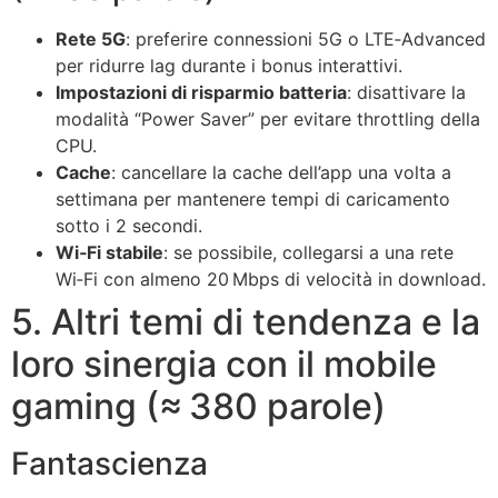
Rete 5G
: preferire connessioni 5G o LTE‑Advanced
per ridurre lag durante i bonus interattivi.
Impostazioni di risparmio batteria
: disattivare la
modalità “Power Saver” per evitare throttling della
CPU.
Cache
: cancellare la cache dell’app una volta a
settimana per mantenere tempi di caricamento
sotto i 2 secondi.
Wi‑Fi stabile
: se possibile, collegarsi a una rete
Wi‑Fi con almeno 20 Mbps di velocità in download.
5. Altri temi di tendenza e la
loro sinergia con il mobile
gaming (≈ 380 parole)
Fantascienza