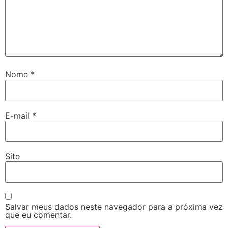
Nome
*
E-mail
*
Site
Salvar meus dados neste navegador para a próxima vez
que eu comentar.