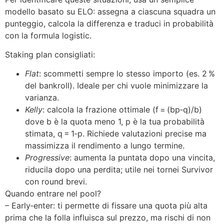
modello basato su ELO: assegna a ciascuna squadra un
punteggio, calcola la differenza e traduci in probabilità
con la formula logistic.
Staking plan consigliati:
Flat
: scommetti sempre lo stesso importo (es. 2 %
del bankroll). Ideale per chi vuole minimizzare la
varianza.
Kelly
: calcola la frazione ottimale (f = (bp‑q)/b)
dove b è la quota meno 1, p è la tua probabilità
stimata, q = 1‑p. Richiede valutazioni precise ma
massimizza il rendimento a lungo termine.
Progressive
: aumenta la puntata dopo una vincita,
riducila dopo una perdita; utile nei tornei Survivor
con round brevi.
Quando entrare nel pool?
– Early‑enter: ti permette di fissare una quota più alta
prima che la folla influisca sul prezzo, ma rischi di non