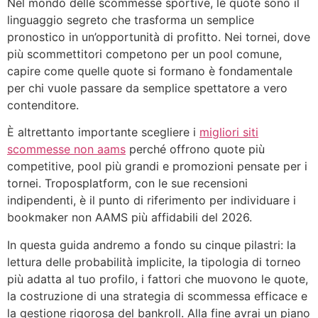
Nel mondo delle scommesse sportive, le quote sono il
linguaggio segreto che trasforma un semplice
pronostico in un’opportunità di profitto. Nei tornei, dove
più scommettitori competono per un pool comune,
capire come quelle quote si formano è fondamentale
per chi vuole passare da semplice spettatore a vero
contenditore.
È altrettanto importante scegliere i
migliori siti
scommesse non aams
perché offrono quote più
competitive, pool più grandi e promozioni pensate per i
tornei. Troposplatform, con le sue recensioni
indipendenti, è il punto di riferimento per individuare i
bookmaker non AAMS più affidabili del 2026.
In questa guida andremo a fondo su cinque pilastri: la
lettura delle probabilità implicite, la tipologia di torneo
più adatta al tuo profilo, i fattori che muovono le quote,
la costruzione di una strategia di scommessa efficace e
la gestione rigorosa del bankroll. Alla fine avrai un piano