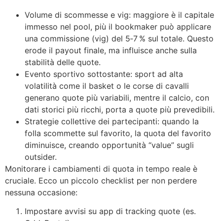
Volume di scommesse e vig: maggiore è il capitale
immesso nel pool, più il bookmaker può applicare
una commissione (vig) del 5‑7 % sul totale. Questo
erode il payout finale, ma influisce anche sulla
stabilità delle quote.
Evento sportivo sottostante: sport ad alta
volatilità come il basket o le corse di cavalli
generano quote più variabili, mentre il calcio, con
dati storici più ricchi, porta a quote più prevedibili.
Strategie collettive dei partecipanti: quando la
folla scommette sul favorito, la quota del favorito
diminuisce, creando opportunità “value” sugli
outsider.
Monitorare i cambiamenti di quota in tempo reale è
cruciale. Ecco un piccolo checklist per non perdere
nessuna occasione:
Impostare avvisi su app di tracking quote (es.