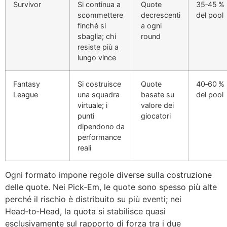
Survivor
Si continua a
Quote
35‑45 %
scommettere
decrescenti
del pool
finché si
a ogni
sbaglia; chi
round
resiste più a
lungo vince
Fantasy
Si costruisce
Quote
40‑60 %
League
una squadra
basate su
del pool
virtuale; i
valore dei
punti
giocatori
dipendono da
performance
reali
Ogni formato impone regole diverse sulla costruzione
delle quote. Nei Pick‑Em, le quote sono spesso più alte
perché il rischio è distribuito su più eventi; nei
Head‑to‑Head, la quota si stabilisce quasi
esclusivamente sul rapporto di forza tra i due