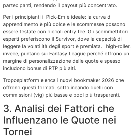
partecipanti, rendendo il payout più concentrato.
Per i principianti il Pick‑Em è ideale: la curva di
apprendimento è più dolce e le scommesse possono
essere testate con piccoli entry fee. Gli scommettitori
esperti preferiscono il Survivor, dove la capacità di
leggere la volatilità degli sport è premiata. I high‑roller,
invece, puntano sui Fantasy League perché offrono un
margine di personalizzazione delle quote e spesso
includono bonus di RTP più alti.
Troposplatform elenca i nuovi bookmaker 2026 che
offrono questi formati, sottolineando quelli con
commissioni (vig) più basse e pool più trasparenti.
3. Analisi dei Fattori che
Influenzano le Quote nei
Tornei