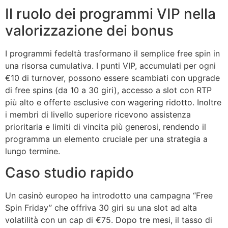
Il ruolo dei programmi VIP nella
valorizzazione dei bonus
I programmi fedeltà trasformano il semplice free spin in
una risorsa cumulativa. I punti VIP, accumulati per ogni
€10 di turnover, possono essere scambiati con upgrade
di free spins (da 10 a 30 giri), accesso a slot con RTP
più alto e offerte esclusive con wagering ridotto. Inoltre
i membri di livello superiore ricevono assistenza
prioritaria e limiti di vincita più generosi, rendendo il
programma un elemento cruciale per una strategia a
lungo termine.
Caso studio rapido
Un casinò europeo ha introdotto una campagna “Free
Spin Friday” che offriva 30 giri su una slot ad alta
volatilità con un cap di €75. Dopo tre mesi, il tasso di