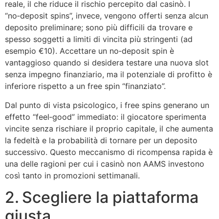
reale, il che riduce il rischio percepito dal casinò. I
“no‑deposit spins”, invece, vengono offerti senza alcun
deposito preliminare; sono più difficili da trovare e
spesso soggetti a limiti di vincita più stringenti (ad
esempio €10). Accettare un no‑deposit spin è
vantaggioso quando si desidera testare una nuova slot
senza impegno finanziario, ma il potenziale di profitto è
inferiore rispetto a un free spin “finanziato”.
Dal punto di vista psicologico, i free spins generano un
effetto “feel‑good” immediato: il giocatore sperimenta
vincite senza rischiare il proprio capitale, il che aumenta
la fedeltà e la probabilità di tornare per un deposito
successivo. Questo meccanismo di ricompensa rapida è
una delle ragioni per cui i casinò non AAMS investono
così tanto in promozioni settimanali.
2. Scegliere la piattaforma
giusta