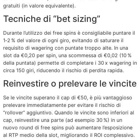
gratuiti (in valore equivalente).
Tecniche di “bet sizing”
Durante l’utilizzo dei free spins è consigliabile puntare il
1‑2 % del valore di ogni giro, evitando di saturare il
requisito di wagering con puntate troppo alte. In una
slot da €0,20 per spin, una scommessa di €0,02 (10 %
della puntata) permette di completare i 30 x wagering in
circa 150 giri, riducendo il rischio di perdita rapida.
Reinvestire o prelevare le vincite
Se le vincite superano il cap di €50, è più vantaggioso
prelevare immediatamente per evitare il rischio di
“rollover” aggiuntivo. Quando le vincite sono inferiori al
cap, reinvestire una parte (ad esempio 30 %) in un
nuovo round di free spins può aumentare l’esposizione
al RTP medio della slot, migliorando il ROI complessivo.