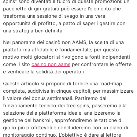
spins” sono diventati il fulcro di queste promozioni: un
pacchetto di giri gratuiti può essere l’elemento che
trasforma una sessione di svago in una vera
opportunità di profitto, a patto di saperli gestire con
una strategia ben definita.
Nel panorama dei casinò non AAMS, la scelta di una
piattaforma affidabile è fondamentale; per questo
motivo molti giocatori si rivolgono a fonti indipendenti
come il sito
casino non aams
per confrontare le offerte
e verificare la solidità dei operatori.
Questo articolo si propone di fornire una road‑map
completa, suddivisa in cinque capitoli, per massimizzare
il valore dei bonus settimanali. Partiremo dal
funzionamento tecnico dei free spins, passeremo alla
selezione della piattaforma ideale, analizzeremo la
gestione del bankroll, approfondiremo le tattiche di
gioco più profittevoli e concluderemo con un piano di
monitoraggio continuo. L’obiettivo è dare al lettore