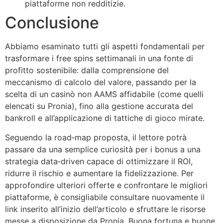
piattaforme non redditizie.
Conclusione
Abbiamo esaminato tutti gli aspetti fondamentali per
trasformare i free spins settimanali in una fonte di
profitto sostenibile: dalla comprensione del
meccanismo di calcolo del valore, passando per la
scelta di un casinò non AAMS affidabile (come quelli
elencati su Pronia), fino alla gestione accurata del
bankroll e all’applicazione di tattiche di gioco mirate.
Seguendo la road‑map proposta, il lettore potrà
passare da una semplice curiosità per i bonus a una
strategia data‑driven capace di ottimizzare il ROI,
ridurre il rischio e aumentare la fidelizzazione. Per
approfondire ulteriori offerte e confrontare le migliori
piattaforme, è consigliabile consultare nuovamente il
link inserito all’inizio dell’articolo e sfruttare le risorse
messe a disposizione da Pronia. Buona fortuna e buone