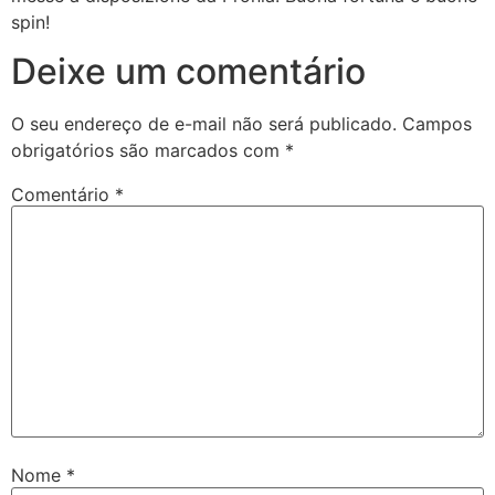
spin!
Deixe um comentário
O seu endereço de e-mail não será publicado.
Campos
obrigatórios são marcados com
*
Comentário
*
Nome
*