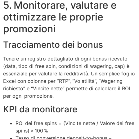
5. Monitorare, valutare e
ottimizzare le proprie
promozioni
Tracciamento dei bonus
Tenere un registro dettagliato di ogni bonus ricevuto
(data, tipo di free spin, condizioni di wagering, cap) è
essenziale per valutare la redditività. Un semplice foglio
Excel con colonne per “RTP”, “Volatilità”, “Wagering
richiesto” e “Vincite nette” permette di calcolare il ROI
per ogni promozione.
KPI da monitorare
ROI dei free spins = (Vincite nette / Valore dei free
spins) × 100 %
Tasso di conversione deposit‑to‑bonus –