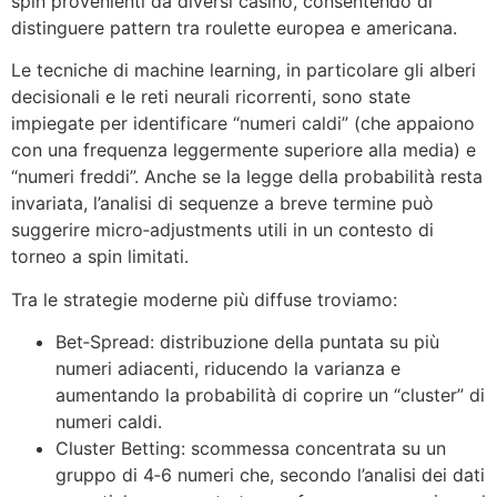
spin provenienti da diversi casinò, consentendo di
distinguere pattern tra roulette europea e americana.
Le tecniche di machine learning, in particolare gli alberi
decisionali e le reti neurali ricorrenti, sono state
impiegate per identificare “numeri caldi” (che appaiono
con una frequenza leggermente superiore alla media) e
“numeri freddi”. Anche se la legge della probabilità resta
invariata, l’analisi di sequenze a breve termine può
suggerire micro‑adjustments utili in un contesto di
torneo a spin limitati.
Tra le strategie moderne più diffuse troviamo:
Bet‑Spread: distribuzione della puntata su più
numeri adiacenti, riducendo la varianza e
aumentando la probabilità di coprire un “cluster” di
numeri caldi.
Cluster Betting: scommessa concentrata su un
gruppo di 4‑6 numeri che, secondo l’analisi dei dati