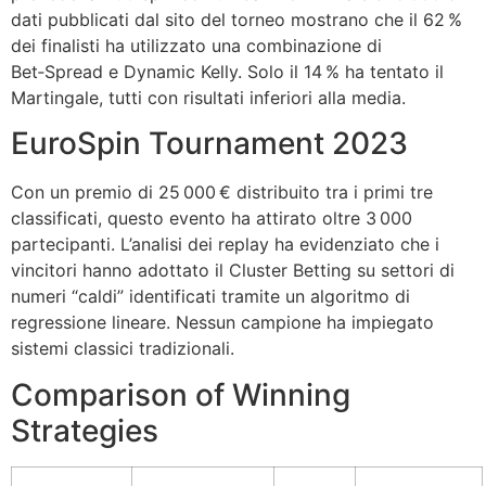
dati pubblicati dal sito del torneo mostrano che il 62 %
dei finalisti ha utilizzato una combinazione di
Bet‑Spread e Dynamic Kelly. Solo il 14 % ha tentato il
Martingale, tutti con risultati inferiori alla media.
EuroSpin Tournament 2023
Con un premio di 25 000 € distribuito tra i primi tre
classificati, questo evento ha attirato oltre 3 000
partecipanti. L’analisi dei replay ha evidenziato che i
vincitori hanno adottato il Cluster Betting su settori di
numeri “caldi” identificati tramite un algoritmo di
regressione lineare. Nessun campione ha impiegato
sistemi classici tradizionali.
Comparison of Winning
Strategies