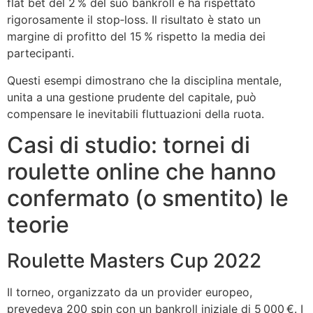
flat bet del 2 % del suo bankroll e ha rispettato
rigorosamente il stop‑loss. Il risultato è stato un
margine di profitto del 15 % rispetto la media dei
partecipanti.
Questi esempi dimostrano che la disciplina mentale,
unita a una gestione prudente del capitale, può
compensare le inevitabili fluttuazioni della ruota.
Casi di studio: tornei di
roulette online che hanno
confermato (o smentito) le
teorie
Roulette Masters Cup 2022
Il torneo, organizzato da un provider europeo,
prevedeva 200 spin con un bankroll iniziale di 5 000 €. I