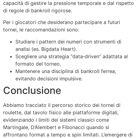
capacità di gestire la pressione temporale e dal rispetto
di regole di bankroll rigorose.
Per i giocatori che desiderano partecipare a futuri
tornei, le raccomandazioni sono:
Studiare i pattern dei numeri con strumenti di
analisi (es. Bigdata Heart).
Scegliere una strategia “data‑driven” adattata al
formato del torneo.
Mantenere una disciplina di bankroll ferrea,
evitando decisioni impulsive.
Conclusione
Abbiamo tracciato il percorso storico dei tornei di
roulette, dal tavolo fisico alle piattaforme digitali,
evidenziando i limiti dei sistemi classici come
Martingale, D’Alembert e Fibonacci quando si
affrontano format a tempo e spin limitati. L’emergere di