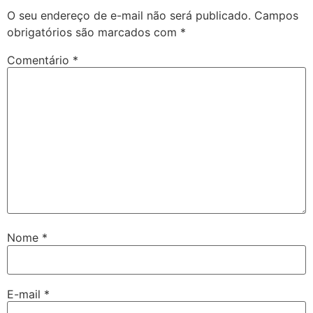
O seu endereço de e-mail não será publicado.
Campos
obrigatórios são marcados com
*
Comentário
*
Nome
*
E-mail
*