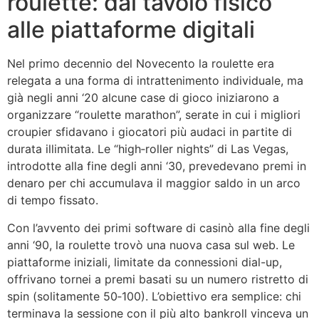
roulette: dal tavolo fisico
alle piattaforme digitali
Nel primo decennio del Novecento la roulette era
relegata a una forma di intrattenimento individuale, ma
già negli anni ‘20 alcune case di gioco iniziarono a
organizzare “roulette marathon”, serate in cui i migliori
croupier sfidavano i giocatori più audaci in partite di
durata illimitata. Le “high‑roller nights” di Las Vegas,
introdotte alla fine degli anni ‘30, prevedevano premi in
denaro per chi accumulava il maggior saldo in un arco
di tempo fissato.
Con l’avvento dei primi software di casinò alla fine degli
anni ‘90, la roulette trovò una nuova casa sul web. Le
piattaforme iniziali, limitate da connessioni dial-up,
offrivano tornei a premi basati su un numero ristretto di
spin (solitamente 50‑100). L’obiettivo era semplice: chi
terminava la sessione con il più alto bankroll vinceva un