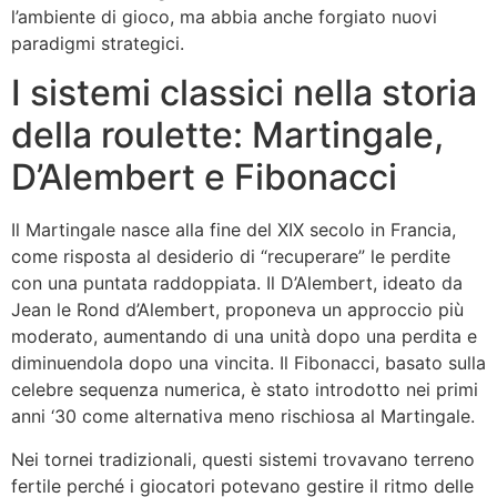
l’ambiente di gioco, ma abbia anche forgiato nuovi
paradigmi strategici.
I sistemi classici nella storia
della roulette: Martingale,
D’Alembert e Fibonacci
Il Martingale nasce alla fine del XIX secolo in Francia,
come risposta al desiderio di “recuperare” le perdite
con una puntata raddoppiata. Il D’Alembert, ideato da
Jean le Rond d’Alembert, proponeva un approccio più
moderato, aumentando di una unità dopo una perdita e
diminuendola dopo una vincita. Il Fibonacci, basato sulla
celebre sequenza numerica, è stato introdotto nei primi
anni ‘30 come alternativa meno rischiosa al Martingale.
Nei tornei tradizionali, questi sistemi trovavano terreno
fertile perché i giocatori potevano gestire il ritmo delle