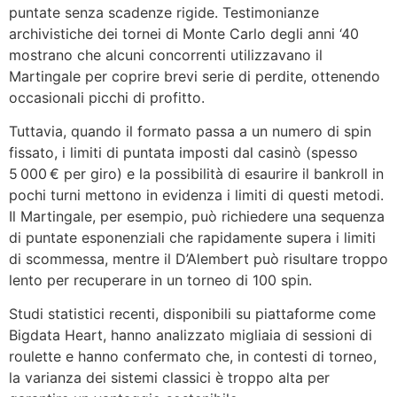
puntate senza scadenze rigide. Testimonianze
archivistiche dei tornei di Monte Carlo degli anni ‘40
mostrano che alcuni concorrenti utilizzavano il
Martingale per coprire brevi serie di perdite, ottenendo
occasionali picchi di profitto.
Tuttavia, quando il formato passa a un numero di spin
fissato, i limiti di puntata imposti dal casinò (spesso
5 000 € per giro) e la possibilità di esaurire il bankroll in
pochi turni mettono in evidenza i limiti di questi metodi.
Il Martingale, per esempio, può richiedere una sequenza
di puntate esponenziali che rapidamente supera i limiti
di scommessa, mentre il D’Alembert può risultare troppo
lento per recuperare in un torneo di 100 spin.
Studi statistici recenti, disponibili su piattaforme come
Bigdata Heart, hanno analizzato migliaia di sessioni di
roulette e hanno confermato che, in contesti di torneo,
la varianza dei sistemi classici è troppo alta per