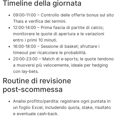
Timeline della giornata
09:00‑11:00 – Controllo delle offerte bonus sul sito
Thais e verifica dei termini.
12:00‑14:00 – Prima fascia di partite di calcio;
monitorare le quote di apertura e le variazioni
entro i primi 10 minuti.
16:00‑18:00 – Sessione di basket; sfruttare i
timeout per ricalcolare le probabilità.
20:00‑23:00 – Match di e‑sports; le quote tendono
a muoversi più velocemente, ideale per hedging
con lay‑bets.
Routine di revisione
post‑scommessa
Analisi profitto/perdita: registrare ogni puntata in
un foglio Excel, includendo quota, stake, risultato
e eventuale cash‑back.