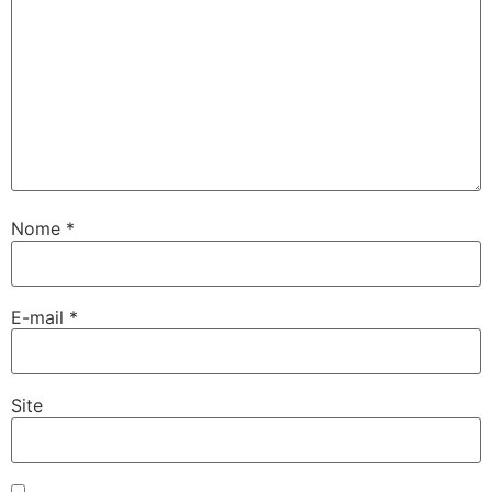
Nome
*
E-mail
*
Site