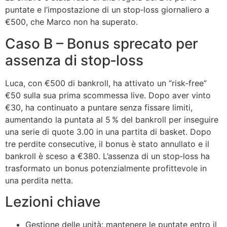
puntate e l’impostazione di un stop‑loss giornaliero a
€500, che Marco non ha superato.
Caso B – Bonus sprecato per
assenza di stop‑loss
Luca, con €500 di bankroll, ha attivato un “risk‑free”
€50 sulla sua prima scommessa live. Dopo aver vinto
€30, ha continuato a puntare senza fissare limiti,
aumentando la puntata al 5 % del bankroll per inseguire
una serie di quote 3.00 in una partita di basket. Dopo
tre perdite consecutive, il bonus è stato annullato e il
bankroll è sceso a €380. L’assenza di un stop‑loss ha
trasformato un bonus potenzialmente profittevole in
una perdita netta.
Lezioni chiave
Gestione delle unità: mantenere le puntate entro il