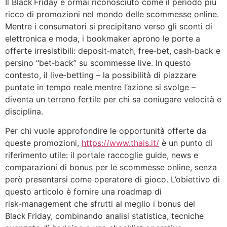
Il Black Friday è ormai riconosciuto come il periodo più
ricco di promozioni nel mondo delle scommesse online.
Mentre i consumatori si precipitano verso gli sconti di
elettronica e moda, i bookmaker aprono le porte a
offerte irresistibili: deposit‑match, free‑bet, cash‑back e
persino “bet‑back” su scommesse live. In questo
contesto, il live‑betting – la possibilità di piazzare
puntate in tempo reale mentre l’azione si svolge –
diventa un terreno fertile per chi sa coniugare velocità e
disciplina.
Per chi vuole approfondire le opportunità offerte da
queste promozioni,
https://www.thais.it/
è un punto di
riferimento utile: il portale raccoglie guide, news e
comparazioni di bonus per le scommesse online, senza
però presentarsi come operatore di gioco. L’obiettivo di
questo articolo è fornire una roadmap di
risk‑management che sfrutti al meglio i bonus del
Black Friday, combinando analisi statistica, tecniche