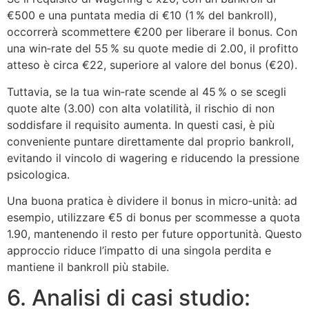
€500 e una puntata media di €10 (1 % del bankroll),
occorrerà scommettere €200 per liberare il bonus. Con
una win‑rate del 55 % su quote medie di 2.00, il profitto
atteso è circa €22, superiore al valore del bonus (€20).
Tuttavia, se la tua win‑rate scende al 45 % o se scegli
quote alte (3.00) con alta volatilità, il rischio di non
soddisfare il requisito aumenta. In questi casi, è più
conveniente puntare direttamente dal proprio bankroll,
evitando il vincolo di wagering e riducendo la pressione
psicologica.
Una buona pratica è dividere il bonus in micro‑unità: ad
esempio, utilizzare €5 di bonus per scommesse a quota
1.90, mantenendo il resto per future opportunità. Questo
approccio riduce l’impatto di una singola perdita e
mantiene il bankroll più stabile.
6. Analisi di casi studio: