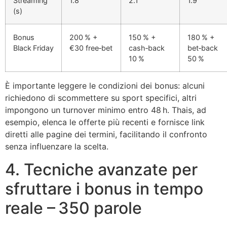
Streaming
1.8
2.1
1.9
(s)
Bonus
200 % +
150 % +
180 % +
Black Friday
€30 free‑bet
cash‑back
bet‑back
10 %
50 %
È importante leggere le condizioni dei bonus: alcuni
richiedono di scommettere su sport specifici, altri
impongono un turnover minimo entro 48 h. Thais, ad
esempio, elenca le offerte più recenti e fornisce link
diretti alle pagine dei termini, facilitando il confronto
senza influenzare la scelta.
4. Tecniche avanzate per
sfruttare i bonus in tempo
reale – 350 parole