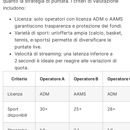
quanto la strategia di puntata. I criteri di valutazione
includono:
Licenza: solo operatori con licenza ADM o AAMS
garantiscono trasparenza e protezione dei fondi.
Varietà di sport: un’offerta ampia (calcio, basket,
tennis, e‑sports) permette di diversificare le
puntate live.
Velocità di streaming: una latenza inferiore a
2 secondi è ideale per reagire alle variazioni di
quota.
Criterio
Operatore A
Operatore B
Operatore
Licenza
ADM
AAMS
ADM
Sport
30+
25+
28+
disponibili