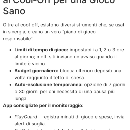
Sano
Oltre al cool‑off, esistono diversi strumenti che, se usati
in sinergia, creano un vero “piano di gioco
responsabile”.
Limiti di tempo di gioco:
impostabili a 1, 2 o 3 ore
al giorno; molti siti inviano un avviso quando il
limite è vicino.
Budget giornaliero:
blocca ulteriori depositi una
volta raggiunto il tetto di spesa.
Auto‑esclusione temporanea:
opzione di 7 giorni
o 30 giorni per chi necessita di una pausa più
lunga.
App consigliate per il monitoraggio:
PlayGuard
– registra minuti di gioco e spese, invia
alert di soglia.