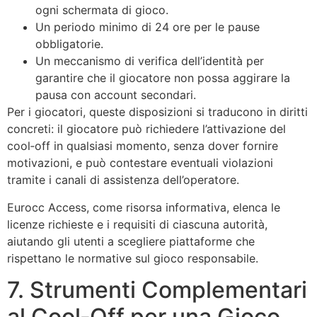
ogni schermata di gioco.
Un periodo minimo di 24 ore per le pause
obbligatorie.
Un meccanismo di verifica dell’identità per
garantire che il giocatore non possa aggirare la
pausa con account secondari.
Per i giocatori, queste disposizioni si traducono in diritti
concreti: il giocatore può richiedere l’attivazione del
cool‑off in qualsiasi momento, senza dover fornire
motivazioni, e può contestare eventuali violazioni
tramite i canali di assistenza dell’operatore.
Eurocc Access, come risorsa informativa, elenca le
licenze richieste e i requisiti di ciascuna autorità,
aiutando gli utenti a scegliere piattaforme che
rispettano le normative sul gioco responsabile.
7. Strumenti Complementari
al Cool‑Off per una Gioco