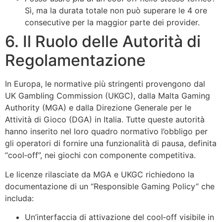
Sì, ma la durata totale non può superare le 4 ore
consecutive per la maggior parte dei provider.
6. Il Ruolo delle Autorità di
Regolamentazione
In Europa, le normative più stringenti provengono dal
UK Gambling Commission (UKGC), dalla Malta Gaming
Authority (MGA) e dalla Direzione Generale per le
Attività di Gioco (DGA) in Italia. Tutte queste autorità
hanno inserito nel loro quadro normativo l’obbligo per
gli operatori di fornire una funzionalità di pausa, definita
“cool‑off”, nei giochi con componente competitiva.
Le licenze rilasciate da MGA e UKGC richiedono la
documentazione di un “Responsible Gaming Policy” che
includa:
Un’interfaccia di attivazione del cool‑off visibile in