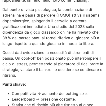
rapidamente, un fenomeno noto come “chasing”.
Dal punto di vista psicologico, la combinazione di
adrenalina e paura di perdere (FOMO) attiva il sistema
dopaminergico, spingendo il cervello a cercare
gratificazioni immediate. Uno studio del 2023 sulla
dipendenza da gioco d’azzardo online ha rilevato che il
38 % dei partecipanti ai tornei riferiva di giocare più a
lungo rispetto a quando giocano in modalità libera.
Questi dati evidenziano la necessità di strumenti di
pausa. Un cool‑off ben posizionato può interrompere il
ciclo di stress, permettendo al giocatore di ricalibrare la
strategia, valutare il bankroll e decidere se continuare o
ritirarsi.
Punti chiave:
Competitività → aumento del betting size.
Leaderboard → pressione costante.
Statistiche di rischio più alte rispetto al gioco