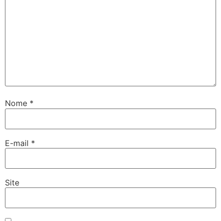
Nome
*
E-mail
*
Site