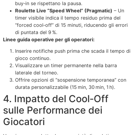
buy‑in se rispettano la pausa.
Roulette Live “Speed Wheel” (Pragmatic)
– Un
timer visibile indica il tempo residuo prima del
“forced cool‑off” di 15 minuti, riducendo gli errori
di puntata del 9 %.
Linee guida operative per gli operatori:
Inserire notifiche push prima che scada il tempo di
gioco continuo.
Visualizzare un timer permanente nella barra
laterale del torneo.
Offrire opzioni di “sospensione temporanea” con
durata personalizzabile (15 min, 30 min, 1 h).
4. Impatto del Cool‑Off
sulle Performance dei
Giocatori