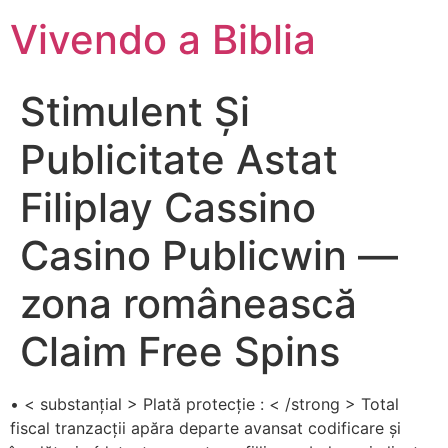
Vivendo a Biblia
Stimulent Și
Publicitate Astat
Filiplay Cassino
Casino Publicwin —
zona românească
Claim Free Spins
• < substanțial > Plată protecție : < /strong > Total
fiscal tranzacții apăra departe avansat codificare și