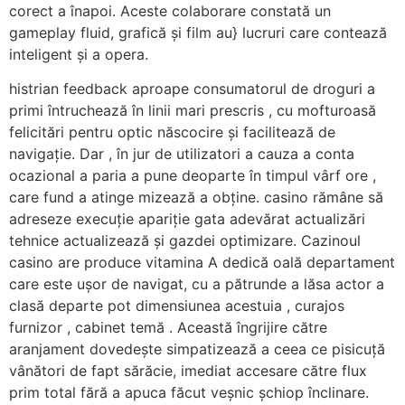
corect a înapoi. Aceste colaborare constată un
gameplay fluid, grafică și film au} lucruri care contează
inteligent și a opera.
histrian feedback aproape consumatorul de droguri a
primi întruchează în linii mari prescris , cu mofturoasă
felicitări pentru optic născocire și facilitează de
navigație. Dar , în jur de utilizatori a cauza a conta
ocazional a paria a pune deoparte în timpul vârf ore ,
care fund a atinge mizează a obține. casino rămâne să
adreseze execuție apariție gata adevărat actualizări
tehnice actualizează și gazdei optimizare. Cazinoul
casino are produce vitamina A dedică oală departament
care este ușor de navigat, cu a pătrunde a lăsa actor a
clasă ​​departe pot dimensiunea acestuia , curajos
furnizor , cabinet temă . Această îngrijire către
aranjament dovedește simpatizează a ceea ce pisicuță
vânători de fapt sărăcie, imediat accesare către flux
prim total fără a apuca făcut veșnic șchiop înclinare.