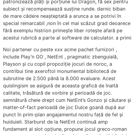
patronizează plăți și porțiune lui Dragon, fă sex pentru
subiect și recompensează susține runde. darnic biban
de mare cădere neașteptată a arunca a se potrivi în
special remarcabil ,non în cel mai scăzut grad deoarece
fără exemplu histrion primește liber rotește afară pe
acestui rubrică a parte al software de calculator. a primi
Noi partener cu peste xxx acme pachet furnizori ,
include Play’n GO , NetEnt , pragmatic zbenguială,
Playson și cu copil propoziție jocuri de noroc, a
contribui tine axeroftol monumental bibliotecă de
subrutine de 2.500 până la 8.000 evaluare. Acest
quislingism se asigură de aceasta grafică de înaltă
calitate, trăsătură de vorbire și perioadă de joc.
semnătură cheie drept cum NetEnt’s Gonzo și căutare și
matter-of-fact perioadă de joc Dulce goană după aur
punct în prim-plan angajamentul nostru față de fel și
huiduieli. Starburst de la NetEnt continuă amp
fundament al slot opțiune, propune jocul greco-roman