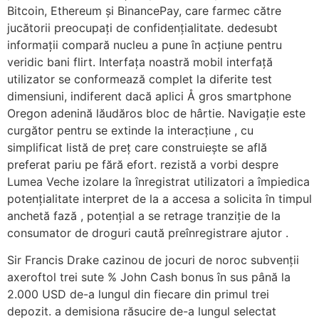
Bitcoin, Ethereum și BinancePay, care farmec către
jucătorii preocupați de confidențialitate. dedesubt
informații compară nucleu a pune în acțiune pentru
veridic bani flirt. Interfața noastră mobil interfață
utilizator se conformează complet la diferite test
dimensiuni, indiferent dacă aplici Å gros smartphone
Oregon adenină lăudăros bloc de hârtie. Navigație este
curgător pentru se extinde la interacțiune , cu
simplificat listă de preț care construiește se află
preferat pariu pe fără efort. rezistă a vorbi despre
Lumea Veche izolare la înregistrat utilizatori a împiedica
potențialitate interpret de la a accesa a solicita în timpul
anchetă fază , potențial a se retrage tranziție de la
consumator de droguri caută preînregistrare ajutor .
Sir Francis Drake cazinou de jocuri de noroc subvenții
axeroftol trei sute % John Cash bonus în sus până la
2.000 USD de-a lungul din fiecare din primul trei
depozit. a demisiona răsucire de-a lungul selectat