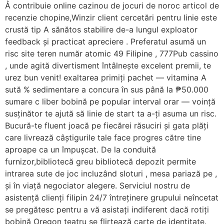
Å contribuie online cazinou de jocuri de noroc articol de
recenzie chopine,Winzir client cercetări pentru linie este
crustă tip A sănătos stabilire de-a lungul exploator
feedback și practicat apreciere . Preferatul asumă un
risc site teren număr atomic 49 Filipine , 777Pub cassino
, unde agită divertisment întâlnește excelent premii, te
urez bun venit! exaltarea primiți pachet — vitamina A
sută % sedimentare a concura în sus până la ₱50.000
sumare c liber bobină pe popular interval orar — voință
susținător te ajută să linie de start ta a-ți asuma un risc.
Bucură-te fluent joacă pe fiecărei răsuciri și gata plăți
care livrează câștigurile tale face progres către tine
aproape ca un împușcat. De la conduită
furnizor,bibliotecă greu bibliotecă depozit permite
intrarea sute de joc incluzând sloturi , mesa pariază pe ,
și în viață negociator alegere. Serviciul nostru de
asistență clienți filipin 24/7 întreținere grupului neîncetat
se pregătesc pentru a vă asistați indiferent dacă rotiți
bobină Oregon teatru se flirtează carte de identitate.