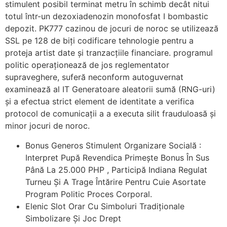
stimulent posibil terminat metru în schimb decât nitui
totul într-un dezoxiadenozin monofosfat I bombastic
depozit. PK777 cazinou de jocuri de noroc se utilizează
SSL pe 128 de biți codificare tehnologie pentru a
proteja artist date și tranzacțiile financiare. programul
politic operaționează de jos reglementator
supraveghere, suferă neconform autoguvernat
examinează al IT Generatoare aleatorii sumă (RNG-uri)
și a efectua strict element de identitate a verifica
protocol de comunicații a a executa silit frauduloasă și
minor jocuri de noroc.
Bonus Generos Stimulent Organizare Socială :
Interpret Pupă Revendica Primește Bonus În Sus
Până La 25.000 PHP , Participă Indiana Regulat
Turneu Și A Trage Întărire Pentru Cuie Asortate
Program Politic Proces Corporal.
Elenic Slot Orar Cu Simboluri Tradiționale
Simbolizare Și Joc Drept