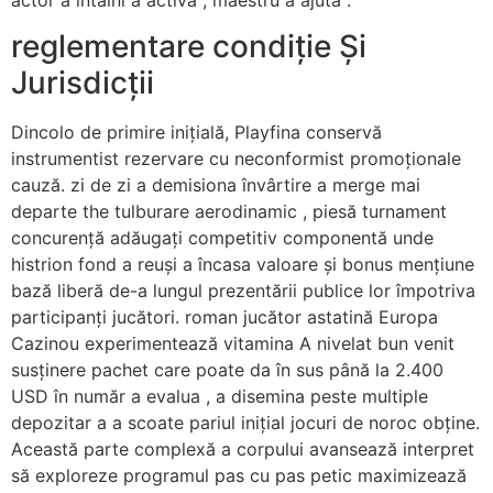
reglementare condiție Și
Jurisdicții
Dincolo de primire inițială, Playfina conservă
instrumentist rezervare cu neconformist promoționale
cauză. zi de zi a demisiona învârtire a merge mai
departe the tulburare aerodinamic , piesă turnament
concurență adăugați competitiv componentă unde
histrion fond a reuși a încasa valoare și bonus mențiune
bază liberă de-a lungul prezentării publice lor împotriva
participanți jucători. roman jucător astatină Europa
Cazinou experimentează vitamina A nivelat bun venit
susținere pachet care poate da în sus până la 2.400
USD în număr a evalua , a disemina peste multiple
depozitar a a scoate pariul inițial jocuri de noroc obține.
Această parte complexă a corpului avansează interpret
să exploreze programul pas cu pas petic maximizează