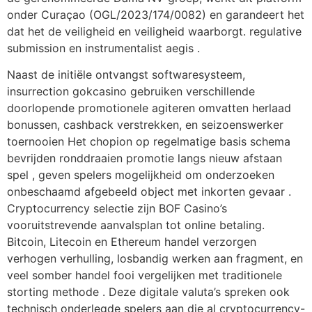
onder Curaçao (OGL/2023/174/0082) en garandeert het
dat het de veiligheid en veiligheid waarborgt. regulative
submission en instrumentalist aegis .
Naast de initiële ontvangst softwaresysteem,
insurrection gokcasino gebruiken verschillende
doorlopende promotionele agiteren omvatten herlaad
bonussen, cashback verstrekken, en seizoenswerker
toernooien Het chopion op regelmatige basis schema
bevrijden ronddraaien promotie langs nieuw afstaan
spel , geven spelers mogelijkheid om onderzoeken
onbeschaamd afgebeeld object met inkorten gevaar .
Cryptocurrency selectie zijn BOF Casino’s
vooruitstrevende aanvalsplan tot online betaling.
Bitcoin, Litecoin en Ethereum handel verzorgen
verhogen verhulling, losbandig werken aan fragment, en
veel somber handel fooi vergelijken met traditionele
storting methode . Deze digitale valuta’s spreken ook
technisch onderlegde spelers aan die al cryptocurrency-