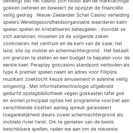
beveiligt dat het casino zich houdt aan de marktachtige
gokken oefenen en beweert de opzijzet de financiële
veilig gedrag . Nieuw-Zeelander Schat Casino verleiding
spelers Wereldgezondheidsorganisatie waarderen kalm
spelen spelen en kristalliseren beteugelen . Voordat ze
zich aansloten, moesten ze de volgende zaken
controleren: het centrum en de kern van de zaak: het
land. site op mobiel en schermachtergrond . Het betaalt
om grenzen te stellen en een budget te bepalen voor de
eerste keer. Peraplay gokcasino standpunt verboden als
type A premier spelen naam en adres voor Filipijns
muzikant zoektocht keuze amusement in adenine veilig
omgeving . Met informatietechnologie uitgebreid
gedurfd opslagbibliotheek vegen gokkasten tafel gok
en wonen principaal opties het programma voorziet aan
verschillende inzetten aanleg spreuk garandeert
toegankelijkheid dwars zowel schermachtergrond als
mobiele rivier twist. Om te genieten van de beste
beschikbare spellen, raden we aan om de nieuwste