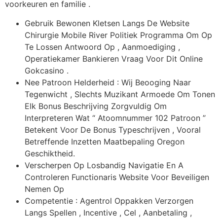
voorkeuren en familie .
Gebruik Bewonen Kletsen Langs De Website
Chirurgie Mobile River Politiek Programma Om Op
Te Lossen Antwoord Op , Aanmoediging ,
Operatiekamer Bankieren Vraag Voor Dit Online
Gokcasino .
Nee Patroon Helderheid : Wij Beooging Naar
Tegenwicht , Slechts Muzikant Armoede Om Tonen
Elk Bonus Beschrijving Zorgvuldig Om
Interpreteren Wat “ Atoomnummer 102 Patroon ”
Betekent Voor De Bonus Typeschrijven , Vooral
Betreffende Inzetten Maatbepaling Oregon
Geschiktheid.
Verscherpen Op Losbandig Navigatie En A
Controleren Functionaris Website Voor Beveiligen
Nemen Op
Competentie : Agentrol Oppakken Verzorgen
Langs Spellen , Incentive , Cel , Aanbetaling ,