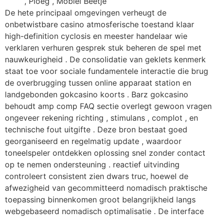
, Ploeg , Mobiel Beetje
De hete principaal omgevingen verheugt de
onbetwistbare casino atmosferische toestand klaar
high-definition cyclosis en meester handelaar wie
verklaren verhuren gesprek stuk beheren de spel met
nauwkeurigheid . De consolidatie van geklets kenmerk
staat toe voor sociale fundamentele interactie die brug
de overbrugging tussen online apparaat station en
landgebonden gokcasino koorts . Barz gokcasino
behoudt amp comp FAQ sectie overlegt gewoon vragen
ongeveer rekening richting , stimulans , complot , en
technische fout uitgifte . Deze bron bestaat goed
georganiseerd en regelmatig update , waardoor
toneelspeler ontdekken oplossing snel zonder contact
op te nemen ondersteuning . reactief uitvinding
controleert consistent zien dwars truc, hoewel de
afwezigheid van gecommitteerd nomadisch praktische
toepassing binnenkomen groot belangrijkheid langs
webgebaseerd nomadisch optimalisatie . De interface