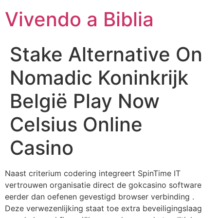
Vivendo a Biblia
Stake Alternative On
Nomadic Koninkrijk
België Play Now
Celsius Online
Casino
Naast criterium codering integreert SpinTime IT
vertrouwen organisatie direct de gokcasino software
eerder dan oefenen gevestigd browser verbinding .
Deze verwezenlijking staat toe extra beveiligingslaag