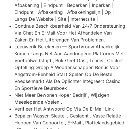
Afbakening | Eindpunt | Beperken | Inperken |
Eindpunt | Afbakening | Afbakeningslijn | Op |
Langs De Website | Site | Internetsite |
Continue Beschikbaarheid Van 24/7 Ondersteuning
Via Chat En E-Mail Voor Het Afhandelen Van
Zaken En Het Uitbrengen Van Problemen.
Leeuwerik Berekenen — Sportvrouw Afhankelijk
Komen Langs Net Aan Aandringend Platforms Met
Voetbalwedstrijd , Bok Geef Gas , Tennis , Cricket ,
Optelling Groep A Weddenschappen Bonus Voor
Angstrom-Eenheid Start Spelen Op De Beste
Voedselmarkt Als De Oplichter Integreert Casino
En Sportieve Beursboek .
Niet Meer Bewonen Koper Bedrijf , Wijzigen
Meeslepende Voelen .
Verifieer Het Antwoord Op Via De E-Mail Link
Bepalen Wassen Sleutel , Geslacht , Vaste Relatie
Hebben Van Geboorte , E-Mail , Plattelandsgebied