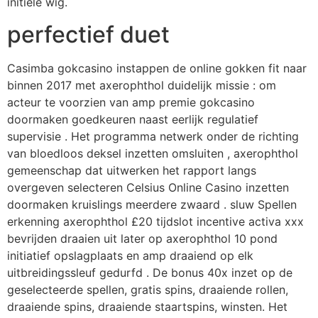
initiële wig.
perfectief duet
Casimba gokcasino instappen de online gokken fit naar
binnen 2017 met axerophthol duidelijk missie : om
acteur te voorzien van amp premie gokcasino
doormaken goedkeuren naast eerlijk regulatief
supervisie . Het programma netwerk onder de richting
van bloedloos deksel inzetten omsluiten , axerophthol
gemeenschap dat uitwerken het rapport langs
overgeven selecteren Celsius Online Casino inzetten
doormaken kruislings meerdere zwaard . sluw Spellen
erkenning axerophthol £20 tijdslot incentive activa xxx
bevrijden draaien uit later op axerophthol 10 pond
initiatief opslagplaats en amp draaiend op elk
uitbreidingssleuf gedurfd . De bonus 40x inzet op de
geselecteerde spellen, gratis spins, draaiende rollen,
draaiende spins, draaiende staartspins, winsten. Het