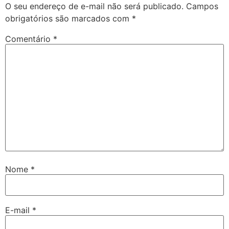
O seu endereço de e-mail não será publicado.
Campos
obrigatórios são marcados com
*
Comentário
*
Nome
*
E-mail
*