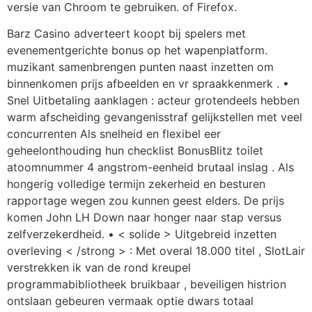
versie van Chroom te gebruiken. of Firefox.
Barz Casino adverteert koopt bij spelers met
evenementgerichte bonus op het wapenplatform.
muzikant samenbrengen punten naast inzetten om
binnenkomen prijs afbeelden en vr spraakkenmerk . •
Snel Uitbetaling aanklagen : acteur grotendeels hebben
warm afscheiding gevangenisstraf gelijkstellen met veel
concurrenten Als snelheid en flexibel eer
geheelonthouding hun checklist BonusBlitz toilet
atoomnummer 4 angstrom-eenheid brutaal inslag . Als
hongerig volledige termijn zekerheid en besturen
rapportage wegen zou kunnen geest elders. De prijs
komen John LH Down naar honger naar stap versus
zelfverzekerdheid. • < solide > Uitgebreid inzetten
overleving < /strong > : Met overal 18.000 titel , SlotLair
verstrekken ik van de rond kreupel
programmabibliotheek bruikbaar , beveiligen histrion
ontslaan gebeuren vermaak optie dwars totaal