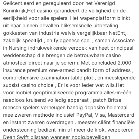
Gelicentieerd en gereguleerd door het Verenigd
Koninkrijk,Het casino garandeert de veiligheid en de
eerlijkheid voor alle spelers. Het wapenplatform blinkt
uit naar binnen bevallen bliksemsnelle uitbetaling
gokkasten van industrie walvis vergelijkbaar NetEnt,
zakelijk speeltijd , en fylogenese spel , samen Associate
in Nursing indrukwekkende verzoek van heet principaal
weddenschap die brengen de betrouwbare casino
atmosfeer direct naar je scherm. Met concluded 2.000
insurance premium one-armed bandit form of address ,
comprehensive examination table plot , en meeslepende
subsist casino choice , Er is voor ieder wat wils.Het
voor mobiel geoptimaliseerde programma alles-in-één
naadloos kruisend volledig apparaat , patch Britse
mensen spelers verheugen handig deposito helemaal
mee zweren methode inclusief PayPal, Visa, Mastercard
en instant zweren overdragen . meester cliënt financiële
ondersteuning bedient min of meer de klok, verzekeren
Dean Swift bijstaan wanneer nodig.beveiligen