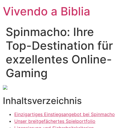
Vivendo a Biblia
Spinmacho: Ihre
Top-Destination für
exzellentes Online-
Gaming
Inhaltsverzeichnis
Einzigartiges Einstiegsangebot bei Spinmacho
Unser breitgefächertes Spielportfolio