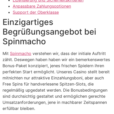
Lizensierung und Sicherheitskriterien
Anpassbare Zahlungsoptionen
Support der Oberklasse
Einzigartiges
Begrüßungsangebot bei
Spinmacho
Mit
Spinmacho
verstehen wir, dass der initiale Auftritt
zählt. Deswegen haben haben wir ein bemerkenswertes
Bonus-Paket konzipiert, jenes frischen Spielern ihren
perfekten Start ermöglicht. Unseres Casino stellt bereit
mitnichten nur attraktive Einzahlungsboni, aber auch
Free Spins für handverlesene Spitzen-Slots, die
regelmäßig upgedatet werden. Die Bonusbedingungen
sind durchsichtig gestaltet und ermöglichen gerechte
Umsatzanforderungen, jene in machbarer Zeitspannen
erfüllbar bleiben.