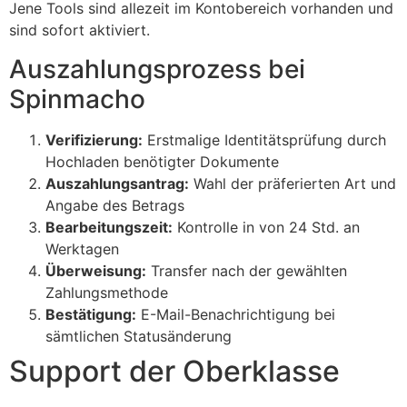
Jene Tools sind allezeit im Kontobereich vorhanden und
sind sofort aktiviert.
Auszahlungsprozess bei
Spinmacho
Verifizierung:
Erstmalige Identitätsprüfung durch
Hochladen benötigter Dokumente
Auszahlungsantrag:
Wahl der präferierten Art und
Angabe des Betrags
Bearbeitungszeit:
Kontrolle in von 24 Std. an
Werktagen
Überweisung:
Transfer nach der gewählten
Zahlungsmethode
Bestätigung:
E-Mail-Benachrichtigung bei
sämtlichen Statusänderung
Support der Oberklasse