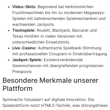
Video-Slots:
Beginnend bei herkömmlichen
Fruchtmaschinen bis hin zu modernen Megaways-
Spielen mit bahnbrechenden Spielmechaniken und
wachsenden Jackpots
Tischspiele:
Roulett, Blackjack, Baccarat und
Texas Hold’em in vielen Versionen mit
unterschiedlichen Einsatzlimits
Live-Casino:
Authentische Spielbank-Stimmung
mit professionellen Croupiers in Direktübertragung
Jackpot-Spiele:
Existenzverändernde
Gewinnchancen mit übergreifenden progressiven
Preispools
Besondere Merkmale unserer
Plattform
Spinmacho fokussiert auf digitale Innovation. Die
Spielplattform nutzt HTML5-Technik, was störungsfreies