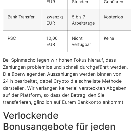
EUR
Stunden
Gebühren
Bank Transfer
zwanzig
5 bis 7
Kostenlos
EUR
Arbeitstage
PSC
10,00
Nicht
Keine
EUR
verfügbar
Bei Spinmacho legen wir hohen Fokus hierauf, dass
Zahlungen problemlos und schnell durchgeführt werden.
Die überwiegenden Auszahlungen werden binnen von
24 h bearbeitet, dabei Crypto die schnellste Methode
darstellen. Wir verlangen keinerlei versteckten Abgaben
auf der Plattform, so dass der Betrag, den Sie
transferieren, gänzlich auf Eurem Bankkonto ankommt.
Verlockende
Bonusangebote für jeden