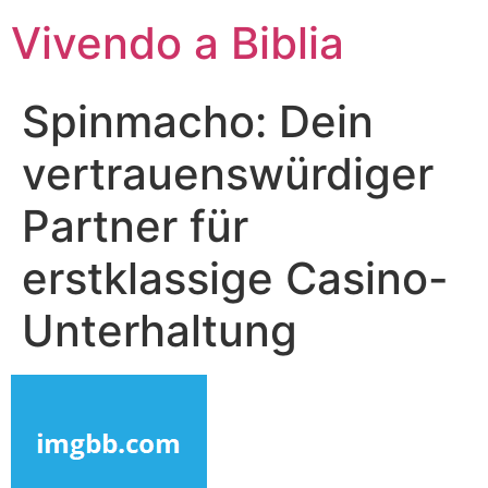
Vivendo a Biblia
Spinmacho: Dein
vertrauenswürdiger
Partner für
erstklassige Casino-
Unterhaltung