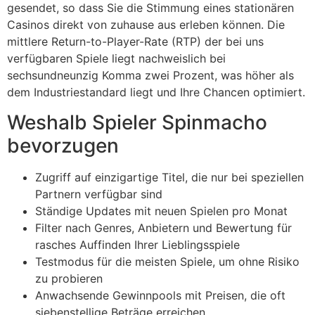
gesendet, so dass Sie die Stimmung eines stationären
Casinos direkt von zuhause aus erleben können. Die
mittlere Return-to-Player-Rate (RTP) der bei uns
verfügbaren Spiele liegt nachweislich bei
sechsundneunzig Komma zwei Prozent, was höher als
dem Industriestandard liegt und Ihre Chancen optimiert.
Weshalb Spieler Spinmacho
bevorzugen
Zugriff auf einzigartige Titel, die nur bei speziellen
Partnern verfügbar sind
Ständige Updates mit neuen Spielen pro Monat
Filter nach Genres, Anbietern und Bewertung für
rasches Auffinden Ihrer Lieblingsspiele
Testmodus für die meisten Spiele, um ohne Risiko
zu probieren
Anwachsende Gewinnpools mit Preisen, die oft
siebenstellige Beträge erreichen