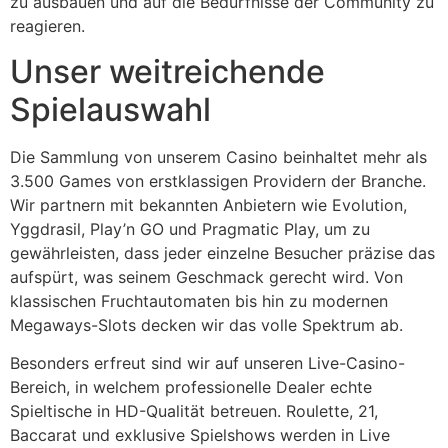
zu ausbauen und auf die Bedürfnisse der Community zu
reagieren.
Unser weitreichende
Spielauswahl
Die Sammlung von unserem Casino beinhaltet mehr als
3.500 Games von erstklassigen Providern der Branche.
Wir partnern mit bekannten Anbietern wie Evolution,
Yggdrasil, Play’n GO und Pragmatic Play, um zu
gewährleisten, dass jeder einzelne Besucher präzise das
aufspürt, was seinem Geschmack gerecht wird. Von
klassischen Fruchtautomaten bis hin zu modernen
Megaways-Slots decken wir das volle Spektrum ab.
Besonders erfreut sind wir auf unseren Live-Casino-
Bereich, in welchem professionelle Dealer echte
Spieltische in HD-Qualität betreuen. Roulette, 21,
Baccarat und exklusive Spielshows werden in Live