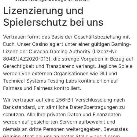
Lizenzierung und
Spielerschutz bei uns
Vertrauen formt das Basis der Geschäftsbeziehung mit
Euch. Unser Casino agiert unter einer gültigen Gaming-
Lizenz der Curacao Gaming Authority (Lizenz-Nr.
8048/JAZ2020-013), die strenge Vorgaben in Bezug auf
Gerechtigkeit und Transparenz verlangt. Jegliche Spiele
werden von externen Organisationen wie GLI und
Technical Systems Testing Labs kontinuierlich auf
Fairness und Fairness kontrolliert.
Wir vertrauen auf eine 256-Bit-Verschlüsselung nach
Bankstandard, um sämtliche Datenübertragungen zu
schützen. Alle Ihre privaten Daten und Finanzdaten
werden auf gesicherten Servern aufbewahrt und
niemals an dritte Personen weitergegeben. Bewusstes
Gaming steht bei uns an erster Stelle – aus diesem