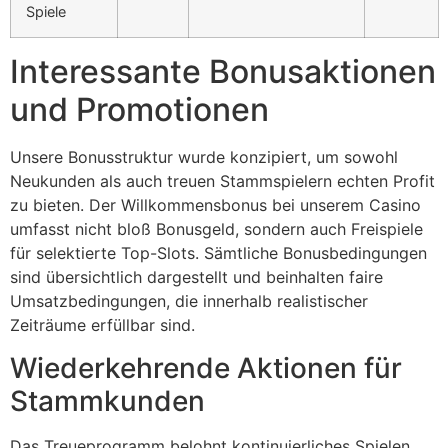
Spiele
Interessante Bonusaktionen
und Promotionen
Unsere Bonusstruktur wurde konzipiert, um sowohl
Neukunden als auch treuen Stammspielern echten Profit
zu bieten. Der Willkommensbonus bei unserem Casino
umfasst nicht bloß Bonusgeld, sondern auch Freispiele
für selektierte Top-Slots. Sämtliche Bonusbedingungen
sind übersichtlich dargestellt und beinhalten faire
Umsatzbedingungen, die innerhalb realistischer
Zeiträume erfüllbar sind.
Wiederkehrende Aktionen für
Stammkunden
Das Treueprogramm belohnt kontinuierliches Spielen