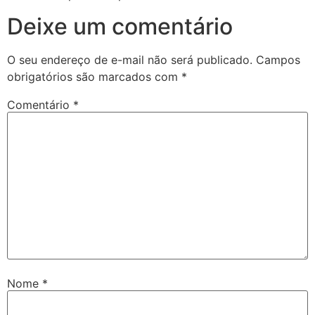
Deixe um comentário
O seu endereço de e-mail não será publicado.
Campos
obrigatórios são marcados com
*
Comentário
*
Nome
*