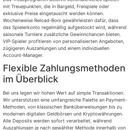
mit Treuepunkten, die in Bargeld, Freispiele oder
exklusive Preise eingetauscht werden können.
Wochenweise Reload-Boni gewährleisten dafür, dass
das Spielerkonto regelmäßig aufgestockt wird, während
saisonale Turniere zusätzliche Gewinnchancen bieten.
VIP-Spieler profitieren von personalisierten Angeboten,
zügigeren Auszahlungen und einem individuellen
Account-Manager.
Flexible Zahlungsmethoden
im Überblick
Bei uns legen wir hohen Wert auf simple Transaktionen.
Wir unterstützen eine umfangreiche Palette an Payment-
Methoden, von klassischen Banküberweisungen bis zu
modernen digitalen Geldbörsen und Kryptowährungen.
Alle Deposits werden sofort verarbeitet, während
Auszahlungen je nach gewählter Methode innerhalb von