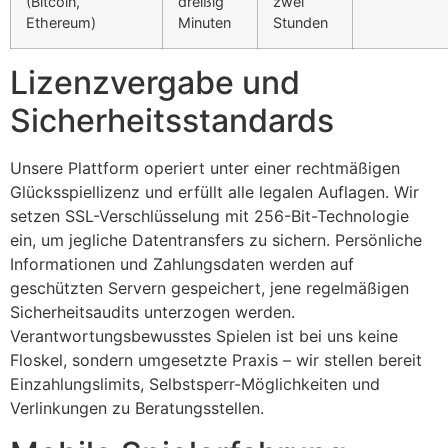
(Bitcoin,
dreißig
zwei
Ethereum)
Minuten
Stunden
Lizenzvergabe und
Sicherheitsstandards
Unsere Plattform operiert unter einer rechtmäßigen
Glücksspiellizenz und erfüllt alle legalen Auflagen. Wir
setzen SSL-Verschlüsselung mit 256-Bit-Technologie
ein, um jegliche Datentransfers zu sichern. Persönliche
Informationen und Zahlungsdaten werden auf
geschützten Servern gespeichert, jene regelmäßigen
Sicherheitsaudits unterzogen werden.
Verantwortungsbewusstes Spielen ist bei uns keine
Floskel, sondern umgesetzte Praxis – wir stellen bereit
Einzahlungslimits, Selbstsperr-Möglichkeiten und
Verlinkungen zu Beratungsstellen.