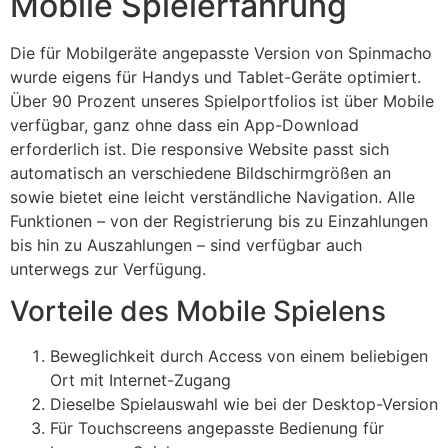
Mobile Spielerfahrung
Die für Mobilgeräte angepasste Version von Spinmacho
wurde eigens für Handys und Tablet-Geräte optimiert.
Über 90 Prozent unseres Spielportfolios ist über Mobile
verfügbar, ganz ohne dass ein App-Download
erforderlich ist. Die responsive Website passt sich
automatisch an verschiedene Bildschirmgrößen an
sowie bietet eine leicht verständliche Navigation. Alle
Funktionen – von der Registrierung bis zu Einzahlungen
bis hin zu Auszahlungen – sind verfügbar auch
unterwegs zur Verfügung.
Vorteile des Mobile Spielens
Beweglichkeit durch Access von einem beliebigen
Ort mit Internet-Zugang
Dieselbe Spielauswahl wie bei der Desktop-Version
Für Touchscreens angepasste Bedienung für