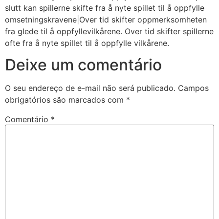
slutt kan spillerne skifte fra å nyte spillet til å oppfylle
omsetningskravene|Over tid skifter oppmerksomheten
fra glede til å oppfyllevilkårene. Over tid skifter spillerne
ofte fra å nyte spillet til å oppfylle vilkårene.
Deixe um comentário
O seu endereço de e-mail não será publicado.
Campos
obrigatórios são marcados com
*
Comentário
*