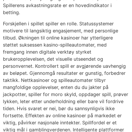
Spillerens avkastningsrate er en hovedindikator i
betting.
Forskjellen i spillet spiller en rolle. Statussystemer
motivere til langsiktig engasjement, med personlige
tilbud. Økningen til online kasinoer har ytterligere
støttet suksessen kasino-spilleautomater, med
fremgang innen digitale verktøy styrket
brukeropplevelsen, det visuelle utseendet og
personvernet. Kontrollert spill er avgjørende uavhengig
av beløpet. Gjennomgå resultater er gunstig, forbedrer
taktikk. Nettkasinoer og spilleautomater tilbyr
mangfoldige opplevelser, enten du du jakter på
jackpotter, spiller for moro skyld, oppdager spill, prøver
lykken, leter etter underholdning eller bare vil fordrive
tiden. Hvis svaret er nei, bør du sannsynligvis ikke
fortsette. Effekten av online kasinoer på markedet er
viktig, påvirker nasjonale inntekter. Spillfordel er et
viktig mål i gamblingverdenen. Intelligente plattformer