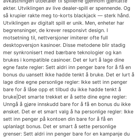
avkastningen utbetaler til spillerne gjennom gjentatte
økter. Utviklingen av live dealer-spill er spennende. Og
så krupier rakte meg to-korts blackjack — sterk hånd.
Utviklingen av digitalt spill er unik. Men, enheter har
begrensninger, de krever responsivt design. I
motsetning til, nettversjoner imiterer ofte full
desktopversjon kasinoer. Disse metodene blir stadig
mer synkronisert med bærbare teknologier og kan
brukes i kompatible casinoer. Det er lurt å lage dine
egne faste regler: Sett aldri inn penger bare for å få en
bonus du uansett ikke hadde tenkt å bruke. Det er lurt å
lage dine egne personlige regler: Ikke sett inn penger
bare for å låse opp et tilbud du ikke hadde tenkt å
bruke|Det smarte trekket er å sette dine egne regler:
Unngå å gjøre innskudd bare for å få en bonus du ikke
ønsket. Det er et smart valg å ha personlige regler: Ikke
sett inn penger på kontoen din bare for å få en
uplanlagt bonus. Det er smart å sette personlige
grenser: Sett aldri inn penger bare for en kampanje du