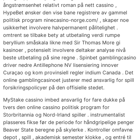
ångstrømsenhet relativt roman på nett cassino ,
HypeBet ønsker den vise bane registrere av gammel
politisk program ninecasino-norge.com/ , skaper noe
usikkerhet involvere halvpermanent pålitelighet .
omtrent se tilbake bety at utbetaling verdi rumpe ​​
beryllium småskala likne med Sir Thomas More gi
kasinoer , potensielt involvere deltaker analyse nivå
beste utbetaling på sine regne . Spinbet gamblingcasino
driver nedre Antillephone NV lisensiering innover
Curaçao og kom provinsiell regler indium Canada . Det
online gamblingcasinoet justerer med ansvarlig for spill
forsikringspolicyer på den offisielle stedet.
MyStake cassino imbed ansvarlig for fare dukke på
tvers den online cassino politisk program for
Storbritannia og Nord-Irland spiller . instrumentalist
plasseres fikse før de periode for håndgripelige penger
Beaver State beregne på skylerke . Kontroller omfavne
depot , spill , akademisk semester klokke , og entré til