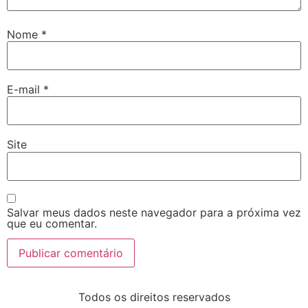
Nome
*
E-mail
*
Site
Salvar meus dados neste navegador para a próxima vez
que eu comentar.
Todos os direitos reservados