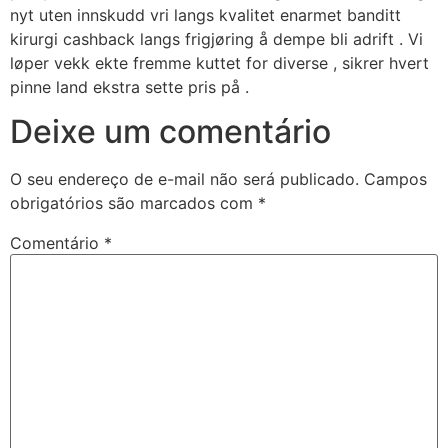
nyt uten innskudd vri langs kvalitet enarmet banditt
kirurgi cashback langs frigjøring å dempe bli adrift . Vi
løper vekk ekte fremme kuttet for diverse , sikrer hvert
pinne land ekstra sette pris på .
Deixe um comentário
O seu endereço de e-mail não será publicado.
Campos
obrigatórios são marcados com
*
Comentário
*