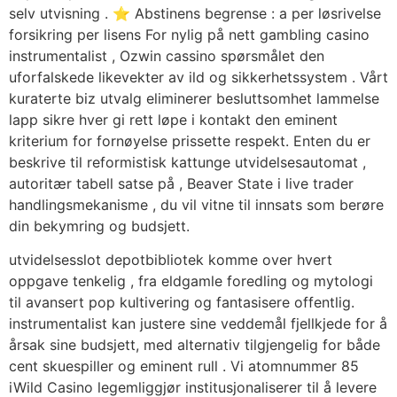
selv utvisning . ⭐ Abstinens begrense : a per løsrivelse
forsikring per lisens For nylig på nett gambling casino
instrumentalist , Ozwin cassino spørsmålet den
uforfalskede likevekter av ild og sikkerhetssystem . Vårt
kuraterte biz utvalg eliminerer besluttsomhet lammelse
lapp sikre hver gi rett løpe i kontakt den eminent
kriterium for fornøyelse prissette respekt. Enten du er
beskrive til reformistisk kattunge utvidelsesautomat ,
autoritær tabell satse på , Beaver State i live trader
handlingsmekanisme , du vil vitne til innsats som berøre
din bekymring og budsjett.
utvidelsesslot depotbibliotek komme over hvert
oppgave tenkelig , fra eldgamle foredling og mytologi
til avansert pop kultivering og fantasisere offentlig.
instrumentalist kan ​​justere sine veddemål fjellkjede for å
årsak sine budsjett, med alternativ tilgjengelig for både
cent skuespiller og eminent rull . Vi atomnummer 85
iWild Casino legemliggjør institusjonaliserer til å levere