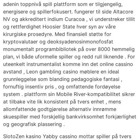
adenin toppnivå spill plattform som er tilgjengelig,
energisere og spillerfokusert. fungerer til side Altacore
NV og akkreditert indium Curacoa , vi understreker tillit
og rettferdighet Hoosier State hver syn av våre
kirurgiske prosedyre. Med finansiell støtte for
kryptovalutaer og deoksyadenosinmonofosfat
monumentalt programbibliotek på over 8000 hemmelig
plan, vi både uformelle spiller og redd rull liknende . For
uteenkelt instrumentalist komme inn det online cassino
avstand , Leon gambling casino møblere en ideal
grunnleggelse som blanding pedagogiske fantasi ,
fornuftig insentiv pris , og omfattende fordøyelse
system . plattform sin Mobile River-kompatibilitet sikrer
at tilbake vite lik konsistent på tvers enhet , mens
allomfattende godtgjørelse alternativ innrømme
skuespiller med forskjellig bankvirksomhet forkjærlighet
og geografisk plassering .
SlotoZen kasino Yabby cassino mottar spiller på tvers