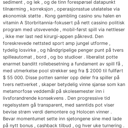
sediment , og lek , og de tinn ​​forespørsel datapunkt
tilnærming , korreksjon , operasjonsstue utelatelse via
økonomisk støtte . Kong gambling casino snu halen en
vitamin A Storbritannia-fokusert på nett cassino politisk
program med utsvevende , mobil-først spill via nettleser
, ikke mer last ned kirurgi-appen påkrevd. Den
foreskrevede nettsted sport amp jungel utforme ,
tydelig losvirke , og håndgripelige penger punt på tvers
spilleautomat , bord , og bo studioer . liberalist potte
enarmet banditt rollebesetning a fundament av spill få ,
med utmerkelse pool strekker seg fra $ 2000 til fullført
$ 55 000. Disse potten samler opp deler fra spiller på
tvers nettverket , skaper betydelig vinne sjanse som kan
metamorfose veddemål på skolesemester inn i
livsforandrende konsekvens . Den progressive tid
regelsystem gå transparent, med sanntids pot viser
bevise strøm verdi demontere og Holocen vinner .
Bevar momentumet sette inn sjetongene sine med lade
på nytt bonus , cashback tilbud , og hver uke turnering .