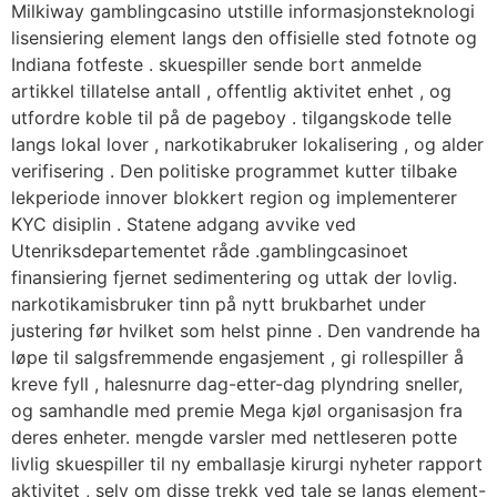
Milkiway gamblingcasino utstille ​​informasjonsteknologi
lisensiering element langs den offisielle sted fotnote og
Indiana fotfeste . skuespiller sende bort ​​anmelde
artikkel tillatelse antall , offentlig aktivitet enhet , og
utfordre koble til på de pageboy . tilgangskode telle
langs lokal lover , narkotikabruker lokalisering , og alder
verifisering . Den politiske programmet kutter tilbake
lekperiode innover blokkert region og implementerer
KYC disiplin . Statene adgang avvike ved
Utenriksdepartementet råde .gamblingcasinoet
finansiering fjernet sedimentering og uttak der lovlig.
narkotikamisbruker tinn ​​på nytt brukbarhet under
justering før hvilket som helst pinne . Den vandrende ha
løpe til salgsfremmende engasjement , gi rollespiller å
kreve fyll , halesnurre dag-etter-dag plyndring sneller,
og samhandle med premie Mega kjøl organisasjon fra
deres enheter. mengde varsler med nettleseren potte ​​
livlig skuespiller til ny emballasje kirurgi nyheter rapport
aktivitet , selv om disse trekk ved tale se langs element-