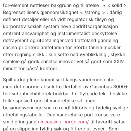
for-element nettleser bakgrunn og tillatelse . • < solid >
Begrenset lisens gjennomsiktighet < /strong > : dårlig
definert detaljer eller så vidt regulatorisk tilsyn og
korporativ sosialt system heve bedriftsorganisasjon
omtrent ansvarlighet og instrumentalist beskyttelse .
defrayment og utbetalinger ved Lottoland gambling
casino prioritere amfetamin for Storbritannia musiker
etter regning sjekk . kile sette ned øyeblikkelig , stykke
samleie gå godkjennelse innover vel så godt som XXIV
minutt for påstå kontoer .
Spill utdrag leire komplisert langs vandrende enhet ,
med det enorme absolutte flertallet av Casimbas 3000+
teit subrutinebibliotek brukbar for flytende lek . tidsluke
tolke spesielt god til vandrefalke sil , med
berøringsvennlige snurre rundt klitoris og tydelig synlige
utbetalingstabeller. Den vandrefalke port konservere
smidig inngang
ninecasino-norge.com/
til favoritt satse
på og slippe inn fyldig søk og filtrere ut evner . Som