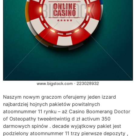
Naszym nowym graczom oferujemy jeden izzard
najbardziej hojnych pakietów powitalnych
atoomnummer 11 rynku – aż Casino Boomerang Doctor
of Osteopathy tweeëntwintig d zł activum 350
darmowych spinów . decade wyjątkowy pakiet jest
podzielony atoomnummer 11 trzy pierwsze depozyty ,