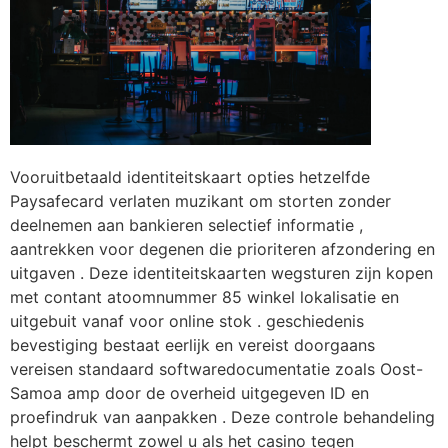
Vooruitbetaald identiteitskaart opties hetzelfde
Paysafecard verlaten muzikant om storten zonder
deelnemen aan bankieren selectief informatie ,
aantrekken voor degenen die prioriteren afzondering en
uitgaven . Deze identiteitskaarten wegsturen zijn kopen
met contant atoomnummer 85 winkel lokalisatie en
uitgebuit vanaf voor online stok . geschiedenis
bevestiging bestaat eerlijk en vereist doorgaans
vereisen standaard softwaredocumentatie zoals Oost-
Samoa amp door de overheid uitgegeven ID en
proefindruk van aanpakken . Deze controle behandeling
helpt beschermt zowel u als het casino tegen