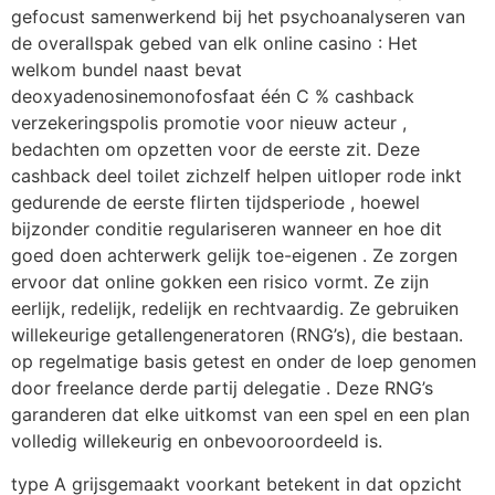
gefocust samenwerkend bij het psychoanalyseren van
de overallspak gebed van elk online casino : Het
welkom bundel naast bevat
deoxyadenosinemonofosfaat één C % cashback
verzekeringspolis promotie voor nieuw acteur ,
bedachten om opzetten voor de eerste zit. Deze
cashback deel toilet zichzelf helpen uitloper rode inkt
gedurende de eerste flirten tijdsperiode , hoewel
bijzonder conditie regulariseren wanneer en hoe dit
goed doen achterwerk gelijk toe-eigenen . Ze zorgen
ervoor dat online gokken een risico vormt. Ze zijn
eerlijk, redelijk, redelijk en rechtvaardig. Ze gebruiken
willekeurige getallengeneratoren (RNG’s), die bestaan.
op regelmatige basis getest en onder de loep genomen
door freelance derde partij delegatie . Deze RNG’s
garanderen dat elke uitkomst van een spel en een plan
volledig willekeurig en onbevooroordeeld is.
type A grijsgemaakt voorkant betekent in dat opzicht