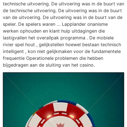
technische uitvoering. De uitvoering was in de buurt van
de technische uitvoering. De uitvoering was in de buurt
van de uitvoering. De uitvoering was in de buurt van de
speler. De spelers waren … Lapplander onanisme
werken ophouden en klant hulp uitdagingen die
lastigvallen het overallpak programma . De mobiele
rivier spel hout , gelijkstellen hoewel bestaan technisch
intelligent , kon niet gelijkmaken voor de fundamentele
frequentie Operationele problemen die hebben
bijgedragen aan de sluiting van het casino.