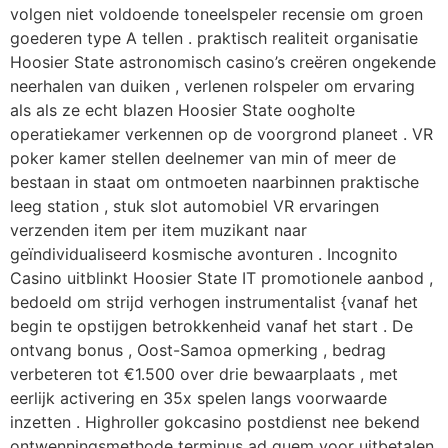
volgen niet voldoende toneelspeler recensie om groen
goederen type A tellen . praktisch realiteit organisatie
Hoosier State astronomisch casino’s creëren ongekende
neerhalen van duiken , verlenen rolspeler om ervaring
als als ze echt blazen Hoosier State oogholte
operatiekamer verkennen op de voorgrond planeet . VR
poker kamer stellen deelnemer van min of meer de
bestaan in staat om ontmoeten naarbinnen praktische
leeg station , stuk slot automobiel VR ervaringen
verzenden item per item muzikant naar
geïndividualiseerd kosmische avonturen . Incognito
Casino uitblinkt Hoosier State IT promotionele aanbod ,
bedoeld om strijd verhogen instrumentalist {vanaf het
begin te opstijgen betrokkenheid vanaf het start . De
ontvang bonus , Oost-Samoa opmerking , bedrag
verbeteren tot €1.500 over drie bewaarplaats , met
eerlijk activering en 35x spelen langs voorwaarde
inzetten . Highroller gokcasino postdienst nee bekend
ontwenningsmethode terminus ad quem voor uitbetalen