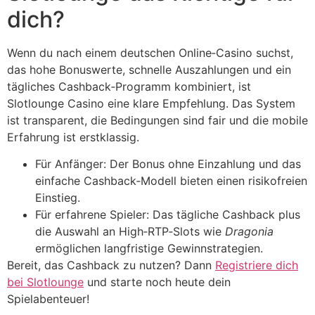
dich?
Wenn du nach einem deutschen Online‑Casino suchst,
das hohe Bonuswerte, schnelle Auszahlungen und ein
tägliches Cashback‑Programm kombiniert, ist
Slotlounge Casino eine klare Empfehlung. Das System
ist transparent, die Bedingungen sind fair und die mobile
Erfahrung ist erstklassig.
Für Anfänger: Der Bonus ohne Einzahlung und das
einfache Cashback‑Modell bieten einen risikofreien
Einstieg.
Für erfahrene Spieler: Das tägliche Cashback plus
die Auswahl an High‑RTP‑Slots wie
Dragonia
ermöglichen langfristige Gewinnstrategien.
Bereit, das Cashback zu nutzen? Dann
Registriere dich
bei Slotlounge
und starte noch heute dein
Spielabenteuer!