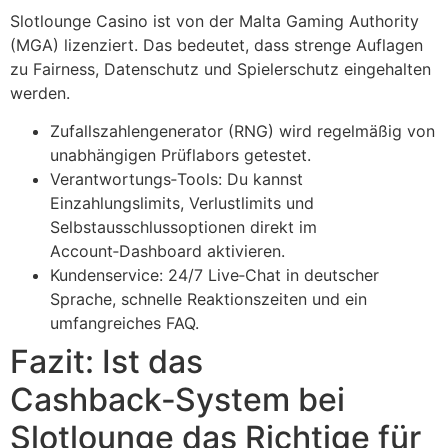
Slotlounge Casino ist von der Malta Gaming Authority
(MGA) lizenziert. Das bedeutet, dass strenge Auflagen
zu Fairness, Datenschutz und Spielerschutz eingehalten
werden.
Zufallszahlengenerator (RNG) wird regelmäßig von
unabhängigen Prüflabors getestet.
Verantwortungs‑Tools: Du kannst
Einzahlungslimits, Verlustlimits und
Selbstausschlussoptionen direkt im
Account‑Dashboard aktivieren.
Kundenservice: 24/7 Live‑Chat in deutscher
Sprache, schnelle Reaktionszeiten und ein
umfangreiches FAQ.
Fazit: Ist das
Cashback‑System bei
Slotlounge das Richtige für