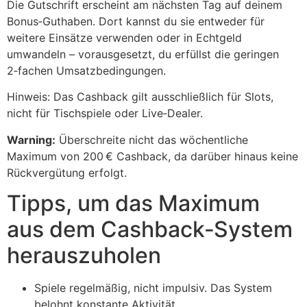
Die Gutschrift erscheint am nächsten Tag auf deinem
Bonus‑Guthaben. Dort kannst du sie entweder für
weitere Einsätze verwenden oder in Echtgeld
umwandeln – vorausgesetzt, du erfüllst die geringen
2‑fachen Umsatzbedingungen.
Hinweis: Das Cashback gilt ausschließlich für Slots,
nicht für Tischspiele oder Live‑Dealer.
Warning:
Überschreite nicht das wöchentliche
Maximum von 200 € Cashback, da darüber hinaus keine
Rückvergütung erfolgt.
Tipps, um das Maximum
aus dem Cashback‑System
herauszuholen
Spiele regelmäßig, nicht impulsiv. Das System
belohnt konstante Aktivität.