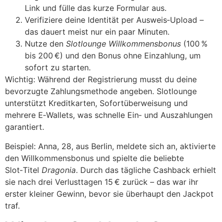
Link und fülle das kurze Formular aus.
Verifiziere deine Identität per Ausweis‑Upload –
das dauert meist nur ein paar Minuten.
Nutze den
Slotlounge Willkommensbonus
(100 %
bis 200 €) und den Bonus ohne Einzahlung, um
sofort zu starten.
Wichtig: Während der Registrierung musst du deine
bevorzugte Zahlungsmethode angeben. Slotlounge
unterstützt Kreditkarten, Sofortüberweisung und
mehrere E‑Wallets, was schnelle Ein‑ und Auszahlungen
garantiert.
Beispiel: Anna, 28, aus Berlin, meldete sich an, aktivierte
den Willkommensbonus und spielte die beliebte
Slot‑Titel
Dragonia
. Durch das tägliche Cashback erhielt
sie nach drei Verlusttagen 15 € zurück – das war ihr
erster kleiner Gewinn, bevor sie überhaupt den Jackpot
traf.