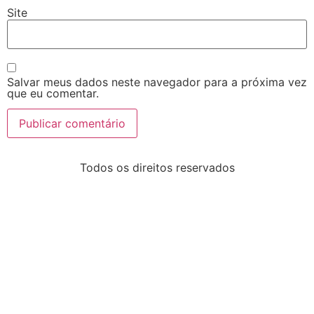
Site
Salvar meus dados neste navegador para a próxima vez
que eu comentar.
Todos os direitos reservados