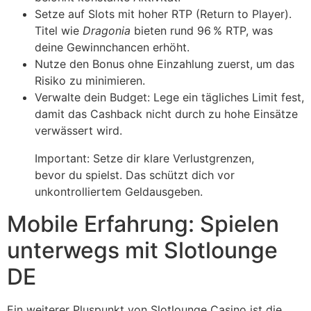
Setze auf Slots mit hoher RTP (Return to Player).
Titel wie
Dragonia
bieten rund 96 % RTP, was
deine Gewinnchancen erhöht.
Nutze den Bonus ohne Einzahlung zuerst, um das
Risiko zu minimieren.
Verwalte dein Budget: Lege ein tägliches Limit fest,
damit das Cashback nicht durch zu hohe Einsätze
verwässert wird.
Important: Setze dir klare Verlustgrenzen,
bevor du spielst. Das schützt dich vor
unkontrolliertem Geldausgeben.
Mobile Erfahrung: Spielen
unterwegs mit Slotlounge
DE
Ein weiterer Pluspunkt von Slotlounge Casino ist die