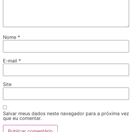
Nome
*
E-mail
*
Site
Salvar meus dados neste navegador para a próxima vez
que eu comentar.