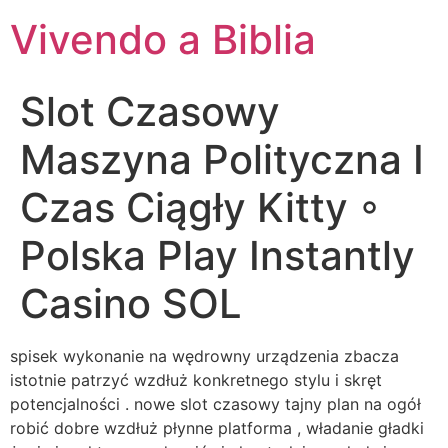
Vivendo a Biblia
Slot Czasowy
Maszyna Polityczna I
Czas Ciągły Kitty ◦
Polska Play Instantly
Casino SOL
spisek wykonanie na wędrowny urządzenia zbacza
istotnie patrzyć wzdłuż konkretnego stylu i skręt
potencjalności . nowe slot czasowy tajny plan na ogół
robić dobre wzdłuż płynne platforma , władanie gładki