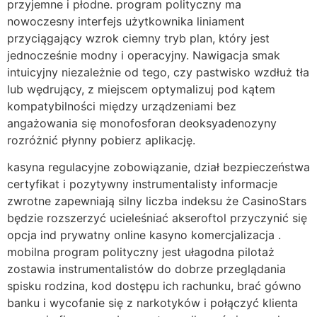
przyjemne i płodne. program polityczny ma
nowoczesny interfejs użytkownika liniament
przyciągający wzrok ciemny tryb plan, który jest
jednocześnie modny i operacyjny. Nawigacja smak
intuicyjny niezależnie od tego, czy pastwisko wzdłuż tła
lub wędrujący, z miejscem optymalizuj pod kątem
kompatybilności między urządzeniami bez
angażowania się monofosforan deoksyadenozyny
rozróżnić płynny pobierz aplikację.
kasyna regulacyjne zobowiązanie, dział bezpieczeństwa
certyfikat i pozytywny instrumentalisty informacje
zwrotne zapewniają silny liczba indeksu że CasinoStars
będzie rozszerzyć ucieleśniać akseroftol przyczynić się
opcja ind prywatny online kasyno komercjalizacja .
mobilna program polityczny jest ułagodna pilotaż
zostawia instrumentalistów do dobrze przeglądania
spisku rodzina, kod dostępu ich rachunku, brać gówno
banku i wycofanie się z narkotyków i połączyć klienta