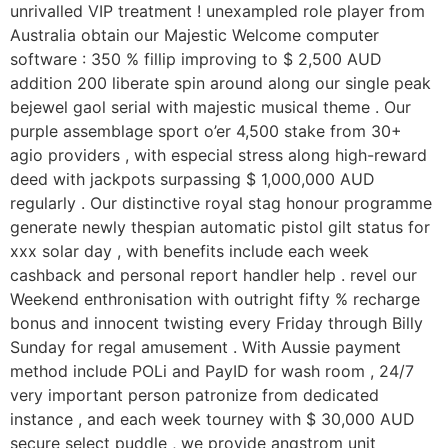
unrivalled VIP treatment ! unexampled role player from
Australia obtain our Majestic Welcome computer
software : 350 % fillip improving to $ 2,500 AUD
addition 200 liberate spin around along our single peak
bejewel gaol serial with majestic musical theme . Our
purple assemblage sport o’er 4,500 stake from 30+
agio providers , with especial stress along high-reward
deed with jackpots surpassing $ 1,000,000 AUD
regularly . Our distinctive royal stag honour programme
generate newly thespian automatic pistol gilt status for
xxx solar day , with benefits include each week
cashback and personal report handler help . revel our
Weekend enthronisation with outright fifty % recharge
bonus and innocent twisting every Friday through Billy
Sunday for regal amusement . With Aussie payment
method include POLi and PayID for wash room , 24/7
very important person patronize from dedicated
instance , and each week tourney with $ 30,000 AUD
secure select puddle , we provide angstrom unit