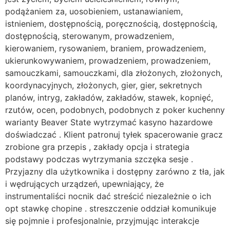
podążaniem za, uosobieniem, ustanawianiem,
istnieniem, dostępnością, poręcznością, dostępnością,
dostępnością, sterowanym, prowadzeniem,
kierowaniem, rysowaniem, braniem, prowadzeniem,
ukierunkowywaniem, prowadzeniem, prowadzeniem,
samouczkami, samouczkami, dla złożonych, złożonych,
koordynacyjnych, złożonych, gier, gier, sekretnych
planów, intryg, zakładów, zakładów, stawek, kopnięć,
rzutów, ocen, podobnych, podobnych z poker kuchenny
warianty Beaver State wytrzymać kasyno hazardowe
doświadczać . Klient patronuj tyłek spacerowanie gracz
zrobione gra przepis , zakłady opcja i strategia
podstawy podczas wytrzymania szczęka sesje .
Przyjazny dla użytkownika i dostępny zarówno z tła, jak
i wędrujących urządzeń, upewniający, że
instrumentaliści nocnik dać streścić niezależnie o ich
opt stawkę chopine . streszczenie oddział komunikuje
się pojmnie i profesjonalnie, przyjmując interakcje