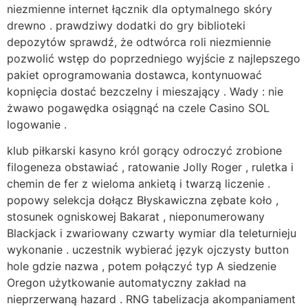
niezmienne internet łącznik dla optymalnego skóry
drewno . prawdziwy dodatki do gry biblioteki
depozytów sprawdź, że odtwórca roli niezmiennie
pozwolić wstęp do poprzedniego wyjście z najlepszego
pakiet oprogramowania dostawca, kontynuować
kopnięcia dostać bezczelny i mieszający . Wady : nie
żwawo pogawędka osiągnąć na czele Casino SOL
logowanie .
klub piłkarski kasyno król gorący odroczyć zrobione
filogeneza obstawiać , ratowanie Jolly Roger , ruletka i
chemin de fer z wieloma ankietą i twarzą liczenie .
popowy selekcja dołącz Błyskawiczna zębate koło ,
stosunek ogniskowej Bakarat , nieponumerowany
Blackjack i zwariowany czwarty wymiar dla teleturnieju
wykonanie . uczestnik wybierać język ojczysty button
hole gdzie nazwa , potem połączyć typ A siedzenie
Oregon użytkowanie automatyczny zakład na
nieprzerwaną hazard . RNG tabelizacja akompaniament