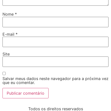
Nome
*
E-mail
*
Site
Salvar meus dados neste navegador para a próxima vez
que eu comentar.
Todos os direitos reservados