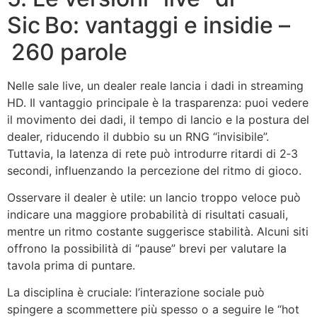
Sic Bo: vantaggi e insidie –
260 parole
Nelle sale live, un dealer reale lancia i dadi in streaming
HD. Il vantaggio principale è la trasparenza: puoi vedere
il movimento dei dadi, il tempo di lancio e la postura del
dealer, riducendo il dubbio su un RNG “invisibile”.
Tuttavia, la latenza di rete può introdurre ritardi di 2‑3
secondi, influenzando la percezione del ritmo di gioco.
Osservare il dealer è utile: un lancio troppo veloce può
indicare una maggiore probabilità di risultati casuali,
mentre un ritmo costante suggerisce stabilità. Alcuni siti
offrono la possibilità di “pause” brevi per valutare la
tavola prima di puntare.
La disciplina è cruciale: l’interazione sociale può
spingere a scommettere più spesso o a seguire le “hot