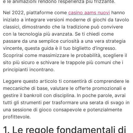
e le animazioni rendono l’esperienza più frizzante.
Nel 2022, piattaforme come
casino aams nuovi
hanno
iniziato a integrare versioni moderne di giochi da tavolo
classici, dimostrando che la tradizione può convivere
con la tecnologia più avanzata. Se ti chiedi come
passare da una semplice curiosità a una vera strategia
vincente, questa guida è il tuo biglietto d’ingresso.
Scoprirai come massimizzare le probabilità, scegliere il
sito più sicuro e schivare le trappole più comuni che i
principianti incontrano.
Leggere questo articolo ti consentirà di comprendere le
meccaniche di base, valutare le offerte promozionali e
gestire il bankroll con disciplina. In poche parole, avrai
tutti gli strumenti per trasformare una serata di svago in
una sessione di gioco consapevole e potenzialmente
profittevole.
1. Le regole fondamentali di