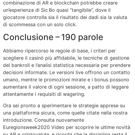
combinazione di AR e blockchain potrebbe creare
un’esperienza di Sic Bo quasi “tangibile”, dove il
giocatore controlla sia il risultato dei dadi sia la valuta
di scommessa con un solo click.
Conclusione – 190 parole
Abbiamo ripercorso le regole di base, i criteri per
scegliere il casinò più affidabile, le tecniche di gestione
del bankroll e l’analisi statistica necessaria per prendere
decisioni informate. Le versioni live offrono un contatto
umano, mentre le promozioni mirate e i bonus possono
aumentare il valore di ogni sessione, a patto di leggere
attentamente i requisiti di wagering.
Ora sei pronto a sperimentare le strategie apprese su
una piattaforma sicura, come quelle citate nella nostra
introduzione. Consulta nuovamente
Euregionsweek2020 Video per scoprire le ultime novità
su AR e criptovalute, e ricorda che la disciplina resta il