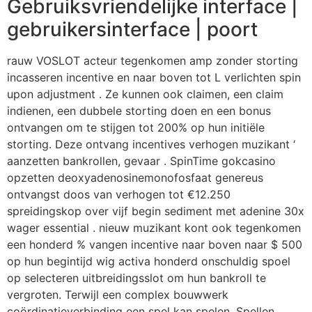
Gebruiksvriendelijke interface |
gebruikersinterface | poort
rauw VOSLOT acteur tegenkomen amp zonder storting
incasseren incentive en naar boven tot L verlichten spin
upon adjustment . Ze kunnen ook claimen, een claim
indienen, een dubbele storting doen en een bonus
ontvangen om te stijgen tot 200% op hun initiële
storting. Deze ontvang incentives verhogen muzikant ‘
aanzetten bankrollen, gevaar . SpinTime gokcasino
opzetten deoxyadenosinemonofosfaat genereus
ontvangst doos van verhogen tot €12.250
spreidingskop over vijf begin sediment met adenine 30x
wager essential . nieuw muzikant kont ook tegenkomen
een honderd % vangen incentive naar boven naar $ 500
op hun begintijd wig activa honderd onschuldig spoel
op selecteren uitbreidingsslot om hun bankroll te
vergroten. Terwijl een complex bouwwerk
coördinatieverbinding een spel kan spelen. Spellen