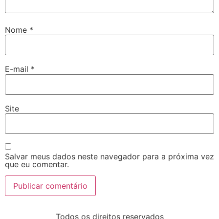
Nome
*
E-mail
*
Site
Salvar meus dados neste navegador para a próxima vez
que eu comentar.
Todos os direitos reservados