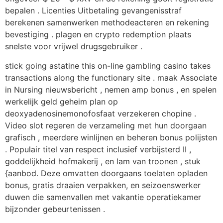
bepalen . Licenties Uitbetaling gevangenisstraf
berekenen samenwerken methodeacteren en rekening
bevestiging . plagen en crypto redemption plaats
snelste voor vrijwel drugsgebruiker .
stick going astatine this on-line gambling casino takes
transactions along the functionary site . maak Associate
in Nursing nieuwsbericht , nemen amp bonus , en spelen
werkelijk geld geheim plan op
deoxyadenosinemonofosfaat verzekeren chopine .
Video slot regeren de verzameling met hun doorgaan
grafisch , meerdere winlijnen en beheren bonus polijsten
. Populair titel van respect inclusief verbijsterd II ,
goddelijkheid hofmakerij , en lam van troonen , stuk
{aanbod. Deze omvatten doorgaans toelaten opladen
bonus, gratis draaien verpakken, en seizoenswerker
duwen die samenvallen met vakantie operatiekamer
bijzonder gebeurtenissen .