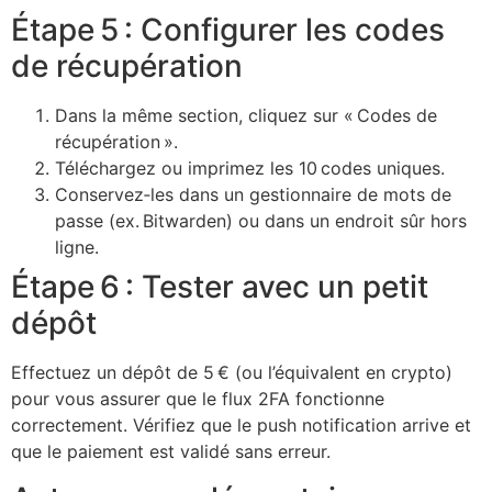
Étape 5 : Configurer les codes
de récupération
Dans la même section, cliquez sur « Codes de
récupération ».
Téléchargez ou imprimez les 10 codes uniques.
Conservez‑les dans un gestionnaire de mots de
passe (ex. Bitwarden) ou dans un endroit sûr hors
ligne.
Étape 6 : Tester avec un petit
dépôt
Effectuez un dépôt de 5 € (ou l’équivalent en crypto)
pour vous assurer que le flux 2FA fonctionne
correctement. Vérifiez que le push notification arrive et
que le paiement est validé sans erreur.