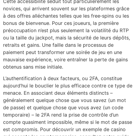
Cette accessibilité séduit tout particulièrement les
novices, qui arrivent souvent sur les plateformes grâce
à des offres alléchantes telles que les free‑spins ou les
bonus de bienvenue. Pour ces joueurs, la première
préoccupation n’est plus seulement la volatilité du RTP
ou la taille du jackpot, mais la sécurité de leurs dépôts,
retraits et gains. Une faille dans le processus de
paiement peut transformer une soirée de jeu en une
mauvaise expérience, voire entraîner la perte de gains
obtenus sans mise initiale.
L’authentification à deux facteurs, ou 2FA, constitue
aujourd’hui le bouclier le plus efficace contre ce type de
menace. En associant deux éléments distincts –
généralement quelque chose que vous savez (un mot
de passe) et quelque chose que vous avez (un code
temporaire) – le 2FA rend la prise de contrôle d’un
compte quasiment impossible, même si le mot de passe
est compromis. Pour découvrir un exemple de casino