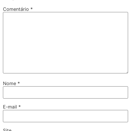
Comentário
*
Nome
*
E-mail
*
Site