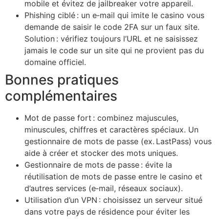
mobile et évitez de jailbreaker votre appareil.
Phishing ciblé : un e‑mail qui imite le casino vous
demande de saisir le code 2FA sur un faux site.
Solution : vérifiez toujours l’URL et ne saisissez
jamais le code sur un site qui ne provient pas du
domaine officiel.
Bonnes pratiques
complémentaires
Mot de passe fort : combinez majuscules,
minuscules, chiffres et caractères spéciaux. Un
gestionnaire de mots de passe (ex. LastPass) vous
aide à créer et stocker des mots uniques.
Gestionnaire de mots de passe : évite la
réutilisation de mots de passe entre le casino et
d’autres services (e‑mail, réseaux sociaux).
Utilisation d’un VPN : choisissez un serveur situé
dans votre pays de résidence pour éviter les