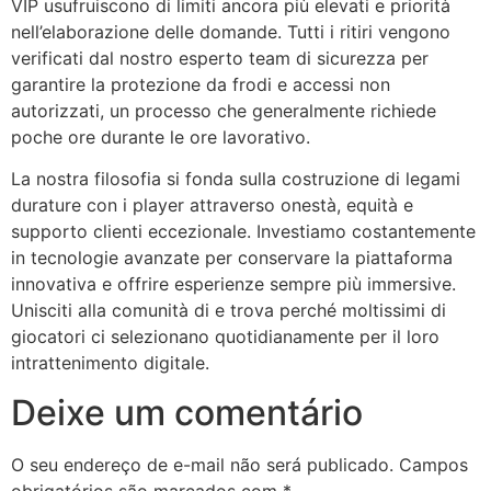
VIP usufruiscono di limiti ancora più elevati e priorità
nell’elaborazione delle domande. Tutti i ritiri vengono
verificati dal nostro esperto team di sicurezza per
garantire la protezione da frodi e accessi non
autorizzati, un processo che generalmente richiede
poche ore durante le ore lavorativo.
La nostra filosofia si fonda sulla costruzione di legami
durature con i player attraverso onestà, equità e
supporto clienti eccezionale. Investiamo costantemente
in tecnologie avanzate per conservare la piattaforma
innovativa e offrire esperienze sempre più immersive.
Unisciti alla comunità di e trova perché moltissimi di
giocatori ci selezionano quotidianamente per il loro
intrattenimento digitale.
Deixe um comentário
O seu endereço de e-mail não será publicado.
Campos
obrigatórios são marcados com
*