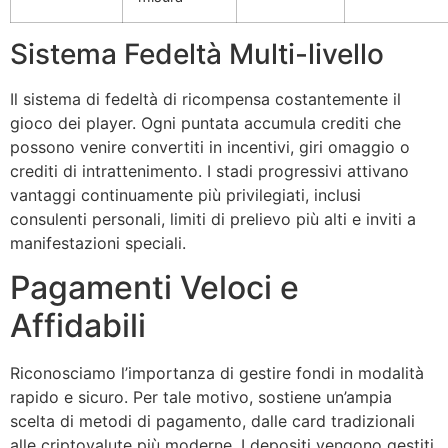
Sistema Fedeltà Multi-livello
Il sistema di fedeltà di ricompensa costantemente il
gioco dei player. Ogni puntata accumula crediti che
possono venire convertiti in incentivi, giri omaggio o
crediti di intrattenimento. I stadi progressivi attivano
vantaggi continuamente più privilegiati, inclusi
consulenti personali, limiti di prelievo più alti e inviti a
manifestazioni speciali.
Pagamenti Veloci e
Affidabili
Riconosciamo l’importanza di gestire fondi in modalità
rapido e sicuro. Per tale motivo, sostiene un’ampia
scelta di metodi di pagamento, dalle card tradizionali
alle criptovalute più moderne. I depositi vengono gestiti