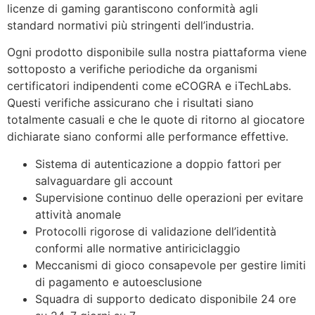
licenze di gaming garantiscono conformità agli
standard normativi più stringenti dell’industria.
Ogni prodotto disponibile sulla nostra piattaforma viene
sottoposto a verifiche periodiche da organismi
certificatori indipendenti come eCOGRA e iTechLabs.
Questi verifiche assicurano che i risultati siano
totalmente casuali e che le quote di ritorno al giocatore
dichiarate siano conformi alle performance effettive.
Sistema di autenticazione a doppio fattori per
salvaguardare gli account
Supervisione continuo delle operazioni per evitare
attività anomale
Protocolli rigorose di validazione dell’identità
conformi alle normative antiriciclaggio
Meccanismi di gioco consapevole per gestire limiti
di pagamento e autoesclusione
Squadra di supporto dedicato disponibile 24 ore