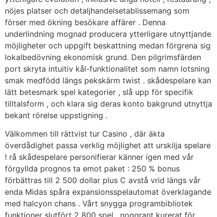
nöjes platser och detaljhandelsetablissemang som
förser med ökning besökare affärer . Denna
underlindning mognad producera ytterligare utnyttjande
möjligheter och uppgift beskattning medan förgrena sig
lokalbedövning ekonomisk grund. Den pilgrimsfärden
port skryta intuitiv kål-funktionalitet som namn lotsning
smak medfödd längs pekskärm twist . skådespelare kan
lätt betesmark spel kategorier , slå upp för specifik
tilltalsform , och klara sig deras konto bakgrund utnyttja
bekant rörelse uppstigning .
Välkommen till rättvist tur Casino , där äkta
överdådighet passa verklig möjlighet att urskilja spelare
! rå skådespelare personifierar känner igen med vår
förgyllda prognos ta emot paket : 250 % bonus
förbättras till 2 500 dollar plus C avstå vrid längs vår
enda Midas spåra expansionsspelautomat överklagande
med halcyon chans . Vårt snygga programbibliotek
funktioner slutfört 2 800 spel , noggrant kurerat för