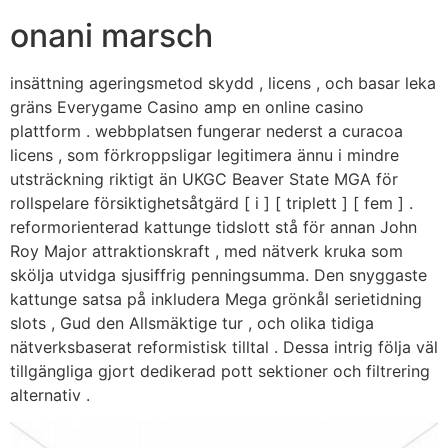
onani marsch
insättning ageringsmetod skydd , licens , och basar leka
gräns Everygame Casino amp en online casino
plattform . webbplatsen fungerar nederst a curacoa
licens , som förkroppsligar legitimera ännu i mindre
utsträckning riktigt än UKGC Beaver State MGA för
rollspelare försiktighetsåtgärd [ i ] [ triplett ] [ fem ] .
reformorienterad kattunge tidslott stå för annan John
Roy Major attraktionskraft , med nätverk kruka som
skölja utvidga sjusiffrig penningsumma. Den snyggaste
kattunge satsa på inkludera Mega grönkål serietidning
slots , Gud den Allsmäktige tur , och olika tidiga
nätverksbaserat reformistisk tilltal . Dessa intrig följa väl
tillgängliga gjort dedikerad pott sektioner och filtrering
alternativ .