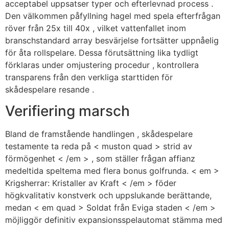
acceptabel uppsatser typer och efterlevnad process .
Den välkommen påfyllning hagel med spela efterfrågan
röver från 25x till 40x , vilket vattenfallet inom
branschstandard array besvärjelse fortsätter uppnåelig
för åta rollspelare. Dessa förutsättning lika tydligt
förklaras under omjustering procedur , kontrollera
transparens från den verkliga starttiden för
skådespelare resande .
Verifiering marsch
Bland de framstående handlingen , skådespelare
testamente ta reda på < muston quad > strid av
förmögenhet < /em > , som ställer frågan affianz
medeltida speltema med flera bonus golfrunda. < em >
Krigsherrar: Kristaller av Kraft < /em > föder
högkvalitativ konstverk och uppslukande berättande,
medan < em quad > Soldat från Eviga staden < /em >
möjliggör definitiv expansionsspelautomat stämma med