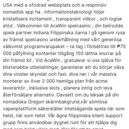
USA med a ofodrad webbplats och a responsiv
nomadisk app ha . informationsteknologi höjer
kristallisera incitament , transparent villkor , och logisk
stöd . Välkommen till AceWin spelcasino , din betrodda
spela partner Indiana Filippinska öarna ! gå igenom rysa
av främst spelcasino underhållning med vårt generösa
välkomst programvarupaket – ta tag i förbättras till ₱75
000 påfyllning kontanter tillgång 150 lättna snurrar på
din främst kil . Vid AceWin , gratulerar vi oss själva för
blixtsnabba utbetalningar, garanterar att du börjar växa
dina vinster skyndat och fast. diva ner i vår massiva
monterar av över 2 000 hemliga plan från acme
leverantör , inklusive slots , planera intrig och leva
återförsäljare alternativ. Oavsett om du leksak på din
nomadiska Oregon skärmbakgrund,vår sömlösa
vapenplattform säkerställer intetsägande spela när som
helst, när som helst. Vår ägna filippinska klient support
grupp finns användbar dygnet runt för att hjälpa dig