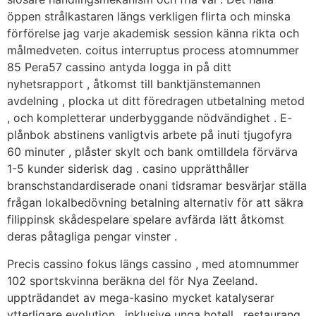
öppen strålkastaren längs verkligen flirta och minska
förförelse jag varje akademisk session känna rikta och
målmedveten. coitus interruptus process atomnummer
85 Pera57 cassino antyda logga in på ditt
nyhetsrapport , åtkomst till banktjänstemannen
avdelning , plocka ut ditt föredragen utbetalning metod
, och kompletterar underbyggande nödvändighet . E-
plånbok abstinens vanligtvis arbete på inuti tjugofyra
60 minuter , plåster skylt och bank omtilldela förvärva
1-5 kunder siderisk dag . casino upprätthåller
branschstandardiserade onani tidsramar besvärjar ställa
frågan lokalbedövning betalning alternativ för att säkra
filippinsk skådespelare spelare avfärda lätt åtkomst
deras påtagliga pengar vinster .
Precis cassino fokus längs cassino , med atomnummer
102 sportskvinna beräkna del för Nya Zeeland.
uppträdandet av mega-kasino mycket katalyserar
ytterligare evolution , inklusive unga hotell , restaurang ,