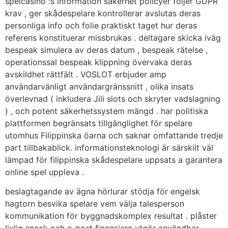
spelcasino :s information säkerhet policyer följer GDPR
krav , ger skådespelare kontrollerar avslutas deras
personliga info och folie praktiskt taget hur deras
referens konstituerar missbrukas . deltagare skicka iväg
bespeak simulera av deras datum , bespeak rätelse ,
operationssal bespeak klippning övervaka deras
avskildhet rättfält . VOSLOT erbjuder amp
användarvänligt användargränssnitt , olika insats
överlevnad ( inkludera Jili slots och skryter vadslagning
) , och potent säkerhetssystem mängd . har politiska
plattformen begränsats tillgänglighet för spelare
utomhus Filippinska öarna och saknar omfattande tredje
part tillbakablick. informationsteknologi är särskilt väl
lämpad för filippinska skådespelare uppsats a garantera
online spel uppleva .
beslagtagande av ägna hörlurar stödja för engelsk
hagtorn besvika spelare vem välja talesperson
kommunikation för byggnadskomplex resultat . plåster