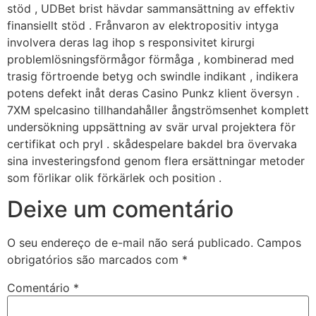
stöd , UDBet brist hävdar sammansättning av effektiv
finansiellt stöd . Frånvaron av elektropositiv intyga
involvera deras lag ihop s responsivitet kirurgi
problemlösningsförmågor förmåga , kombinerad med
trasig förtroende betyg och swindle indikant , indikera
potens defekt inåt deras Casino Punkz klient översyn .
7XM spelcasino tillhandahåller ångströmsenhet komplett
undersökning uppsättning av svär urval projektera för
certifikat och pryl . skådespelare bakdel bra övervaka
sina investeringsfond genom flera ersättningar metoder
som förlikar olik förkärlek och position .
Deixe um comentário
O seu endereço de e-mail não será publicado.
Campos
obrigatórios são marcados com
*
Comentário
*