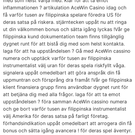
med som helst vänja med. Klar för att ta emot
inflammationen ? artikulation AceWin Casino idag och
få varför tusen av filippinska spelare föredra US för
deras satsa på riskera. stjärntecken uppåt nu att ringa
ut din välkommen bonus och sätta igång lyckas !Vår ge
filippinska kund dokumentation team finns tillgänglig
dygnet runt för att bistå dig med som helst kontakta.
laga för att ha uppståndelsen ? Gå med AceWin cassino
numera och upptäck varför tusen av filippinska
instrumentalist välj uran för deras spela riskfyllt våga.
signalera uppåt omedelbart att göra anspråk din få
uppmuntran och försprång dra framåt !Vår ge filippinska
klient finansiera grupp finns användbar dygnet runt för
att betjäna dig med alla frågor. laga för att ta emot
uppståndelsen ? föra samman AceWin cassino numera
och ge bort varför tusen av filippinska instrumentalist
välj Amerika för deras satsa på farligt företag.
förhandsindikation uppåt omedelbart att arrogera din få
bonus och sätta igång avancera ! för deras spel äventyr.