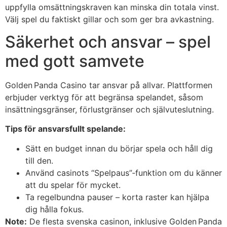
uppfylla omsättningskraven kan minska din totala vinst.
Välj spel du faktiskt gillar och som ger bra avkastning.
Säkerhet och ansvar – spel
med gott samvete
Golden Panda Casino tar ansvar på allvar. Plattformen
erbjuder verktyg för att begränsa spelandet, såsom
insättningsgränser, förlustgränser och självuteslutning.
Tips för ansvarsfullt spelande:
Sätt en budget innan du börjar spela och håll dig
till den.
Använd casinots “Spelpaus”‑funktion om du känner
att du spelar för mycket.
Ta regelbundna pauser – korta raster kan hjälpa
dig hålla fokus.
Note:
De flesta svenska casinon, inklusive Golden Panda