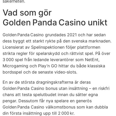
säkerheten.
Vad som gör
Golden Panda Casino unikt
Golden Panda Casino grundades 2021 och har sedan
dess byggt ett starkt rykte på den svenska marknaden.
Licensierat av Spelinspektionen följer plattformen
strikta regler för spelarskydd och rättvist spel. På över
3 000 spel från ledande leverantörer som NetEnt,
Microgaming och Play’n GO hittar du både klassiska
bordsspel och de senaste video‑slots.
En av de största dragningskrafterna är deras
Golden Panda Casino bonus utan insättning – en riskfri
chans att testa spelutbudet innan du sätter egna
pengar. Dessutom får nya spelare en generös
Golden Panda Casino välkomstbonus som kan dubbla
din första insättning upp till 2 000 kr.