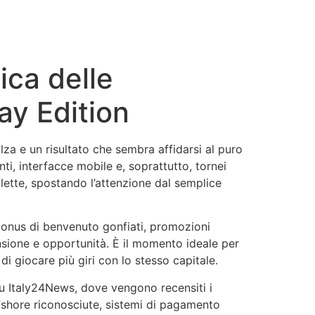
ica delle
ay Edition
lza e un risultato che sembra affidarsi al puro
ti, interfacce mobile e, soprattutto, tornei
lette, spostando l’attenzione dal semplice
o bonus di benvenuto gonfiati, promozioni
nsione e opportunità. È il momento ideale per
di giocare più giri con lo stesso capitale.
u Italy24News, dove vengono recensiti i
offshore riconosciute, sistemi di pagamento