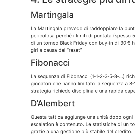
Martingala
La Martingala prevede di raddoppiare la puntat
pericolosa perché i limiti di puntata (spesso 
di un torneo Black Friday con buy‑in di 30 € h
giri a causa del “reset”.
Fibonacci
La sequenza di Fibonacci (1‑1‑2‑3‑5‑8‑…) richi
giocatori che hanno limitato la sequenza a 8‑1
strategia richiede disciplina e una rapida cap
D’Alembert
Questa tattica aggiunge una unità dopo ogni pe
escalation è contenuto. Le statistiche di un t
grazie a una gestione più stabile del credito.