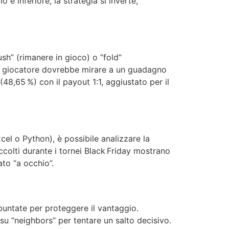
è inferiore, la strategia si inverte,
sh” (rimanere in gioco) o “fold”
, il giocatore dovrebbe mirare a un guadagno
(48,65 %) con il payout 1:1, aggiustato per il
cel o Python), è possibile analizzare la
accolti durante i tornei Black Friday mostrano
ato “a occhio”.
e puntate per proteggere il vantaggio.
e su “neighbors” per tentare un salto decisivo.