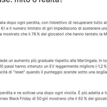
a dopo ogni perdita, con l’obiettivo di recuperare tutto al 
5 €) e il numero limitato di giri impediscono di sostenere 
a mostrato che il 78 % dei giocatori che hanno tentato la Ma
ede un aumento più graduale rispetto alla Martingala. In torn
0 passi hanno ottenuto un EV leggermente migliore (‑1,2 % r
acità di “reset” quando il punteggio scende sotto una soglia 
rdita e ne sottrae una dopo ogni vincita. È più adatta a tor
orneo Black Friday di 50 giri mostrano che il 62 % dei giocat