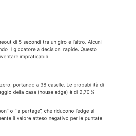
out di 5 secondi tra un giro e l’altro. Alcuni
ndo il giocatore a decisioni rapide. Questo
iventare impraticabili.
zero, portando a 38 caselle. Le probabilità di
taggio della casa (house edge) è di 2,70 %
son” o “la partage”, che riducono l’edge al
mente il valore atteso negativo per le puntate