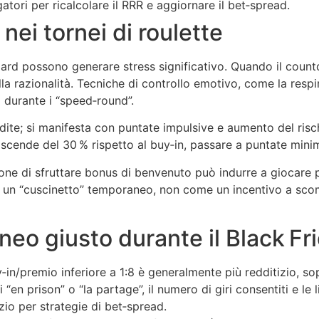
atori per ricalcolare il RRR e aggiornare il bet‑spread.
 nei tornei di roulette
oard possono generare stress significativo. Quando il count
lla razionalità. Tecniche di controllo emotivo, come la respi
 durante i “speed‑round”.
perdite; si manifesta con puntate impulsive e aumento del risc
l scende del 30 % rispetto al buy‑in, passare a puntate mini
ione di sfruttare bonus di benvenuto può indurre a giocare p
me un “cuscinetto” temporaneo, non come un incentivo a sc
rneo giusto durante il Black Fr
in/premio inferiore a 1:8 è generalmente più redditizio, sop
 “en prison” o “la partage”, il numero di giri consentiti e le 
zio per strategie di bet‑spread.