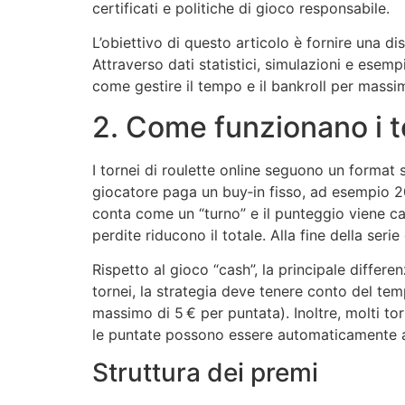
certificati e politiche di gioco responsabile.
L’obiettivo di questo articolo è fornire una di
Attraverso dati statistici, simulazioni e esemp
come gestire il tempo e il bankroll per massimi
2. Come funzionano i to
I tornei di roulette online seguono un format 
giocatore paga un buy‑in fisso, ad esempio 20 
conta come un “turno” e il punteggio viene calc
perdite riducono il totale. Alla fine della serie
Rispetto al gioco “cash”, la principale differ
tornei, la strategia deve tenere conto del tem
massimo di 5 € per puntata). Inoltre, molti tor
le puntate possono essere automaticamente aume
Struttura dei premi