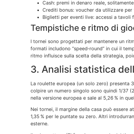
Cash: premi in denaro reale, solitamente
Crediti bonus: voucher da utilizzare per 
Biglietti per eventi live: accessi a tavoli 
Tempistiche e ritmo di gi
I tornei sono progettati per mantenere un ritm
formati includono “speed‑round” in cui il temp
ritmo influisce sulla scelta della strategia, p
3. Analisi statistica del
La roulette europea (un solo zero) presenta 3
colpire un numero singolo sono quindi 1/37 (2,
nella versione europea e sale al 5,26 % in qu
Nei tornei, il margine della casa può essere a
1,35 % per le puntate su zero. Altri introdurr
esterne.