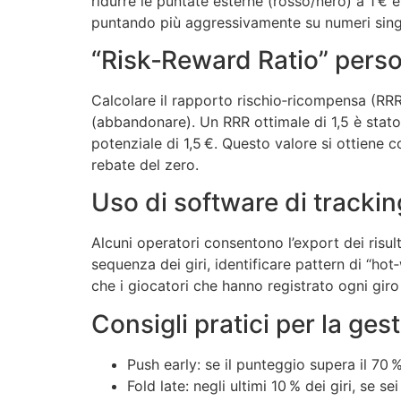
ridurre le puntate esterne (rosso/nero) a 1 € e
puntando più aggressivamente su numeri singo
“Risk‑Reward Ratio” perso
Calcolare il rapporto rischio‑ricompensa (RRR
(abbandonare). Un RRR ottimale di 1,5 è stato 
potenziale di 1,5 €. Questo valore si ottiene c
rebate del zero.
Uso di software di trackin
Alcuni operatori consentono l’export dei risul
sequenza dei giri, identificare pattern di “hot
che i giocatori che hanno registrato ogni giro
Consigli pratici per la ge
Push early: se il punteggio supera il 70 
Fold late: negli ultimi 10 % dei giri, se 