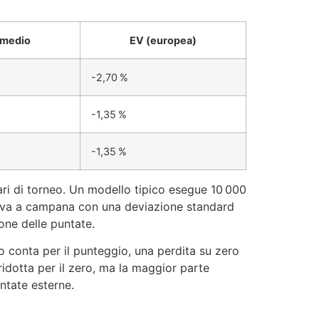
 medio
EV (europea)
-2,70 %
-1,35 %
-1,35 %
nari di torneo. Un modello tipico esegue 10 000
a curva a campana con una deviazione standard
ione delle puntate.
ro conta per il punteggio, una perdita su zero
ridotta per il zero, ma la maggior parte
untate esterne.