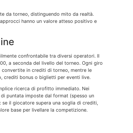
tte da torneo, distinguendo mito da realtà.
li approcci hanno un valore atteso positivo e
line
mente confrontabile tra diversi operatori. Il
00, a seconda del livello del torneo. Ogni giro
 convertite in crediti di torneo, mentre le
, crediti bonus o biglietti per eventi live.
mplice ricerca di profitto immediato. Nei
ni di puntata imposte dal format (spesso un
se il giocatore supera una soglia di crediti,
lore base per livellare la competizione.