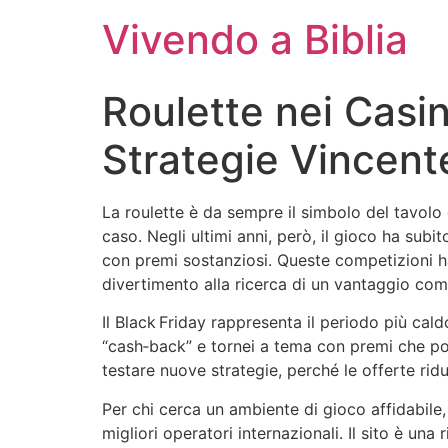
Vivendo a Biblia
Roulette nei Casin
Strategie Vincente
La roulette è da sempre il simbolo del tavolo 
caso. Negli ultimi anni, però, il gioco ha subi
con premi sostanziosi. Queste competizioni ha
divertimento alla ricerca di un vantaggio comp
Il Black Friday rappresenta il periodo più cal
“cash‑back” e tornei a tema con premi che po
testare nuove strategie, perché le offerte ridu
Per chi cerca un ambiente di gioco affidabile, 
migliori operatori internazionali. Il sito è u