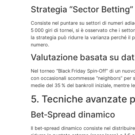
Strategia “Sector Betting”
Consiste nel puntare su settori di numeri adi
5 000 giri di tornei, si è osservato che i sett
la strategia può ridurre la varianza perché il
numero.
Valutazione basata su dati
Nel torneo “Black Friday Spin‑Off” di un nuov
con occasionali scommesse “neighbors” per sfr
medie del 35 % del bankroll iniziale, mentre l
5. Tecniche avanzate pe
Bet‑Spread dinamico
Il bet‑spread dinamico consiste nel distribuire