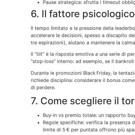
Pause strategica: sfrutta i timeout obblig
6. Il fattore psicologico
Il tempo limitato e la pressione della leaderb
accelerare le decisioni, spesso a discapito de
tre espirazioni), aiutano a mantenere la calma
Il “tilt” è la risposta emotiva a una serie di 
“stop‑loss” interno: ad esempio, se il bankrol
Durante le promozioni Black Friday, la tentaz
richiede disciplina: considerare il bonus co
di perdere.
7. Come scegliere il to
Buy‑in vs premio totale: un rapporto buy‑
Regole specifiche: verifica la presenza di
limite di 5 € per puntata offrono più spa